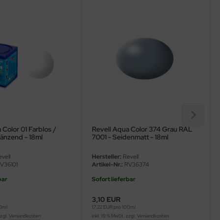
 Color 01 Farblos /
Revell Aqua Color 374 Grau RAL
Glänzend - 18ml
7001 - Seidenmatt - 18ml
vell
Hersteller:
Revell
V36101
Artikel-Nr.:
RV36374
bar
Sofort lieferbar
3,10 EUR
00ml
17,22 EUR pro 100ml
zzgl.
Versandkosten
inkl. 19 % MwSt. zzgl.
Versandkosten