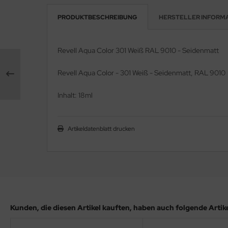
PRODUKTBESCHREIBUNG
HERSTELLER INFORM
e Field Model 1:35
rson Modelsport
bre Model - 1:35
assy Hobby
Revell Aqua Color 301 Weiß RAL 9010 - Seidenmatt
ar Art / Glow 2B 1:35
MK
Revell Aqua Color - 301 Weiß - Seidenmatt, RAL 9010
nstige Hersteller
eatex
Inhalt: 18ml
kom 1:35
s Werk
Artikeldatenblatt drucken
miya 1:35
luxe Materials
under Model 1:35
ODELKITS
umpeter 1:35
agon Models
ezda 1:35
uard
Kunden, die diesen Artikel kauften, haben auch folgende Artikel
behör Maßstab 1:35
ergreen Scale Models