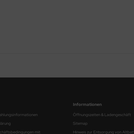
Informationen
ahlungsinformationen
Öffnungszeiten & Ladengeschäft
lärung
Sitemap
chäftsbedingungen mit
Hinweis zur Entsorgung von Altbat