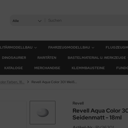
Alle
ILITÄRMODELLBAU
FAHRZEUGMODELLBAU
FLUGZEUG
DINOSAURIER
RARITÄTEN
BASTELMATERIAL U. WERKZEUGE
KATALOGE
MERCHANDISE
KLEMMBAUSTEINE
FUND
Revell Aqua Color Farben, 18 ml
Revell Aqua Color 301 Weiß RAL 9010 - Seidenmatt - 18ml
Revell
Revell Aqua Color 3
Seidenmatt - 18ml
Artikel-Nr.:
RV36301