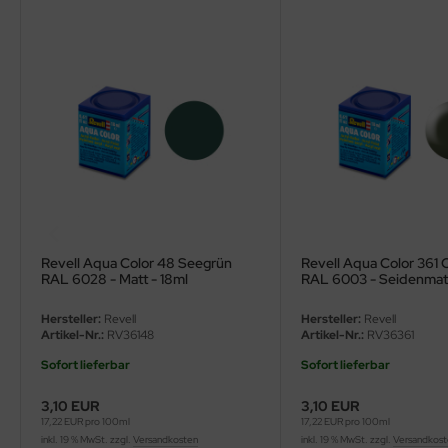
ler
yhawk
rces of Valor / Waltersons
re Hobby
eedom Model Kits
jimi
Revell Aqua Color 48 Seegrün
Revell Aqua Color 361 
RAL 6028 - Matt - 18ml
RAL 6003 - Seidenmatt
ahleri
Hersteller:
Revell
Hersteller:
Revell
sPatch Models
Artikel-Nr.:
RV36148
Artikel-Nr.:
RV36361
Sofort lieferbar
Sofort lieferbar
cko Models
3,10 EUR
3,10 EUR
ow2B
17,22 EUR pro 100ml
17,22 EUR pro 100ml
inkl. 19 % MwSt. zzgl.
Versandkosten
inkl. 19 % MwSt. zzgl.
Versandkos