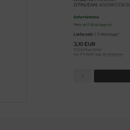
GTIN/EAN:
40098033630
Sofort lieferbar
Mehr als 5 Stück lagernd
Lieferzeit:
1-3 Werktage*
3,10 EUR
17,22 EUR pro 100ml
inkl. 19 % MwSt. zzgl.
Versandkosten