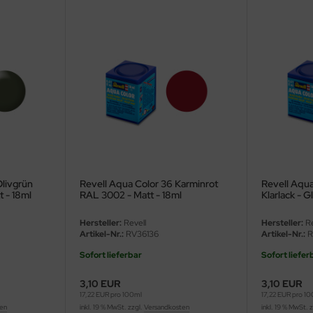
Olivgrün
Revell Aqua Color 36 Karminrot
Revell Aqua
 - 18ml
RAL 3002 - Matt - 18ml
Klarlack - 
Hersteller:
Revell
Hersteller:
Re
Artikel-Nr.:
RV36136
Artikel-Nr.:
R
Sofort lieferbar
Sofort liefer
3,10 EUR
3,10 EUR
17,22 EUR pro 100ml
17,22 EUR pro 1
ten
inkl. 19 % MwSt. zzgl.
Versandkosten
inkl. 19 % MwSt. 