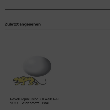
eat Wall Hobby
segawa
ller
Zuletzt angesehen
 Models
bby 2000
bby Boss
bby Craft
mbrol
LOVE KIT
G Models
Revell Aqua Color 301 Weiß RAL
9010 - Seidenmatt - 18ml
M