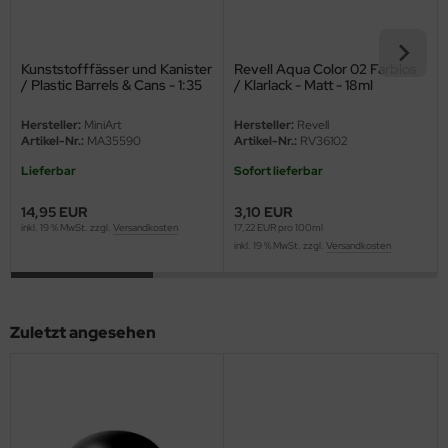
eat Wall Hobby
segawa
Kunststofffässer und Kanister
Revell Aqua Color 02 Farblos
/ Plastic Barrels & Cans - 1:35
/ Klarlack - Matt - 18ml
ller
Hersteller:
MiniArt
Hersteller:
Revell
 Models
Artikel-Nr.:
MA35590
Artikel-Nr.:
RV36102
Lieferbar
Sofort lieferbar
bby 2000
14,95 EUR
3,10 EUR
bby Boss
inkl. 19 % MwSt. zzgl.
Versandkosten
17,22 EUR pro 100ml
inkl. 19 % MwSt. zzgl.
Versandkosten
bby Craft
mbrol
Zuletzt angesehen
LOVE KIT
G Models
M