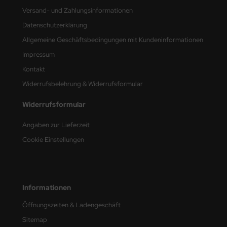
Versand- und Zahlungsinformationen
nu-Beemax
Datenschutzerklärung
Allgemeine Geschäftsbedingungen mit Kundeninformationen
nda-Hobby
Impressum
gasus Hobbies
Kontakt
Widerrufsbelehrung & Widerrufsformular
atz Nunu
Widerrufsformular
usmodel
Angaben zur Lieferzeit
ar Lights
Cookie Einstellungen
ntos Model
vell
Informationen
ich.Models
Öffnungszeiten & Ladengeschäft
den
Sitemap