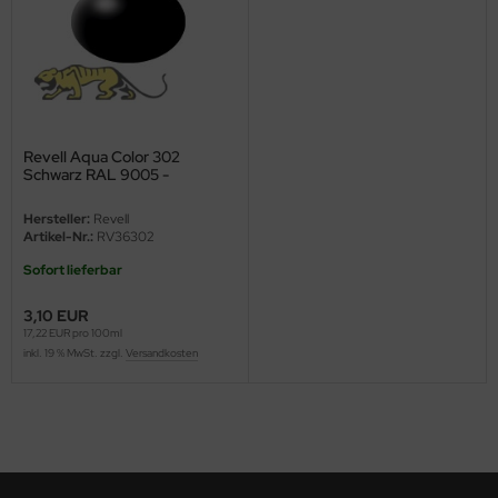
ini Model
leri
ata
Revell Aqua Color 302
Schwarz RAL 9005 -
O Collections
Seidenmatt - 18ml
Hersteller:
Revell
NETIC
Artikel-Nr.:
RV36302
Sofort lieferbar
tty Hawk Model
3,10 EUR
tare
17,22 EUR pro 100ml
inkl. 19 % MwSt. zzgl.
Versandkosten
ick
gic Factory
ASTER