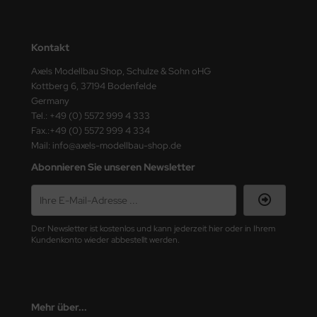
ster Box LTD
ster Tools
Kontakt
ng Model
Axels Modellbau Shop, Schulze & Sohn oHG
Kottberg 6, 37194 Bodenfelde
liput
Germany
Tel.: +49 (0) 5572 999 4 333
Fax.:+49 (0) 5572 999 4 334
niArt
Mail: info@axels-modellbau-shop.de
nicraft
Abonnieren Sie unseren Newsletter
rage Hobby
delcollect
Der Newsletter ist kostenlos und kann jederzeit hier oder in Ihrem
Kundenkonto wieder abbestellt werden.
ebius Models
PC
Mehr über...
. Hobby / Gunze Sangyo