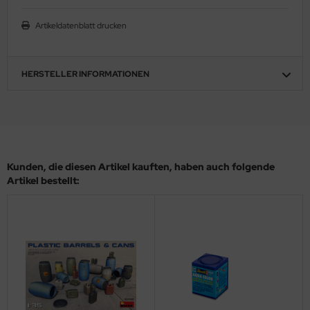
ler
Artikeldatenblatt drucken
yhawk
HERSTELLER INFORMATIONEN
rces of Valor / Waltersons
re Hobby
eedom Model Kits
jimi
Kunden, die diesen Artikel kauften, haben auch folgende
Artikel bestellt:
ahleri
sPatch Models
cko Models
ow2B