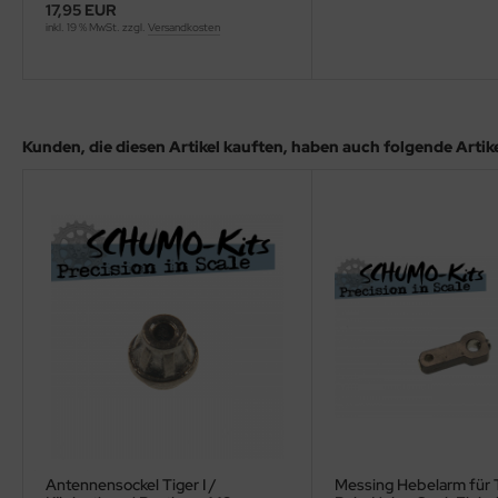
eat Wall Hobby
17,95 EUR
inkl. 19 % MwSt. zzgl.
Versandkosten
segawa
ller
Kunden, die diesen Artikel kauften, haben auch folgende Artikel
 Models
bby 2000
bby Boss
bby Craft
mbrol
LOVE KIT
G Models
Antennensockel Tiger I /
Messing Hebelarm für Tamiya
M