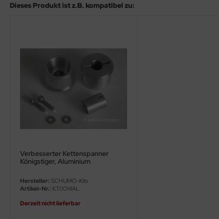
Dieses Produkt ist z.B. kompatibel zu:
ler
yhawk
rces of Valor / Waltersons
re Hobby
eedom Model Kits
jimi
ahleri
Verbesserter Kettenspanner
sPatch Models
Königstiger, Aluminium
cko Models
Hersteller:
SCHUMO-Kits
Artikel-Nr.:
KT0014AL
ow2B
Derzeit nicht lieferbar