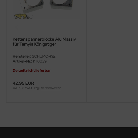
ster Box LTD
ster Tools
ng Model
Kettenspannerblöcke Alu Massiv
liput
für Tamyia Königstiger
Hersteller:
SCHUMO-Kits
niArt
Artikel-Nr.:
KT0039
nicraft
Derzeit nicht lieferbar
42,95 EUR
rage Hobby
inkl. 19 % MwSt. zzgl.
Versandkosten
delcollect
ebius Models
PC
. Hobby / Gunze Sangyo