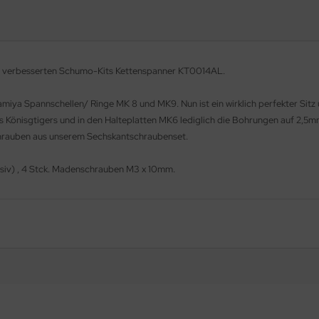
n verbesserten Schumo-Kits Kettenspanner KT0014AL.
iya Spannschellen/ Ringe MK 8 und MK9. Nun ist ein wirklich perfekter Sitz
es Könisgtigers und in den Halteplatten MK6 lediglich die Bohrungen auf 2,5m
hrauben aus unserem Sechskantschraubenset.
assiv) , 4 Stck. Madenschrauben M3 x 10mm.