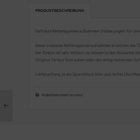
PRODUKTBESCHREIBUNG
e Field Model 1:35
rson Modelsport
bre Model - 1:35
assy Hobby
Gefräste Kettenspanneraufnahmen (Halterungen) für de
ar Art / Glow 2B 1:35
MK
Diese massiven Kettenspanneraufnahmen ersetzten die Tam
nstige Hersteller
Der Einbau ist sehr einfach, es müssen in der Aluwanne d
eatex
Original Tamiya Schrauben oder den entsprechenden Sc
kom 1:35
s Werk
Lieferumfang: je ein Spannblock links und rechts (Alu M
miya 1:35
luxe Materials
under Model 1:35
ODELKITS
Artikeldatenblatt drucken
umpeter 1:35
agon Models
ezda 1:35
uard
behör Maßstab 1:35
ergreen Scale Models