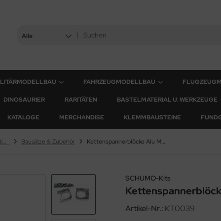
Alle
ILITÄRMODELLBAU
FAHRZEUGMODELLBAU
FLUGZEUG
DINOSAURIER
RARITÄTEN
BASTELMATERIAL U. WERKZEUGE
KATALOGE
MERCHANDISE
KLEMMBAUSTEINE
FUND
Pz.Kpfw. VI Tiger II "Königstiger"
Bausätze & Zubehör
Kettenspannerblöcke Alu Massiv für Tamyia Königstiger
SCHUMO-Kits
Kettenspannerblöcke
Artikel-Nr.:
KT0039