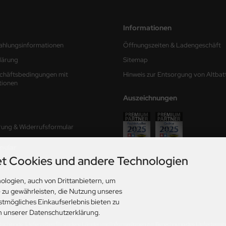
Informationen
ahlungsinformationen
Öffnungszeiten & Ladengeschäft
lärung
Sitemap
chäftsbedingungen mit
Hinweis zur Entsorgung von Altbat
tionen
Auszeichnungen
rung & Widerrufsformular
mular
t Cookies und andere Technologien
ferzeit
ologien, auch von Drittanbietern, um
ungen
e zu gewährleisten, die Nutzung unseres
stmögliches Einkaufserlebnis bieten zu
in unserer Datenschutzerklärung.
utschlands. Lieferzeiten für andere Länder und Informationen zur Berechnung des Liefertermins