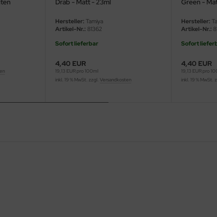
iten
Drab - Matt - 23ml
Green - Mat
Hersteller:
Tamiya
Hersteller:
Ta
Artikel-Nr.:
81362
Artikel-Nr.:
8
Sofort lieferbar
Sofort liefer
4,40 EUR
4,40 EUR
ten
19,13 EUR pro 100ml
19,13 EUR pro 1
inkl. 19 % MwSt. zzgl.
Versandkosten
inkl. 19 % MwSt. 