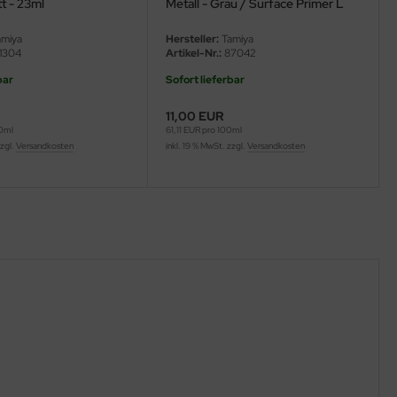
t - 23ml
Metall - Grau / Surface Primer L
for Plastic & Metal - Grey - 180ml
miya
Hersteller:
Tamiya
1304
Artikel-Nr.:
87042
bar
Sofort lieferbar
11,00 EUR
00ml
61,11 EUR pro 100ml
zzgl.
Versandkosten
inkl. 19 % MwSt. zzgl.
Versandkosten