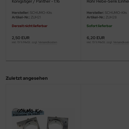
Königstiger / Panther - 1:16
Rohr Hebe-Senk Einhe
ini Model
Hersteller:
SCHUMO-Kits
Hersteller:
SCHUMO-Kits
Artikel-Nr.:
ZUH21
Artikel-Nr.:
ZUH28
leri
Derzeit nicht lieferbar
Sofort lieferbar
ata
2,50 EUR
6,20 EUR
inkl. 19 % MwSt. zzgl.
Versandkosten
inkl. 19 % MwSt. zzgl.
Versandkos
O Collections
NETIC
tty Hawk Model
Zuletzt angesehen
tare
ick
gic Factory
ASTER