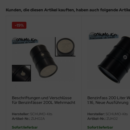
ler
Kunden, die diesen Artikel kauften, haben auch folgende Artikel
yhawk
-19%
rces of Valor / Waltersons
re Hobby
eedom Model Kits
jimi
ahleri
sPatch Models
Beschriftungen und Verschlüsse
Benzinfass 200 Liter 
für Benzinfässer 200L Wehrmacht
1:16, Neue Ausführung
cko Models
Hersteller:
SCHUMO-Kits
Hersteller:
SCHUMO-Kits
Artikel-Nr.:
ZUH02A
Artikel-Nr.:
ZUH02
ow2B
Sofort lieferbar
Sofort lieferbar