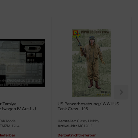
r Tamiya
US Panzerbesatzung / WWII US
fwagen IV Ausf. J
Tank Crew - 1:16
AK Model
Hersteller:
Classy Hobby
TMZM-1604
Artikel-Nr.:
MC16012
 lieferbar
Derzeit nicht lieferbar