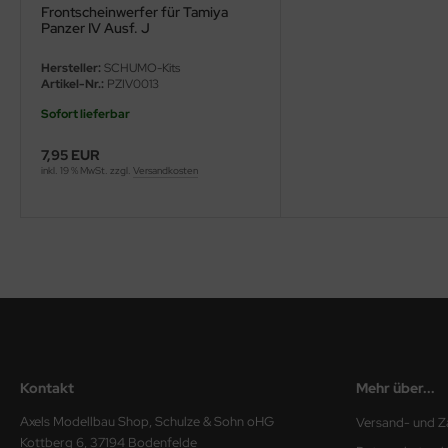
Frontscheinwerfer für Tamiya
Panzer IV Ausf. J
ini Model
Hersteller:
SCHUMO-Kits
leri
Artikel-Nr.:
PZIV0013
Sofort lieferbar
ata
7,95 EUR
O Collections
inkl. 19 % MwSt. zzgl.
Versandkosten
NETIC
tty Hawk Model
tare
ick
gic Factory
Kontakt
Mehr über...
ASTER
Axels Modellbau Shop, Schulze & Sohn oHG
Versand- und Z
Kottberg 6, 37194 Bodenfelde