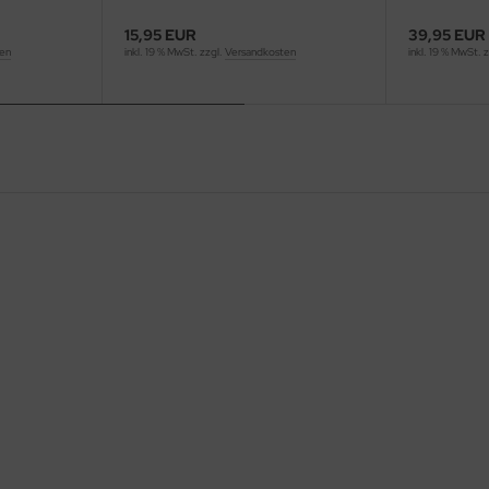
15,95 EUR
39,95 EUR
ten
inkl. 19 % MwSt. zzgl.
Versandkosten
inkl. 19 % MwSt. 