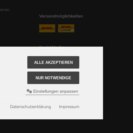
terien
Versandmöglichkeiten
Social Media
ALLE AKZEPTIEREN
NUR NOTWENDIGE
Einstellungen anpassen
 siehe hier:
Angaben zur Lieferzeit.
Datenschutzerklärung
Impressum
ei Axels Modellbau Shop.
u Shop Schulze & Sohn OHG