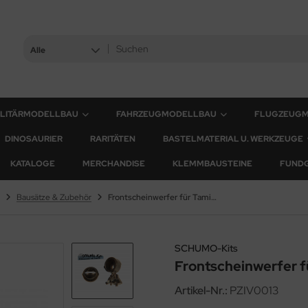
Alle
ILITÄRMODELLBAU
FAHRZEUGMODELLBAU
FLUGZEUG
DINOSAURIER
RARITÄTEN
BASTELMATERIAL U. WERKZEUGE
KATALOGE
MERCHANDISE
KLEMMBAUSTEINE
FUND
Bausätze & Zubehör
Frontscheinwerfer für Tamiya Panzer IV Ausf. J
SCHUMO-Kits
Frontscheinwerfer f
Artikel-Nr.:
PZIV0013