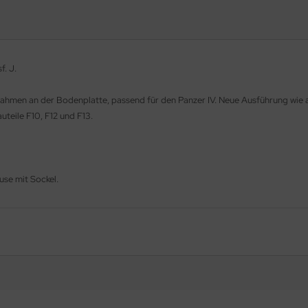
f. J.
men an der Bodenplatte, passend für den Panzer IV. Neue Ausführung wie auc
uteile F10, F12 und F13.
se mit Sockel.