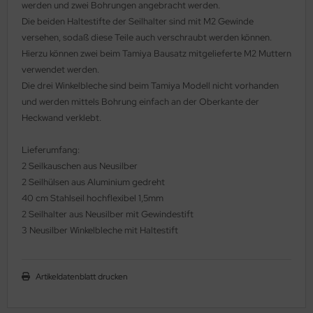
werden und zwei Bohrungen angebracht werden.
ler
Die beiden Haltestifte der Seilhalter sind mit M2 Gewinde
versehen, sodaß diese Teile auch verschraubt werden können.
yhawk
Hierzu können zwei beim Tamiya Bausatz mitgelieferte M2 Muttern
verwendet werden.
rces of Valor / Waltersons
Die drei Winkelbleche sind beim Tamiya Modell nicht vorhanden
und werden mittels Bohrung einfach an der Oberkante der
re Hobby
Heckwand verklebt.
eedom Model Kits
Lieferumfang:
2 Seilkauschen aus Neusilber
jimi
2 Seilhülsen aus Aluminium gedreht
ahleri
40 cm Stahlseil hochflexibel 1,5mm
2 Seilhalter aus Neusilber mit Gewindestift
sPatch Models
3 Neusilber Winkelbleche mit Haltestift
cko Models
Artikeldatenblatt drucken
ow2B