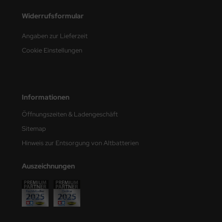
e Field Model
Widerrufsformular
bre Model
Angaben zur Lieferzeit
Cookie Einstellungen
HUMO-Kits
unkmodels
ar Art
Informationen
Öffnungszeiten & Ladengeschäft
ecial Hobby
Sitemap
ar-Decals
Hinweis zur Entsorgung von Altbatterien
yata
Auszeichnungen
kom
miya