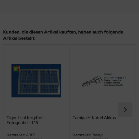
eat Wall Hobby
segawa
ller
Kunden, die diesen Artikel kauften, haben auch folgende
Artikel bestellt:
 Models
bby 2000
bby Boss
bby Craft
mbrol
LOVE KIT
Tiger I Lüftergitter -
Tamiya Y-Kabel Akkus
G Models
Fotogeätzt - 1:16
Hersteller:
ABER
Hersteller:
Tamiya
M