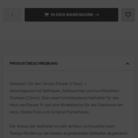
e Field Model 1:35
rson Modelsport
IN DEN WARENKORB
bre Model - 1:35
assy Hobby
ar Art / Glow 2B 1:35
MK
nstige Hersteller
eatex
PRODUKTBESCHREIBUNG
kom 1:35
s Werk
miya 1:35
luxe Materials
Detailset I für den Tamiya Panzer IV Ausf. J
Abschleppseil mit Seilhülsen, Seilkauschen und hochflexiblem
under Model 1:35
ODELKITS
Stahlseil (1,5mm). Dazu zwei hochdetailierte Seilhalter für das
Heck des Panzer IV und drei Winkelbleche für die Oberkante am
umpeter 1:35
agon Models
Heck. (Siehe Foto vom Original Panzerheck).
ezda 1:35
uard
Der Anbau der Seilhalter ist sehr einfach, es brauchen beim
behör Maßstab 1:35
ergreen Scale Models
Tamiya Modell nur die beiden angedeuteten Seilhalter abgetrennt