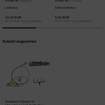
Artikel-Nr.:
AB16003
Artikel-Nr.:
7255032
ini Model
Lieferbar
Sofort lieferbar
23,95 EUR
5,50 EUR
leri
inkl. 19 % MwSt. zzgl.
Versandkosten
inkl. 19 % MwSt. zzgl.
Versandkosten
ata
O Collections
Zuletzt angesehen
NETIC
tty Hawk Model
tare
ick
gic Factory
ASTER
Detailset I Panzer IV