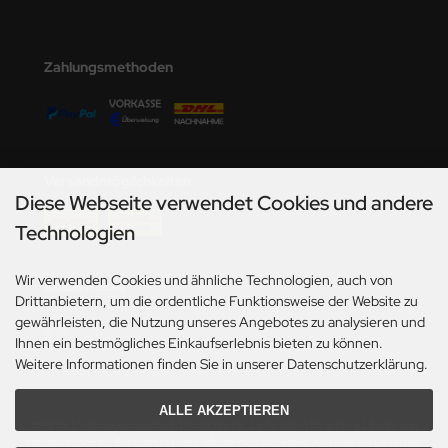
undermodel
ger Model
Zahlungsmethoden
umpeter
lejo
spid Models
Versandmöglichkeiten
Diese Webseite verwendet Cookies und andere
ezda
Technologien
Wir verwenden Cookies und ähnliche Technologien, auch von
Social Media
Drittanbietern, um die ordentliche Funktionsweise der Website zu
gewährleisten, die Nutzung unseres Angebotes zu analysieren und
Ihnen ein bestmögliches Einkaufserlebnis bieten zu können.
Weitere Informationen finden Sie in unserer Datenschutzerklärung.
ALLE AKZEPTIEREN
*Gilt für Lieferungen innerhalb Deutschlands. Lieferzeiten für andere Länder und
Informationen zur Berechnung des Liefertermins siehe hier:
Angaben zur Lieferzeit.