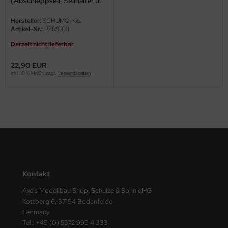
(Abschleppseil, Seilhalter u.
ster Box LTD
Heckdetails)
Hersteller:
SCHUMO-Kits
ster Tools
Artikel-Nr.:
PZIV0011
Derzeit nicht lieferbar
ng Model
22,90 EUR
liput
inkl. 19 % MwSt. zzgl.
Versandkosten
niArt
nicraft
rage Hobby
delcollect
Kontakt
ebius Models
Axels Modellbau Shop, Schulze & Sohn oHG
Kottberg 6, 37194 Bodenfelde
PC
Germany
Tel.: +49 (0) 5572 999 4 333
. Hobby / Gunze Sangyo