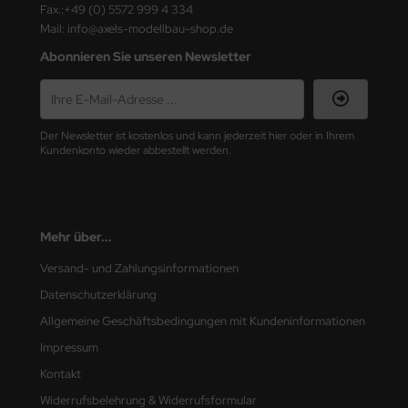
Fax.:+49 (0) 5572 999 4 334
Mail: info@axels-modellbau-shop.de
nu-Beemax
Abonnieren Sie unseren Newsletter
nda-Hobby
gasus Hobbies
Der Newsletter ist kostenlos und kann jederzeit hier oder in Ihrem
Kundenkonto wieder abbestellt werden.
atz Nunu
usmodel
ar Lights
Mehr über...
Versand- und Zahlungsinformationen
ntos Model
Datenschutzerklärung
vell
Allgemeine Geschäftsbedingungen mit Kundeninformationen
Impressum
ich.Models
Kontakt
den
Widerrufsbelehrung & Widerrufsformular