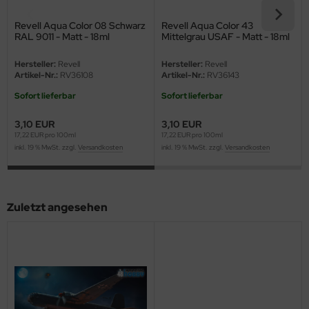
ini Model
Revell Aqua Color 08 Schwarz
Revell Aqua Color 43
RAL 9011 - Matt - 18ml
Mittelgrau USAF - Matt - 18ml
leri
Hersteller:
Revell
Hersteller:
Revell
Artikel-Nr.:
RV36108
Artikel-Nr.:
RV36143
ata
Sofort lieferbar
Sofort lieferbar
O Collections
3,10 EUR
3,10 EUR
17,22 EUR pro 100ml
17,22 EUR pro 100ml
NETIC
inkl. 19 % MwSt. zzgl.
Versandkosten
inkl. 19 % MwSt. zzgl.
Versandkosten
tty Hawk Model
tare
Zuletzt angesehen
ick
gic Factory
ASTER