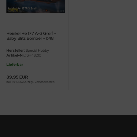
ster Box LTD
ster Tools
ng Model
Heinkel He 177 A-3 Greif -
Baby Blitz Bomber - 1:48
liput
Hersteller:
Special Hobby
Artikel-Nr.:
SH48210
niArt
Lieferbar
nicraft
89,95 EUR
inkl. 19 % MwSt. zzgl.
Versandkosten
rage Hobby
delcollect
ebius Models
PC
. Hobby / Gunze Sangyo