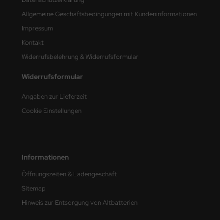
e Field Model
Allgemeine Geschäftsbedingungen mit Kundeninformationen
Impressum
bre Model
Kontakt
HUMO-Kits
Widerrufsbelehrung & Widerrufsformular
unkmodels
Widerrufsformular
ar Art
Angaben zur Lieferzeit
Cookie Einstellungen
ecial Hobby
ar-Decals
Informationen
yata
Öffnungszeiten & Ladengeschäft
kom
Sitemap
miya
Hinweis zur Entsorgung von Altbatterien