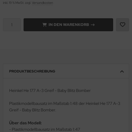
inkl. 19 % MwSt. zzgl.
Versandkosten
e Field Model 1:35
rson Modelsport
bre Model - 1:35
IN DEN WARENKORB
assy Hobby
ar Art / Glow 2B 1:35
MK
nstige Hersteller
eatex
kom 1:35
s Werk
PRODUKTBESCHREIBUNG
miya 1:35
luxe Materials
under Model 1:35
ODELKITS
Heinkel He 177 A-3 Greif - Baby Blitz Bomber
umpeter 1:35
agon Models
Plastikmodellbausatz im Maßstab 1:48 der Heinkel He 177 A-3
Greif - Baby Blitz Bomber.
ezda 1:35
uard
Über das Modell:
behör Maßstab 1:35
ergreen Scale Models
- Plastikmodellbausatz im Maßstab 1:47