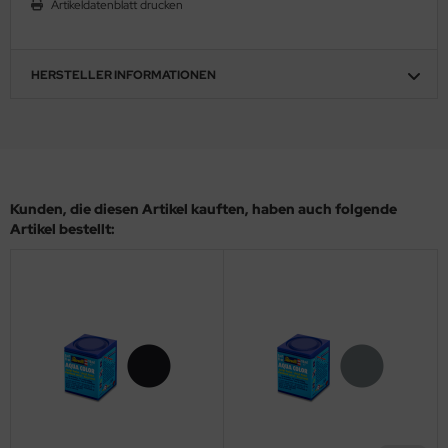
Artikeldatenblatt drucken
eat Wall Hobby
segawa
HERSTELLER INFORMATIONEN
ller
 Models
bby 2000
Kunden, die diesen Artikel kauften, haben auch folgende
bby Boss
Artikel bestellt:
bby Craft
mbrol
LOVE KIT
G Models
M