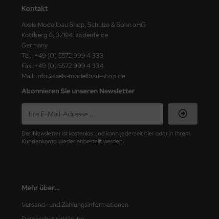
Kontakt
nu-Beemax
Axels Modellbau Shop, Schulze & Sohn oHG
Kottberg 6, 37194 Bodenfelde
nda-Hobby
Germany
Tel.: +49 (0) 5572 999 4 333
gasus Hobbies
Fax.:+49 (0) 5572 999 4 334
Mail: info@axels-modellbau-shop.de
atz Nunu
Abonnieren Sie unseren Newsletter
usmodel
ar Lights
Der Newsletter ist kostenlos und kann jederzeit hier oder in Ihrem
Kundenkonto wieder abbestellt werden.
ntos Model
vell
ich.Models
Mehr über...
Versand- und Zahlungsinformationen
den
Datenschutzerklärung