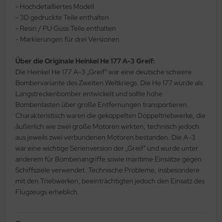
- Hochdetailliertes Modell
ler
- 3D gedruckte Teile enthalten
- Resin / PU Guss Teile enthalten
yhawk
- Markierungen für drei Versionen
rces of Valor / Waltersons
Über die Originale Heinkel He 177 A-3 Greif:
Die Heinkel He 177 A-3 „Greif“ war eine deutsche schwere
re Hobby
Bombervariante des Zweiten Weltkriegs. Die He 177 wurde als
Langstreckenbomber entwickelt und sollte hohe
eedom Model Kits
Bombenlasten über große Entfernungen transportieren.
Charakteristisch waren die gekoppelten Doppeltriebwerke, die
jimi
äußerlich wie zwei große Motoren wirkten, technisch jedoch
aus jeweils zwei verbundenen Motoren bestanden. Die A-3
ahleri
war eine wichtige Serienversion der „Greif“ und wurde unter
anderem für Bombenangriffe sowie maritime Einsätze gegen
sPatch Models
Schiffsziele verwendet. Technische Probleme, insbesondere
mit den Triebwerken, beeinträchtigten jedoch den Einsatz des
cko Models
Flugzeugs erheblich.
ow2B