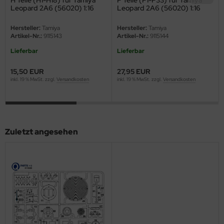
eat Wall Hobby
Leopard 2A6 (56020) 1:16
Leopard 2A6 (56020) 1:16
segawa
Hersteller:
Tamiya
Hersteller:
Tamiya
Artikel-Nr.:
9115143
Artikel-Nr.:
9115144
ller
Lieferbar
Lieferbar
 Models
15,50 EUR
27,95 EUR
inkl. 19 % MwSt. zzgl.
Versandkosten
inkl. 19 % MwSt. zzgl.
Versandkosten
bby 2000
bby Boss
Zuletzt angesehen
bby Craft
mbrol
LOVE KIT
G Models
M