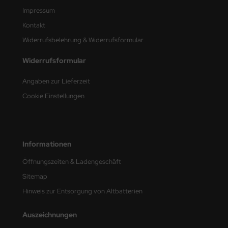
Impressum
nu-Beemax
Kontakt
Widerrufsbelehrung & Widerrufsformular
nda-Hobby
Widerrufsformular
gasus Hobbies
Angaben zur Lieferzeit
atz Nunu
Cookie Einstellungen
usmodel
ar Lights
Informationen
ntos Model
Öffnungszeiten & Ladengeschäft
vell
Sitemap
Hinweis zur Entsorgung von Altbatterien
ich.Models
Auszeichnungen
den