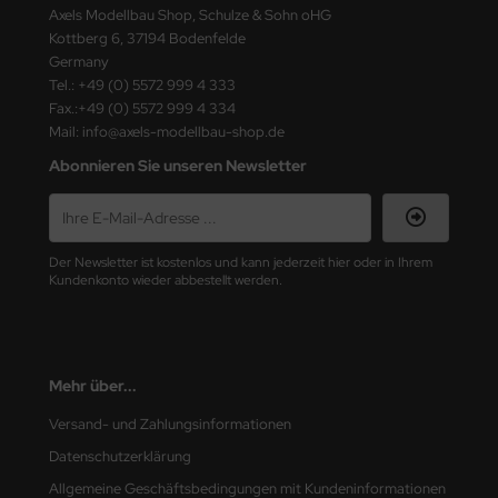
ster Box LTD
Axels Modellbau Shop, Schulze & Sohn oHG
Kottberg 6, 37194 Bodenfelde
Germany
ster Tools
Tel.: +49 (0) 5572 999 4 333
Fax.:+49 (0) 5572 999 4 334
ng Model
Mail: info@axels-modellbau-shop.de
liput
Abonnieren Sie unseren Newsletter
niArt
nicraft
Der Newsletter ist kostenlos und kann jederzeit hier oder in Ihrem
Kundenkonto wieder abbestellt werden.
rage Hobby
delcollect
Mehr über...
ebius Models
Versand- und Zahlungsinformationen
PC
Datenschutzerklärung
Allgemeine Geschäftsbedingungen mit Kundeninformationen
. Hobby / Gunze Sangyo