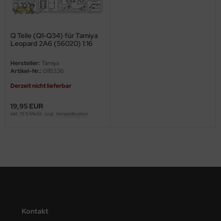
ini Model
Q Teile (Q1-Q34) für Tamiya
leri
Leopard 2A6 (56020) 1:16
ata
Hersteller:
Tamiya
Artikel-Nr.:
0115336
O Collections
Derzeit nicht lieferbar
NETIC
19,95 EUR
inkl. 19 % MwSt. zzgl.
Versandkosten
tty Hawk Model
tare
ick
gic Factory
ASTER
Kontakt