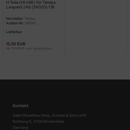
H Teile (H1-H18) für Tamiya
Leopard 2A6 (56020) 1:16
ini Model
Hersteller:
Tamiya
leri
Artikel-Nr.:
9115143
Lieferbar
ata
15,50 EUR
O Collections
inkl. 19 % MwSt. zzgl.
Versandkosten
NETIC
tty Hawk Model
tare
ick
Kontakt
gic Factory
Axels Modellbau Shop, Schulze & Sohn oHG
ASTER
Kottberg 6, 37194 Bodenfelde
Germany