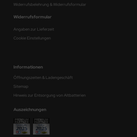
Widerrufsbelehrung & Widerrufsformular
nu-Beemax
Widerrufsformular
nda-Hobby
Angaben zur Lieferzeit
gasus Hobbies
Cookie Einstellungen
atz Nunu
usmodel
Informationen
ar Lights
Öffnungszeiten & Ladengeschäft
Sitemap
ntos Model
Hinweis zur Entsorgung von Altbatterien
vell
Auszeichnungen
ich.Models
den