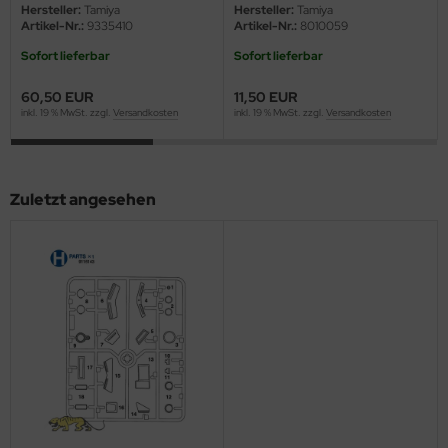
56047 - 1:16
eat Wall Hobby
Hersteller:
Tamiya
Hersteller:
Tamiya
Artikel-Nr.:
9335410
Artikel-Nr.:
8010059
segawa
Sofort lieferbar
Sofort lieferbar
ller
60,50 EUR
11,50 EUR
inkl. 19 % MwSt. zzgl.
Versandkosten
inkl. 19 % MwSt. zzgl.
Versandkosten
 Models
bby 2000
Zuletzt angesehen
bby Boss
bby Craft
mbrol
LOVE KIT
G Models
M