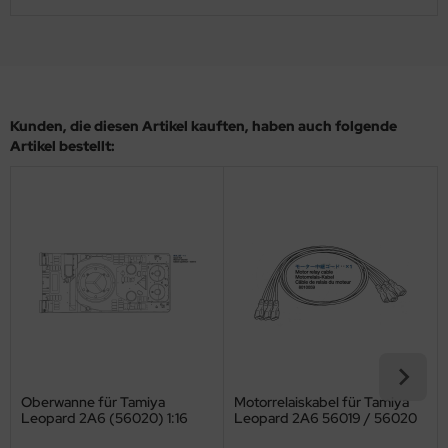
ler
yhawk
rces of Valor / Waltersons
Kunden, die diesen Artikel kauften, haben auch folgende
Artikel bestellt:
re Hobby
eedom Model Kits
jimi
ahleri
sPatch Models
cko Models
Oberwanne für Tamiya
Motorrelaiskabel für Tamiya
ow2B
Leopard 2A6 (56020) 1:16
Leopard 2A6 56019 / 56020
und Leopard 2A7V 56046 /