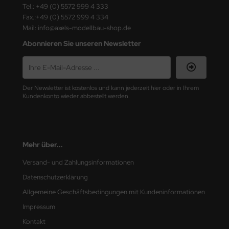
Tel.: +49 (0) 5572 999 4 333
ster Box LTD
Fax.:+49 (0) 5572 999 4 334
Mail: info@axels-modellbau-shop.de
ster Tools
Abonnieren Sie unseren Newsletter
ng Model
liput
Der Newsletter ist kostenlos und kann jederzeit hier oder in Ihrem
niArt
Kundenkonto wieder abbestellt werden.
nicraft
rage Hobby
Mehr über...
delcollect
Versand- und Zahlungsinformationen
Datenschutzerklärung
ebius Models
Allgemeine Geschäftsbedingungen mit Kundeninformationen
PC
Impressum
Kontakt
. Hobby / Gunze Sangyo