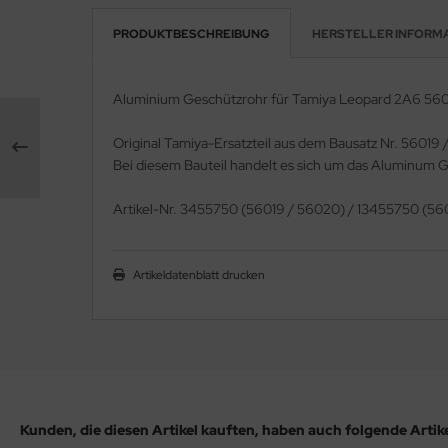
PRODUKTBESCHREIBUNG
HERSTELLER INFORM
e Field Model 1:35
rson Modelsport
bre Model - 1:35
assy Hobby
Aluminium Geschützrohr für Tamiya Leopard 2A6 560
ar Art / Glow 2B 1:35
MK
Original Tamiya-Ersatzteil aus dem Bausatz Nr. 5601
Bei diesem Bauteil handelt es sich um das Aluminum G
nstige Hersteller
eatex
Artikel-Nr. 3455750 (56019 / 56020) / 13455750 (5
kom 1:35
s Werk
miya 1:35
luxe Materials
Artikeldatenblatt drucken
under Model 1:35
ODELKITS
umpeter 1:35
agon Models
ezda 1:35
uard
behör Maßstab 1:35
ergreen Scale Models
Kunden, die diesen Artikel kauften, haben auch folgende Artikel