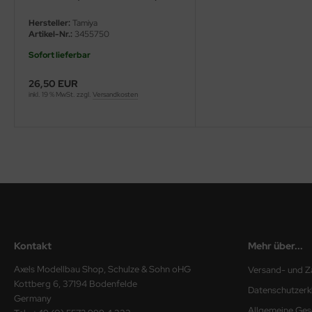
2A7V 56046 / 56047 - 1:16
ini Model
Hersteller:
Tamiya
Artikel-Nr.:
3455750
leri
Sofort lieferbar
ata
26,50 EUR
inkl. 19 % MwSt. zzgl.
Versandkosten
O Collections
NETIC
tty Hawk Model
tare
ick
Kontakt
Mehr über...
gic Factory
Axels Modellbau Shop, Schulze & Sohn oHG
Versand- und Z
Kottberg 6, 37194 Bodenfelde
Datenschutzerk
ASTER
Germany
Allgemeine Ges