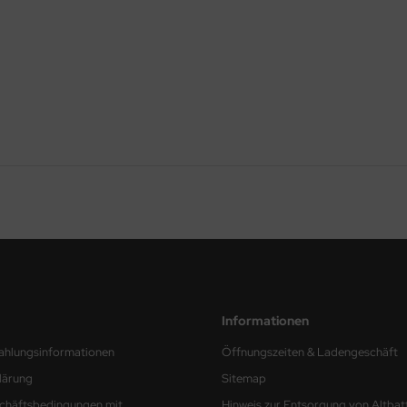
Informationen
ahlungsinformationen
Öffnungszeiten & Ladengeschäft
lärung
Sitemap
chäftsbedingungen mit
Hinweis zur Entsorgung von Altbat