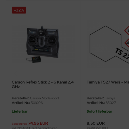
ler
-32%
yhawk
rces of Valor / Waltersons
re Hobby
eedom Model Kits
jimi
ahleri
Carson Reflex Stick 2 - 6 Kanal 2,4
Tamiya TS27 Weiß - Ma
GHz
sPatch Models
Hersteller:
Carson Modelsport
Hersteller:
Tamiya
Artikel-Nr.:
501006
Artikel-Nr.:
85027
cko Models
Lieferbar
Sofort lieferbar
ow2B
74,95 EUR
8,50 EUR
Sonderpreis
85,00 EUR pro 1l
inkl. 19 % MwSt. zzgl.
Versandkosten