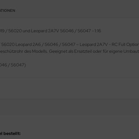
ATIONEN
19 / 56020 und Leopard 2A7V 56046 / 56047 - 1:16
9 / 56020 Leopard 2A6 / 56046 / 56047 – Leopard 2A7V - RC Full Option
eschützrohr des Modells. Geeignet als Ersatzteil oder für eigene Umbau
6046 / 56047)
 bestellt: