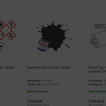
tt - 100ml
Humbrol 033 Schwarz (Matt)
Motor Typ 
Leopard 2A
Leopard 2A
1:16
Hersteller:
Humbrol
Hersteller:
Ta
Artikel-Nr.:
HUM1520033
Artikel-Nr.:
7
Sofort lieferbar
Sofort liefer
3,20 EUR
12,95 EUR
22,86 EUR pro 100ml
inkl. 19 % MwSt. 