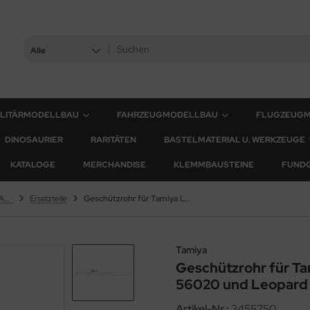
Alle
ILITÄRMODELLBAU
FAHRZEUGMODELLBAU
FLUGZEUG
DINOSAURIER
RARITÄTEN
BASTELMATERIAL U. WERKZEUGE
KATALOGE
MERCHANDISE
KLEMMBAUSTEINE
FUND
Leopard 2A6 & Leopard 2A7V
Ersatzteile
Geschützrohr für Tamiya Leopard 2A6 56019 / 56020 und Leopard 2A7V 56046 / 56047 - 1:16
Tamiya
Geschützrohr für T
56020 und Leopard 
Artikel-Nr.:
3455750