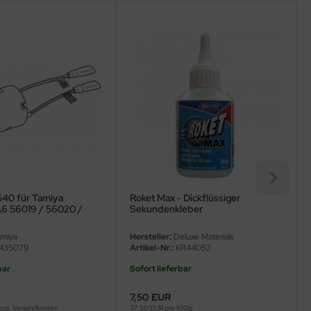
540 für Tamiya
Roket Max - Dickflüssiger
6 56019 / 56020 /
Sekundenkleber
7V 56046 / 56047 -
miya
Hersteller:
Deluxe Materials
435079
Artikel-Nr.:
KR44052
bar
Sofort lieferbar
7,50 EUR
zzgl.
Versandkosten
37,50 EUR pro 100g