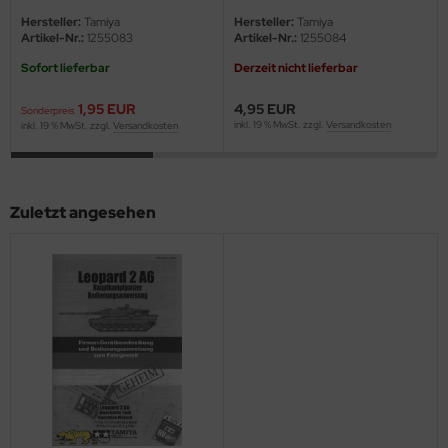
eat Wall Hobby
Hersteller:
Tamiya
Hersteller:
Tamiya
Artikel-Nr.:
1255083
Artikel-Nr.:
1255084
segawa
Sofort lieferbar
Derzeit nicht lieferbar
ller
1,95 EUR
4,95 EUR
Sonderpreis
inkl. 19 % MwSt. zzgl.
Versandkosten
inkl. 19 % MwSt. zzgl.
Versandkosten
 Models
bby 2000
Zuletzt angesehen
bby Boss
bby Craft
mbrol
LOVE KIT
G Models
M