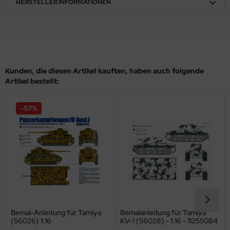
HERSTELLER INFORMATIONEN
ler
yhawk
rces of Valor / Waltersons
Kunden, die diesen Artikel kauften, haben auch folgende
re Hobby
Artikel bestellt:
eedom Model Kits
-57%
jimi
ahleri
sPatch Models
cko Models
ow2B
Bemal-Anleitung für Tamiya
Bemalanleitung für Tamiya
(56026) 1:16
KV-1 (56028) - 1:16 - 11255084