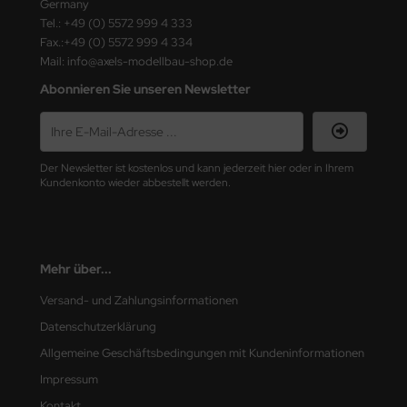
Germany
ster Box LTD
Tel.: +49 (0) 5572 999 4 333
Fax.:+49 (0) 5572 999 4 334
ster Tools
Mail: info@axels-modellbau-shop.de
Abonnieren Sie unseren Newsletter
ng Model
liput
niArt
Der Newsletter ist kostenlos und kann jederzeit hier oder in Ihrem
Kundenkonto wieder abbestellt werden.
nicraft
rage Hobby
Mehr über...
delcollect
Versand- und Zahlungsinformationen
ebius Models
Datenschutzerklärung
Allgemeine Geschäftsbedingungen mit Kundeninformationen
PC
Impressum
. Hobby / Gunze Sangyo
Kontakt