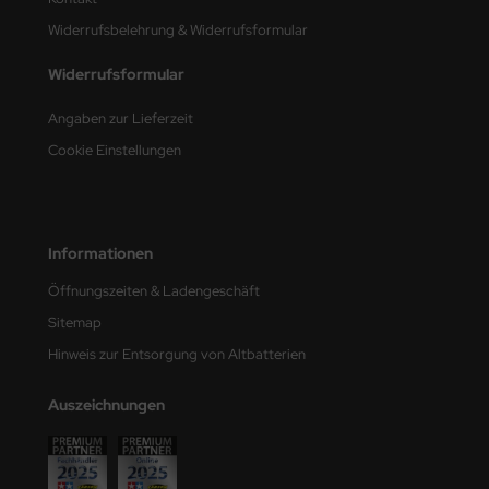
Widerrufsbelehrung & Widerrufsformular
nu-Beemax
Widerrufsformular
nda-Hobby
Angaben zur Lieferzeit
gasus Hobbies
Cookie Einstellungen
atz Nunu
usmodel
Informationen
ar Lights
Öffnungszeiten & Ladengeschäft
Sitemap
ntos Model
Hinweis zur Entsorgung von Altbatterien
vell
Auszeichnungen
ich.Models
den