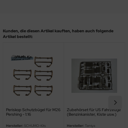
ler
yhawk
Kunden, die diesen Artikel kauften, haben auch folgende
rces of Valor / Waltersons
Artikel bestellt:
re Hobby
eedom Model Kits
jimi
ahleri
sPatch Models
cko Models
Periskop Schutzbügel für M26
Zubehörset für US Fahrzeuge
Pershing - 1:16
(Benzinkanister, Kiste usw.)
ow2B
1:16
Hersteller:
SCHUMO-Kits
Hersteller:
Tamiya