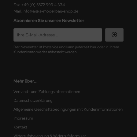
ster Box LTD
Fax.:+49 (0) 5572 999 4 334
Mail: info@axels-modellbau-shop.de
ster Tools
Abonnieren Sie unseren Newsletter
ng Model
liput
Der Newsletter ist kostenlos und kann jederzeit hier oder in Ihrem
Kundenkonto wieder abbestellt werden.
niArt
nicraft
Mehr über...
rage Hobby
Versand- und Zahlungsinformationen
delcollect
Datenschutzerklärung
ebius Models
Allgemeine Geschäftsbedingungen mit Kundeninformationen
Impressum
PC
Kontakt
. Hobby / Gunze Sangyo
Widerrufsbelehrung & Widerrufsformular