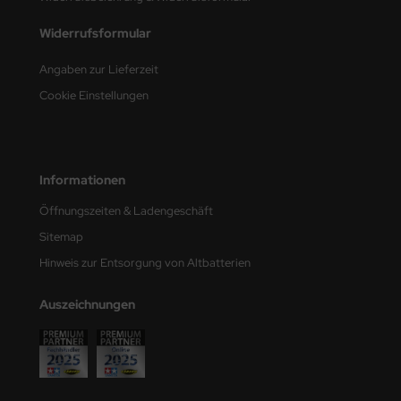
Widerrufsformular
nu-Beemax
Angaben zur Lieferzeit
nda-Hobby
Cookie Einstellungen
gasus Hobbies
atz Nunu
Informationen
usmodel
Öffnungszeiten & Ladengeschäft
ar Lights
Sitemap
Hinweis zur Entsorgung von Altbatterien
ntos Model
vell
Auszeichnungen
ich.Models
den