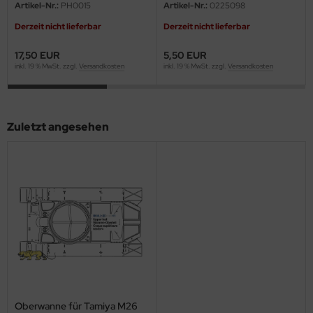
eat Wall Hobby
Artikel-Nr.:
PH0015
Artikel-Nr.:
0225098
Derzeit nicht lieferbar
Derzeit nicht lieferbar
segawa
17,50 EUR
5,50 EUR
ller
inkl. 19 % MwSt. zzgl.
Versandkosten
inkl. 19 % MwSt. zzgl.
Versandkosten
 Models
bby 2000
Zuletzt angesehen
bby Boss
bby Craft
mbrol
LOVE KIT
G Models
M
Oberwanne für Tamiya M26