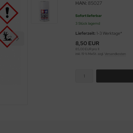
HAN:
85027
Sofort lieferbar
3 Stück lagernd
Lieferzeit:
1-3 Werktage*
8,50 EUR
85,00 EUR pro 1l
inkl. 19 % MwSt. zzgl.
Versandkosten