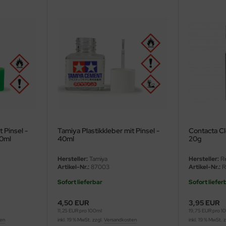
t Pinsel -
Tamiya Plastikkleber mit Pinsel -
Contacta Cle
40ml
40ml
20g
Hersteller:
Tamiya
Hersteller:
Re
Artikel-Nr.:
87003
Artikel-Nr.:
R
Sofort lieferbar
Sofort liefer
4,50 EUR
3,95 EUR
11,25 EUR pro 100ml
19,75 EUR pro 1
ten
inkl. 19 % MwSt. zzgl.
Versandkosten
inkl. 19 % MwSt. 