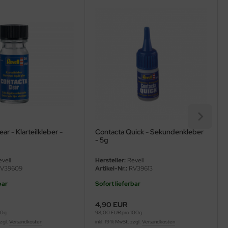
ar - Klarteilkleber -
Contacta Quick - Sekundenkleber
- 5g
vell
Hersteller:
Revell
V39609
Artikel-Nr.:
RV39613
bar
Sofort lieferbar
4,90 EUR
00g
98,00 EUR pro 100g
zzgl.
Versandkosten
inkl. 19 % MwSt. zzgl.
Versandkosten