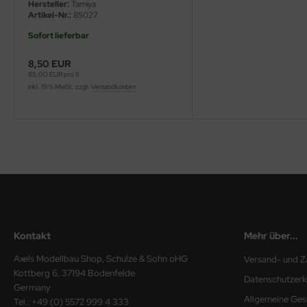
Hersteller:
Tamiya
Artikel-Nr.:
85027
nu-Beemax
Sofort lieferbar
nda-Hobby
8,50 EUR
85,00 EUR pro 1l
gasus Hobbies
inkl. 19 % MwSt. zzgl.
Versandkosten
atz Nunu
usmodel
ar Lights
ntos Model
vell
Kontakt
Mehr über...
Axels Modellbau Shop, Schulze & Sohn oHG
Versand- und Z
ich.Models
Kottberg 6, 37194 Bodenfelde
Datenschutzerk
Germany
den
Allgemeine Ges
Tel.: +49 (0) 5572 999 4 333