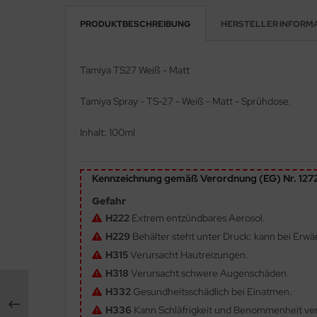
PRODUKTBESCHREIBUNG
HERSTELLER INFORM
e Field Model 1:35
rson Modelsport
bre Model - 1:35
assy Hobby
Tamiya TS27 Weiß - Matt
ar Art / Glow 2B 1:35
MK
Tamiya Spray - TS-27 - Weiß - Matt - Sprühdose.
nstige Hersteller
eatex
Inhalt: 100ml
kom 1:35
s Werk
Kennzeichnung gemäß Verordnung (EG) Nr. 12
miya 1:35
luxe Materials
Gefahr
under Model 1:35
ODELKITS
H222
Extrem entzündbares Aerosol.
H229
Behälter steht unter Druck: kann bei Erw
umpeter 1:35
agon Models
H315
Verursacht Hautreizungen.
ezda 1:35
uard
H318
Verursacht schwere Augenschäden.
H332
Gesundheitsschädlich bei Einatmen.
behör Maßstab 1:35
ergreen Scale Models
H336
Kann Schläfrigkeit und Benommenheit ve