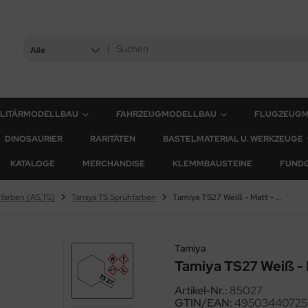
Alle
ILITÄRMODELLBAU
FAHRZEUGMODELLBAU
FLUGZEUG
DINOSAURIER
RARITÄTEN
BASTELMATERIAL U. WERKZEUGE
KATALOGE
MERCHANDISE
KLEMMBAUSTEINE
FUND
farben (AS,TS)
Tamiya TS Sprühfarben
Tamiya TS27 Weiß - Matt - 100ml
Tamiya
Tamiya TS27 Weiß - 
Artikel-Nr.:
85027
GTIN/EAN:
49503440725