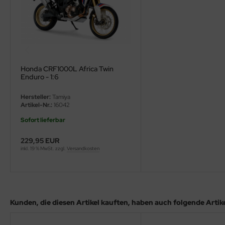
eat Wall Hobby
segawa
ller
 Models
Honda CRF1000L Africa Twin
Enduro - 1:6
bby 2000
Hersteller:
Tamiya
Artikel-Nr.:
16042
bby Boss
Sofort lieferbar
bby Craft
229,95 EUR
inkl. 19 % MwSt. zzgl.
Versandkosten
mbrol
LOVE KIT
G Models
Kunden, die diesen Artikel kauften, haben auch folgende Artikel
M