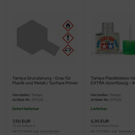
ini Model
leri
ata
O Collections
NETIC
tty Hawk Model
Tamiya Grundierung - Grau für
Tamiya Plastikkleber mi
Plastik und Metall / Surface Primer
EXTRA dünnflüssig - 
tare
for Plastic & Metal - Grey - 100ml
Hersteller:
Tamiya
Hersteller:
Tamiya
Artikel-Nr.:
87026
Artikel-Nr.:
87038
ick
Sofort lieferbar
Lieferbar
gic Factory
7,50 EUR
5,95 EUR
ASTER
75,00 EUR pro 1l
14,88 EUR pro 100ml
inkl. 19 % MwSt. zzgl.
Versandkosten
inkl. 19 % MwSt. zzgl.
Versandkos