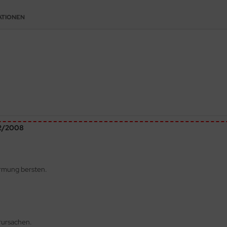
ATIONEN
72/2008
ärmung bersten.
rursachen.