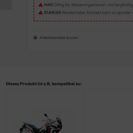
H411
Giftig für Wasserorganismen, mit langfristi
ler
EUH066
Wiederholter Kontakt kann zu spröder o
yhawk
rces of Valor / Waltersons
Artikeldatenblatt drucken
re Hobby
eedom Model Kits
jimi
ahleri
Dieses Produkt ist z.B. kompatibel zu:
sPatch Models
cko Models
ow2B