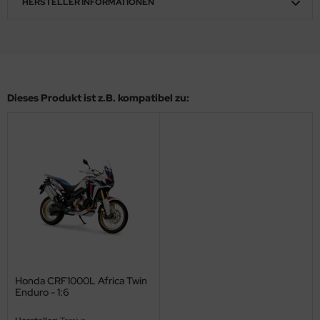
HERSTELLER INFORMATIONEN
eat Wall Hobby
segawa
ller
 Models
Dieses Produkt ist z.B. kompatibel zu:
bby 2000
bby Boss
bby Craft
mbrol
LOVE KIT
Honda CRF1000L Africa Twin
G Models
Enduro - 1:6
M