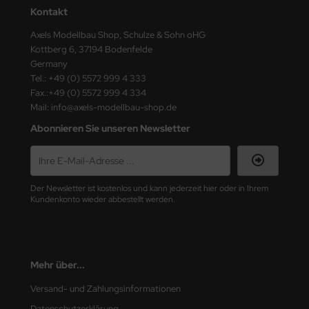
Kontakt
e Field Model
Axels Modellbau Shop, Schulze & Sohn oHG
bre Model
Kottberg 6, 37194 Bodenfelde
Germany
HUMO-Kits
Tel.: +49 (0) 5572 999 4 333
Fax.:+49 (0) 5572 999 4 334
unkmodels
Mail: info@axels-modellbau-shop.de
Abonnieren Sie unseren Newsletter
ar Art
ecial Hobby
Der Newsletter ist kostenlos und kann jederzeit hier oder in Ihrem
ar-Decals
Kundenkonto wieder abbestellt werden.
yata
kom
Mehr über...
miya
Versand- und Zahlungsinformationen
Datenschutzerklärung