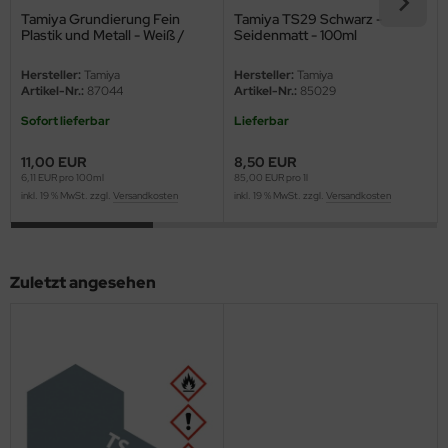
ster Box LTD
Tamiya Grundierung Fein
Tamiya TS29 Schwarz -
Plastik und Metall - Weiß /
Seidenmatt - 100ml
Fine Surface Primer L for
ster Tools
Plastic & Metal - White - 180ml
Hersteller:
Tamiya
Hersteller:
Tamiya
Artikel-Nr.:
87044
Artikel-Nr.:
85029
ng Model
Sofort lieferbar
Lieferbar
liput
11,00 EUR
8,50 EUR
6,11 EUR pro 100ml
85,00 EUR pro 1l
niArt
inkl. 19 % MwSt. zzgl.
Versandkosten
inkl. 19 % MwSt. zzgl.
Versandkosten
nicraft
rage Hobby
Zuletzt angesehen
delcollect
ebius Models
PC
. Hobby / Gunze Sangyo