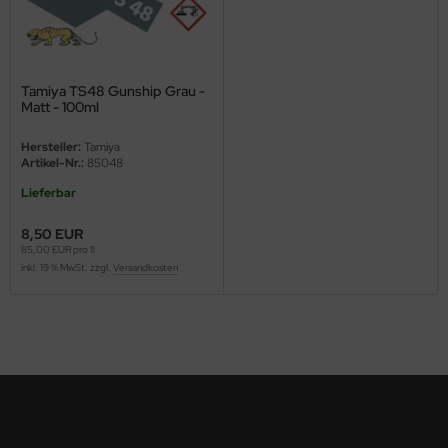
nu-Beemax
nda-Hobby
Tamiya TS48 Gunship Grau -
Matt - 100ml
gasus Hobbies
Hersteller:
Tamiya
Artikel-Nr.:
85048
atz Nunu
Lieferbar
usmodel
8,50 EUR
85,00 EUR pro 1l
ar Lights
inkl. 19 % MwSt. zzgl.
Versandkosten
ntos Model
vell
ich.Models
den