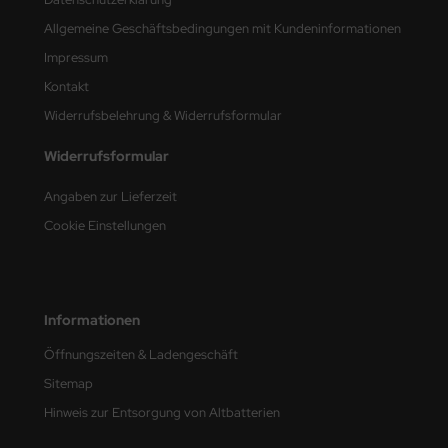
undermodel
Allgemeine Geschäftsbedingungen mit Kundeninformationen
umpeter
Impressum
Kontakt
lejo
Widerrufsbelehrung & Widerrufsformular
spid Models
Widerrufsformular
ezda
Angaben zur Lieferzeit
Cookie Einstellungen
Informationen
Öffnungszeiten & Ladengeschäft
Sitemap
Hinweis zur Entsorgung von Altbatterien