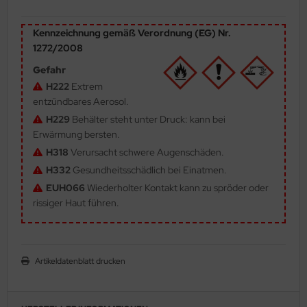
ler
Kennzeichnung gemäß Verordnung (EG) Nr.
yhawk
1272/2008
Gefahr
rces of Valor / Waltersons
H222
Extrem
entzündbares Aerosol.
re Hobby
H229
Behälter steht unter Druck: kann bei
Erwärmung bersten.
eedom Model Kits
H318
Verursacht schwere Augenschäden.
jimi
H332
Gesundheitsschädlich bei Einatmen.
EUH066
Wiederholter Kontakt kann zu spröder oder
ahleri
rissiger Haut führen.
sPatch Models
cko Models
Artikeldatenblatt drucken
ow2B