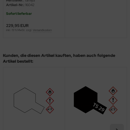
Hersteller:
Tamiya
Artikel-Nr.:
16042
ini Model
Sofort lieferbar
leri
229,95 EUR
inkl. 19 % MwSt. zzgl.
Versandkosten
ata
O Collections
Kunden, die diesen Artikel kauften, haben auch folgende
NETIC
Artikel bestellt:
tty Hawk Model
tare
ick
gic Factory
ASTER