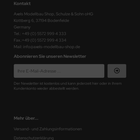
Kontakt
ster Box LTD
Axels Modellbau Shop, Schulze & Sohn oHG
ster Tools
Kottberg 6, 37194 Bodenfelde
Germany
ng Model
Tel.: +49 (0) 5572 999 4 333
Fax.:+49 (0) 5572 999 4 334
liput
Mail: info@axels-modellbau-shop.de
Abonnieren Sie unseren Newsletter
niArt
nicraft
Der Newsletter ist kostenlos und kann jederzeit hier oder in Ihrem
rage Hobby
Kundenkonto wieder abbestellt werden.
delcollect
ebius Models
Mehr über...
PC
Versand- und Zahlungsinformationen
Datenschutzerklärung
. Hobby / Gunze Sangyo