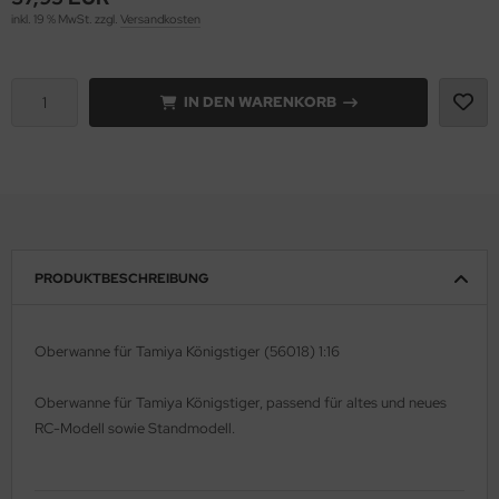
inkl. 19 % MwSt. zzgl.
Versandkosten
e Field Model 1:35
rson Modelsport
bre Model - 1:35
assy Hobby
IN DEN WARENKORB
ar Art / Glow 2B 1:35
MK
nstige Hersteller
eatex
kom 1:35
s Werk
PRODUKTBESCHREIBUNG
miya 1:35
luxe Materials
under Model 1:35
ODELKITS
Oberwanne für Tamiya Königstiger (56018) 1:16
umpeter 1:35
agon Models
Oberwanne für Tamiya Königstiger, passend für altes und neues
ezda 1:35
RC-Modell sowie Standmodell.
uard
behör Maßstab 1:35
ergreen Scale Models