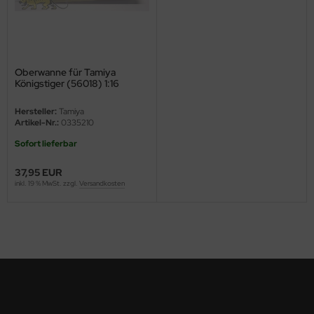
ini Model
leri
Oberwanne für Tamiya
ata
Königstiger (56018) 1:16
Hersteller:
Tamiya
O Collections
Artikel-Nr.:
0335210
NETIC
Sofort lieferbar
37,95 EUR
tty Hawk Model
inkl. 19 % MwSt. zzgl.
Versandkosten
tare
ick
gic Factory
ASTER