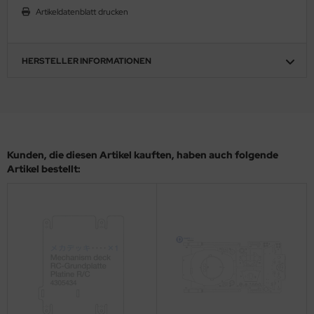
Artikeldatenblatt drucken
ler
yhawk
HERSTELLER INFORMATIONEN
rces of Valor / Waltersons
re Hobby
eedom Model Kits
Kunden, die diesen Artikel kauften, haben auch folgende
jimi
Artikel bestellt:
ahleri
sPatch Models
cko Models
ow2B