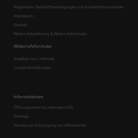
Allgemeine Geschäftsbedingungen mit Kundeninformationen
nu-Beemax
Impressum
Kontakt
nda-Hobby
Widerrufsbelehrung & Widerrufsformular
gasus Hobbies
Widerrufsformular
atz Nunu
Angaben zur Lieferzeit
usmodel
Cookie Einstellungen
ar Lights
ntos Model
Informationen
vell
Öffnungszeiten & Ladengeschäft
Sitemap
ich.Models
Hinweis zur Entsorgung von Altbatterien
den