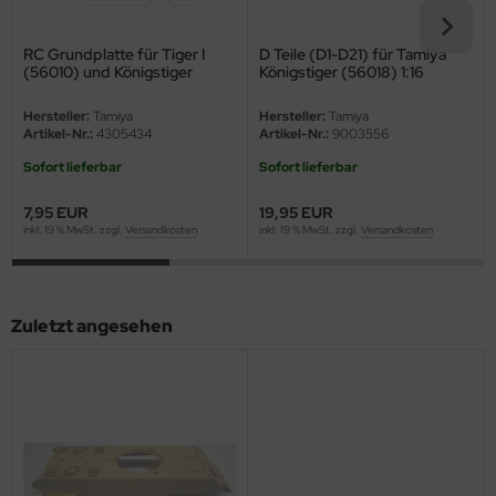
eat Wall Hobby
RC Grundplatte für Tiger I
D Teile (D1-D21) für Tamiya
segawa
(56010) und Königstiger
Königstiger (56018) 1:16
(56018)
ller
Hersteller:
Tamiya
Hersteller:
Tamiya
Artikel-Nr.:
4305434
Artikel-Nr.:
9003556
 Models
Sofort lieferbar
Sofort lieferbar
bby 2000
7,95 EUR
19,95 EUR
inkl. 19 % MwSt. zzgl.
Versandkosten
inkl. 19 % MwSt. zzgl.
Versandkosten
bby Boss
bby Craft
Zuletzt angesehen
mbrol
LOVE KIT
G Models
M