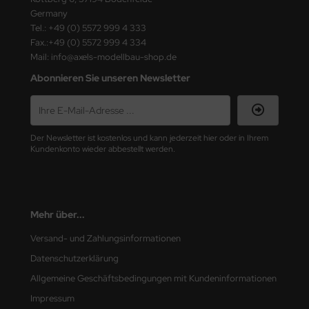
ster Box LTD
Germany
Tel.: +49 (0) 5572 999 4 333
ster Tools
Fax.:+49 (0) 5572 999 4 334
Mail: info@axels-modellbau-shop.de
ng Model
Abonnieren Sie unseren Newsletter
liput
niArt
Der Newsletter ist kostenlos und kann jederzeit hier oder in Ihrem
Kundenkonto wieder abbestellt werden.
nicraft
rage Hobby
Mehr über...
delcollect
Versand- und Zahlungsinformationen
ebius Models
Datenschutzerklärung
PC
Allgemeine Geschäftsbedingungen mit Kundeninformationen
Impressum
. Hobby / Gunze Sangyo