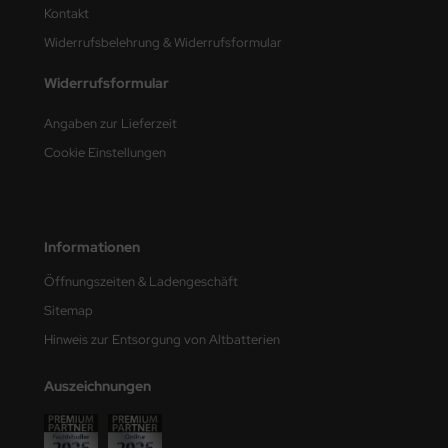
Kontakt
nu-Beemax
Widerrufsbelehrung & Widerrufsformular
nda-Hobby
Widerrufsformular
Angaben zur Lieferzeit
gasus Hobbies
Cookie Einstellungen
atz Nunu
usmodel
Informationen
ar Lights
Öffnungszeiten & Ladengeschäft
ntos Model
Sitemap
vell
Hinweis zur Entsorgung von Altbatterien
ich.Models
Auszeichnungen
den