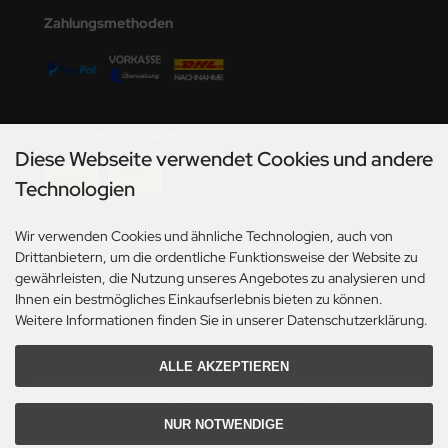
undermodel
Zahlungsmethoden
ger Model
umpeter
lejo
Versandmöglichkeiten
Diese Webseite verwendet Cookies und andere
spid Models
Technologien
ezda
Wir verwenden Cookies und ähnliche Technologien, auch von
Social Media
Drittanbietern, um die ordentliche Funktionsweise der Website zu
gewährleisten, die Nutzung unseres Angebotes zu analysieren und
Ihnen ein bestmögliches Einkaufserlebnis bieten zu können.
Weitere Informationen finden Sie in unserer Datenschutzerklärung.
ALLE AKZEPTIEREN
*Gilt für Lieferungen innerhalb Deutschlands. Lieferzeiten für andere Länder und
Informationen zur Berechnung des Liefertermins siehe hier:
Angaben zur Lieferzeit.
NUR NOTWENDIGE
Alle Preise inkl. gesetzl. MwSt. zzgl.
Versandkosten
. Die durchgestrichenen Preise