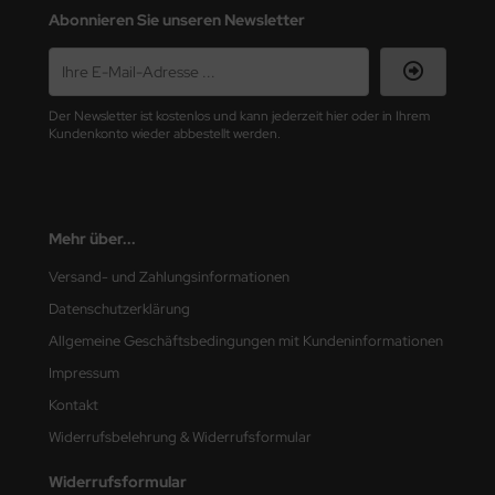
Abonnieren Sie unseren Newsletter
nu-Beemax
nda-Hobby
Der Newsletter ist kostenlos und kann jederzeit hier oder in Ihrem
Kundenkonto wieder abbestellt werden.
gasus Hobbies
atz Nunu
usmodel
Mehr über...
Versand- und Zahlungsinformationen
ar Lights
Datenschutzerklärung
ntos Model
Allgemeine Geschäftsbedingungen mit Kundeninformationen
Impressum
vell
Kontakt
ich.Models
Widerrufsbelehrung & Widerrufsformular
den
Widerrufsformular