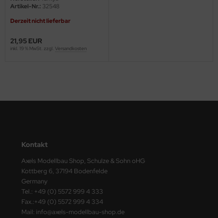
ster Box LTD
Artikel-Nr.:
32548
Derzeit nicht lieferbar
ster Tools
21,95 EUR
ng Model
inkl. 19 % MwSt. zzgl.
Versandkosten
liput
niArt
nicraft
rage Hobby
Kontakt
delcollect
Axels Modellbau Shop, Schulze & Sohn oHG
Kottberg 6, 37194 Bodenfelde
ebius Models
Germany
Tel.: +49 (0) 5572 999 4 333
PC
Fax.:+49 (0) 5572 999 4 334
Mail: info@axels-modellbau-shop.de
. Hobby / Gunze Sangyo