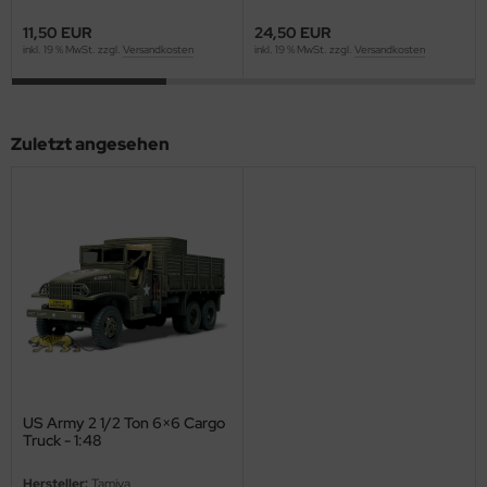
11,50 EUR
24,50 EUR
ini Model
inkl. 19 % MwSt. zzgl.
Versandkosten
inkl. 19 % MwSt. zzgl.
Versandkosten
leri
ata
Zuletzt angesehen
O Collections
NETIC
tty Hawk Model
tare
ick
gic Factory
US Army 2 1/2 Ton 6×6 Cargo
Truck - 1:48
ASTER
Hersteller:
Tamiya