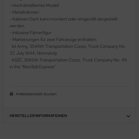
- Hochdetailliertes Modell
ler
- Metallrahmen
- Kabinen Dach kann montiert oder eingerollt dargestellt
yhawk
werden.
- Inklusive Fahrerfigur
rces of Valor / Waltersons
- Markierungen für zwei Fahrzeuge enthalten:
1st Army, 3549th Transportation Corps, Truck Company No.
re Hobby
37, July 1944, Normandy
ASZC 3886th Transportation Corps, Truck Company No. 49
eedom Model Kits
in the "Red Ball Express"
jimi
ahleri
Artikeldatenblatt drucken
sPatch Models
cko Models
HERSTELLER INFORMATIONEN
ow2B