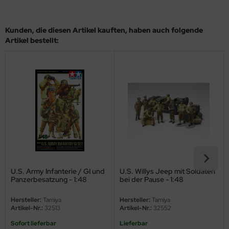
eat Wall Hobby
segawa
Kunden, die diesen Artikel kauften, haben auch folgende
Artikel bestellt:
ller
 Models
bby 2000
bby Boss
bby Craft
mbrol
U.S. Army Infanterie / GI und
U.S. Willys Jeep mit Soldaten
LOVE KIT
Panzerbesatzung - 1:48
bei der Pause - 1:48
Hersteller:
Tamiya
Hersteller:
Tamiya
G Models
Artikel-Nr.:
32513
Artikel-Nr.:
32552
M
Sofort lieferbar
Lieferbar