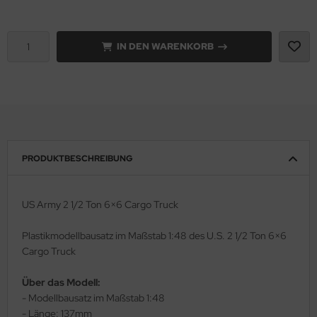
e Field Model 1:35
rson Modelsport
IN DEN WARENKORB
bre Model - 1:35
assy Hobby
ar Art / Glow 2B 1:35
MK
nstige Hersteller
eatex
kom 1:35
s Werk
PRODUKTBESCHREIBUNG
miya 1:35
luxe Materials
US Army 2 1/2 Ton 6×6 Cargo Truck
under Model 1:35
ODELKITS
Plastikmodellbausatz im Maßstab 1:48 des U.S. 2 1/2 Ton 6×6
umpeter 1:35
agon Models
Cargo Truck
ezda 1:35
uard
Über das Modell:
- Modellbausatz im Maßstab 1:48
behör Maßstab 1:35
ergreen Scale Models
- Länge: 137mm