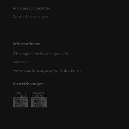
e Field Model
Angaben zur Lieferzeit
Cookie Einstellungen
bre Model
HUMO-Kits
unkmodels
Informationen
Öffnungszeiten & Ladengeschäft
ar Art
Sitemap
ecial Hobby
Hinweis zur Entsorgung von Altbatterien
ar-Decals
Auszeichnungen
yata
kom
miya