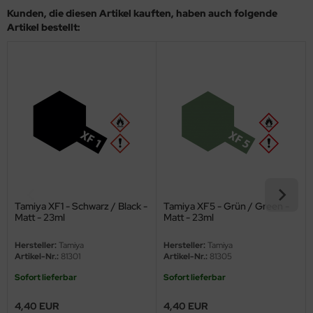
eat Wall Hobby
Kunden, die diesen Artikel kauften, haben auch folgende
Artikel bestellt:
segawa
ller
 Models
bby 2000
bby Boss
bby Craft
Tamiya XF1 - Schwarz / Black -
Tamiya XF5 - Grün / Green -
mbrol
Matt - 23ml
Matt - 23ml
LOVE KIT
Hersteller:
Tamiya
Hersteller:
Tamiya
Artikel-Nr.:
81301
Artikel-Nr.:
81305
G Models
Sofort lieferbar
Sofort lieferbar
M
4,40 EUR
4,40 EUR