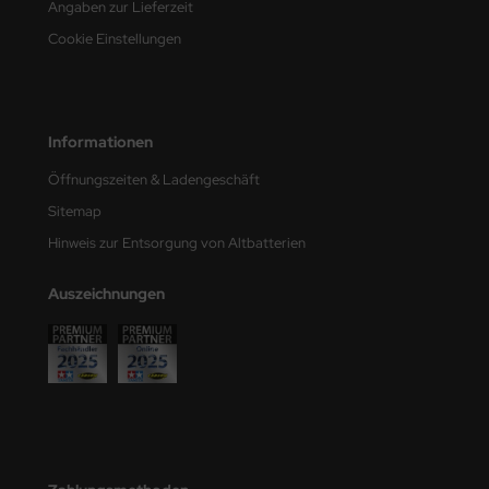
Angaben zur Lieferzeit
e Field Model
Cookie Einstellungen
bre Model
HUMO-Kits
Informationen
unkmodels
Öffnungszeiten & Ladengeschäft
ar Art
Sitemap
Hinweis zur Entsorgung von Altbatterien
ecial Hobby
Auszeichnungen
ar-Decals
yata
kom
miya