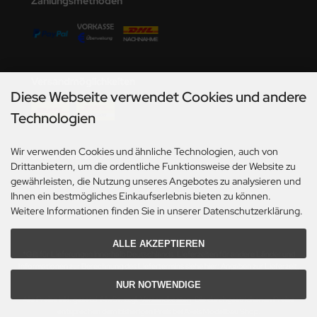
Zahlungsmethoden
undermodel
ger Model
umpeter
Versandmöglichkeiten
lejo
Diese Webseite verwendet Cookies und andere
Technologien
spid Models
Wir verwenden Cookies und ähnliche Technologien, auch von
ezda
Social Media
Drittanbietern, um die ordentliche Funktionsweise der Website zu
gewährleisten, die Nutzung unseres Angebotes zu analysieren und
Ihnen ein bestmögliches Einkaufserlebnis bieten zu können.
Weitere Informationen finden Sie in unserer Datenschutzerklärung.
ALLE AKZEPTIEREN
*Gilt für Lieferungen innerhalb Deutschlands. Lieferzeiten für andere Länder und
Informationen zur Berechnung des Liefertermins siehe hier:
Angaben zur Lieferzeit.
NUR NOTWENDIGE
Alle Preise inkl. gesetzl. MwSt. zzgl.
Versandkosten
. Die durchgestrichenen Preise
entsprechen dem bisherigen Preis bei Axels Modellbau Shop.