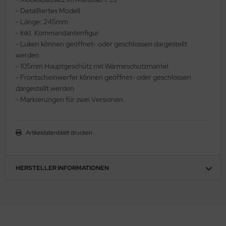
- Detailliertes Modell
ler
- Länge: 245mm
- Inkl. Kommandantenfigur
yhawk
- Luken können geöffnet- oder geschlossen dargestellt
werden
rces of Valor / Waltersons
- 105mm Hauptgeschütz mit Wärmeschutzmantel
- Frontscheinwerfer können geöffnet- oder geschlossen
re Hobby
dargestellt werden
eedom Model Kits
- Markierungen für zwei Versionen
jimi
Artikeldatenblatt drucken
ahleri
sPatch Models
HERSTELLER INFORMATIONEN
cko Models
ow2B