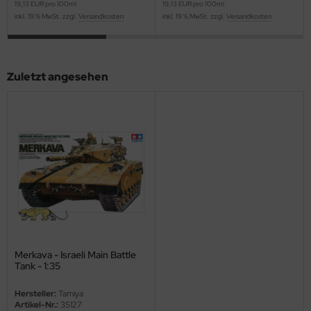
19,13 EUR pro 100ml
19,13 EUR pro 100ml
inkl. 19 % MwSt. zzgl.
Versandkosten
inkl. 19 % MwSt. zzgl.
Versandkosten
ini Model
leri
Zuletzt angesehen
ata
O Collections
NETIC
tty Hawk Model
tare
ick
Merkava - Israeli Main Battle
gic Factory
Tank - 1:35
ASTER
Hersteller:
Tamiya
Artikel-Nr.:
35127