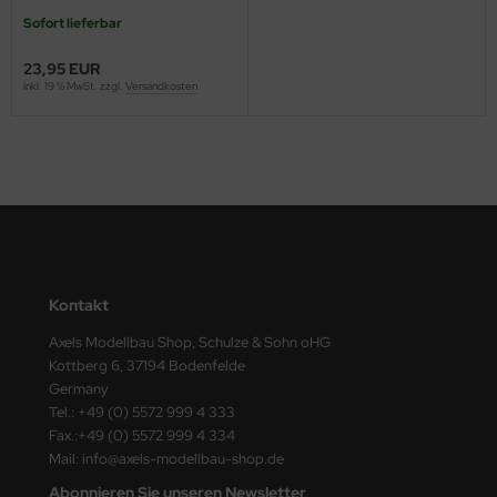
ster Box LTD
Sofort lieferbar
ster Tools
23,95 EUR
inkl. 19 % MwSt. zzgl.
Versandkosten
ng Model
liput
niArt
nicraft
rage Hobby
Kontakt
Axels Modellbau Shop, Schulze & Sohn oHG
delcollect
Kottberg 6, 37194 Bodenfelde
Germany
ebius Models
Tel.: +49 (0) 5572 999 4 333
Fax.:+49 (0) 5572 999 4 334
PC
Mail: info@axels-modellbau-shop.de
. Hobby / Gunze Sangyo
Abonnieren Sie unseren Newsletter