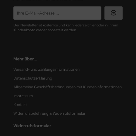
nu-Beemax
nda-Hobby
Der Newsletter ist kostenlos und kann jederzeit hier oder in Ihrem
Kundenkonto wieder abbestellt werden.
gasus Hobbies
atz Nunu
Mehr über...
usmodel
Versand- und Zahlungsinformationen
ar Lights
Datenschutzerklärung
Allgemeine Geschäftsbedingungen mit Kundeninformationen
ntos Model
Impressum
vell
Kontakt
Widerrufsbelehrung & Widerrufsformular
ich.Models
Widerrufsformular
den