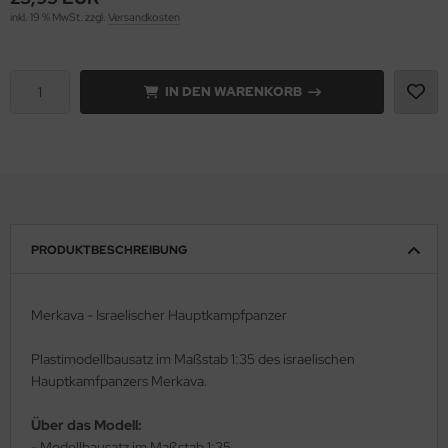
inkl. 19 % MwSt. zzgl.
Versandkosten
rson Modelsport
assy Hobby
IN DEN WARENKORB
MK
eatex
s Werk
PRODUKTBESCHREIBUNG
luxe Materials
ODELKITS
Merkava - Israelischer Hauptkampfpanzer
agon Models
Plastimodellbausatz im Maßstab 1:35 des israelischen
Hauptkamfpanzers Merkava.
uard
Über das Modell:
ergreen Scale Models
- Modellbausatz im Maßstab 1:35