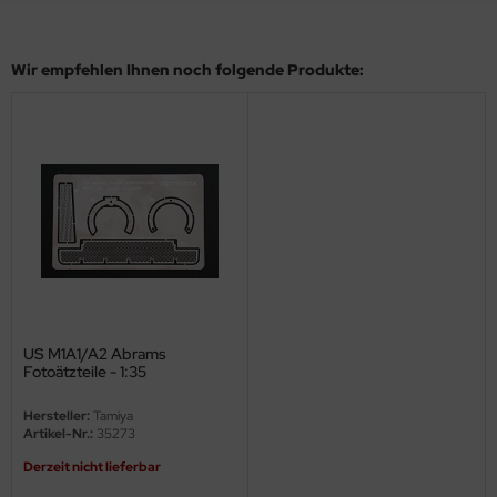
eat Wall Hobby
segawa
Wir empfehlen Ihnen noch folgende Produkte:
ller
 Models
bby 2000
bby Boss
bby Craft
mbrol
US M1A1/A2 Abrams
Fotoätzteile - 1:35
LOVE KIT
Hersteller:
Tamiya
Artikel-Nr.:
35273
G Models
Derzeit nicht lieferbar
M