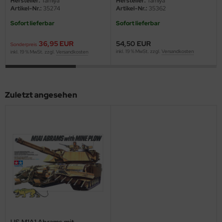
Hersteller:
Tamiya
Hersteller:
Tamiya
ster Box LTD
Artikel-Nr.:
35274
Artikel-Nr.:
35362
Sofort lieferbar
Sofort lieferbar
ster Tools
36,95 EUR
54,50 EUR
Sonderpreis
ng Model
inkl. 19 % MwSt. zzgl.
Versandkosten
inkl. 19 % MwSt. zzgl.
Versandkosten
liput
niArt
Zuletzt angesehen
nicraft
rage Hobby
delcollect
ebius Models
PC
. Hobby / Gunze Sangyo
US M1A1 Abrams mit