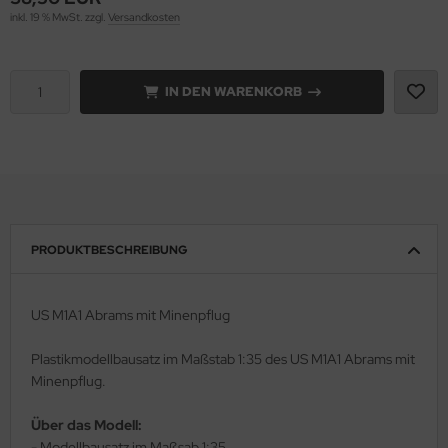
inkl. 19 % MwSt. zzgl.
Versandkosten
rson Modelsport
assy Hobby
IN DEN WARENKORB
MK
eatex
s Werk
PRODUKTBESCHREIBUNG
luxe Materials
ODELKITS
US M1A1 Abrams mit Minenpflug
agon Models
Plastikmodellbausatz im Maßstab 1:35 des US M1A1 Abrams mit
Minenpflug.
uard
Über das Modell:
ergreen Scale Models
- Modellbausatz im Maßsab 1:35