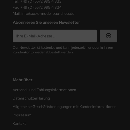
Tel.: +49 (0) 5572 999 4 333
e Field Model
Fax.:+49 (0) 5572 999 4 334
Mail: info@axels-modellbau-shop.de
bre Model
Abonnieren Sie unseren Newsletter
HUMO-Kits
unkmodels
Der Newsletter ist kostenlos und kann jederzeit hier oder in Ihrem
Kundenkonto wieder abbestellt werden.
ar Art
ecial Hobby
Mehr über...
ar-Decals
Versand- und Zahlungsinformationen
yata
Datenschutzerklärung
kom
Allgemeine Geschäftsbedingungen mit Kundeninformationen
Impressum
miya
Kontakt