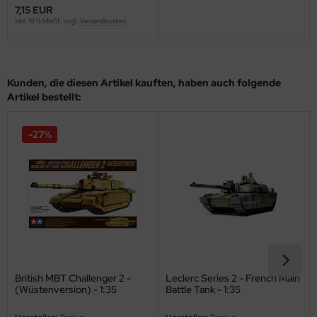
7,15 EUR
ini Model
inkl. 19 % MwSt. zzgl.
Versandkosten
leri
Kunden, die diesen Artikel kauften, haben auch folgende
ata
Artikel bestellt:
O Collections
-27%
NETIC
tty Hawk Model
tare
ick
gic Factory
British MBT Challenger 2 -
Leclerc Series 2 - French Main
(Wüstenversion) - 1:35
Battle Tank - 1:35
ASTER