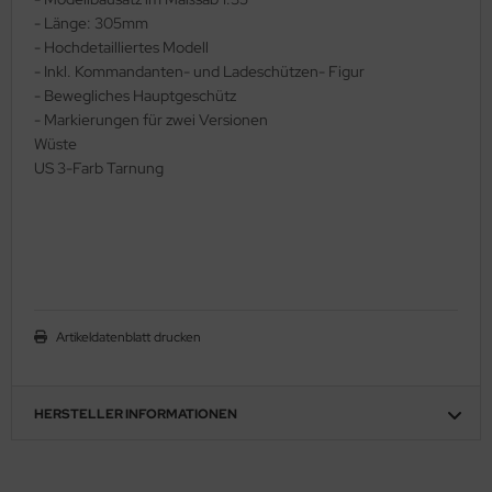
- Länge: 305mm
ler
- Hochdetailliertes Modell
- Inkl. Kommandanten- und Ladeschützen- Figur
yhawk
- Bewegliches Hauptgeschütz
- Markierungen für zwei Versionen
rces of Valor / Waltersons
Wüste
US 3-Farb Tarnung
re Hobby
eedom Model Kits
jimi
ahleri
Artikeldatenblatt drucken
sPatch Models
cko Models
HERSTELLER INFORMATIONEN
ow2B