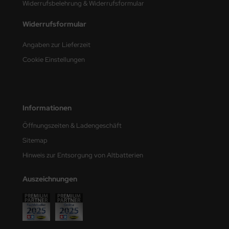
undermodel
Widerrufsbelehrung & Widerrufsformular
ger Model
Widerrufsformular
Angaben zur Lieferzeit
umpeter
Cookie Einstellungen
lejo
spid Models
Informationen
ezda
Öffnungszeiten & Ladengeschäft
Sitemap
Hinweis zur Entsorgung von Altbatterien
Auszeichnungen