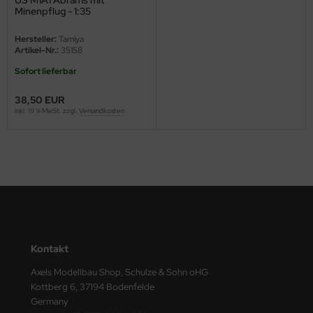
Minenpflug - 1:35
nu-Beemax
Hersteller:
Tamiya
Artikel-Nr.:
35158
nda-Hobby
Sofort lieferbar
gasus Hobbies
38,50 EUR
inkl. 19 % MwSt. zzgl.
Versandkosten
atz Nunu
usmodel
ar Lights
ntos Model
vell
Kontakt
ich.Models
Axels Modellbau Shop, Schulze & Sohn oHG
Kottberg 6, 37194 Bodenfelde
den
Germany