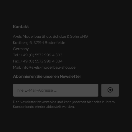
ster Box LTD
ster Tools
Kontakt
ng Model
Axels Modellbau Shop, Schulze & Sohn oHG
liput
Kottberg 6, 37194 Bodenfelde
Germany
niArt
Tel.: +49 (0) 5572 999 4 333
Fax.:+49 (0) 5572 999 4 334
nicraft
Mail: info@axels-modellbau-shop.de
Abonnieren Sie unseren Newsletter
rage Hobby
delcollect
Der Newsletter ist kostenlos und kann jederzeit hier oder in Ihrem
ebius Models
Kundenkonto wieder abbestellt werden.
PC
. Hobby / Gunze Sangyo