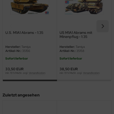
eat Wall Hobby
segawa
ller
U.S. M1A1 Abrams - 1:35
US M1A1 Abrams mit
 Models
Minenpflug - 1:35
bby 2000
Hersteller:
Tamiya
Hersteller:
Tamiya
Artikel-Nr.:
35156
Artikel-Nr.:
35158
bby Boss
Sofort lieferbar
Sofort lieferbar
bby Craft
33,50 EUR
38,50 EUR
inkl. 19 % MwSt. zzgl.
Versandkosten
inkl. 19 % MwSt. zzgl.
Versandkosten
mbrol
LOVE KIT
Zuletzt angesehen
G Models
M