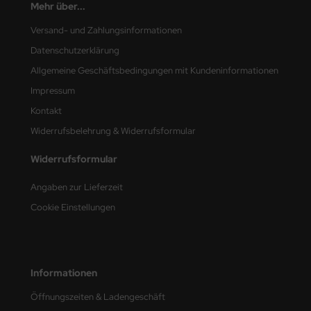
Mehr über...
nu-Beemax
Versand- und Zahlungsinformationen
Datenschutzerklärung
nda-Hobby
Allgemeine Geschäftsbedingungen mit Kundeninformationen
gasus Hobbies
Impressum
Kontakt
atz Nunu
Widerrufsbelehrung & Widerrufsformular
usmodel
Widerrufsformular
ar Lights
Angaben zur Lieferzeit
ntos Model
Cookie Einstellungen
vell
ich.Models
Informationen
den
Öffnungszeiten & Ladengeschäft