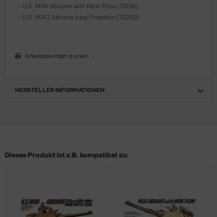
- U.S. M1A1 Abrams with Mine Plow (35158)
ler
- U.S. M1A2 Abrams Iraqi Freedom (35269)
yhawk
rces of Valor / Waltersons
Artikeldatenblatt drucken
re Hobby
HERSTELLER INFORMATIONEN
eedom Model Kits
jimi
ahleri
Dieses Produkt ist z.B. kompatibel zu:
sPatch Models
cko Models
ow2B