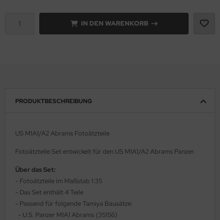
rson Modelsport
IN DEN WARENKORB
assy Hobby
MK
eatex
PRODUKTBESCHREIBUNG
s Werk
luxe Materials
US M1A1/A2 Abrams Fotoätzteile
ODELKITS
Fotoätzteile Set entwickelt für den US M1A1/A2 Abrams Panzer.
agon Models
Über das Set:
- Fotoätzteile im Maßstab 1:35
uard
- Das Set enthält 4 Teile
- Passend für folgende Tamiya Bausätze:
ergreen Scale Models
- U.S. Panzer M1A1 Abrams (35156)