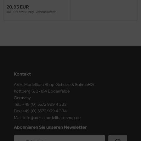
ster Box LTD
20,95 EUR
inkl. 19 % MwSt. zzgl.
Versandkosten
ster Tools
ng Model
liput
niArt
nicraft
Kontakt
Axels Modellbau Shop, Schulze & Sohn oHG
rage Hobby
Kottberg 6, 37194 Bodenfelde
Germany
delcollect
Tel.: +49 (0) 5572 999 4 333
Fax.:+49 (0) 5572 999 4 334
ebius Models
Mail: info@axels-modellbau-shop.de
PC
Abonnieren Sie unseren Newsletter
. Hobby / Gunze Sangyo