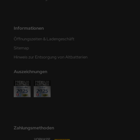
e Field Model
bre Model
Informationen
HUMO-Kits
Öffnungszeiten & Ladengeschäft
unkmodels
Sitemap
Hinweis zur Entsorgung von Altbatterien
ar Art
Auszeichnungen
ecial Hobby
ar-Decals
yata
kom
miya
Zahlungsmethoden