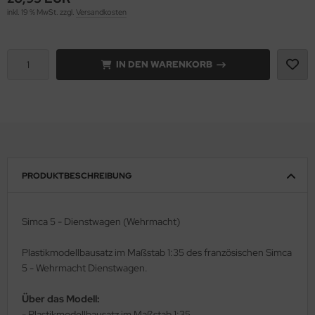
inkl. 19 % MwSt. zzgl.
Versandkosten
rson Modelsport
assy Hobby
IN DEN WARENKORB
MK
eatex
s Werk
PRODUKTBESCHREIBUNG
luxe Materials
ODELKITS
Simca 5 - Dienstwagen (Wehrmacht)
agon Models
Plastikmodellbausatz im Maßstab 1:35 des französischen Simca
5 - Wehrmacht Dienstwagen.
uard
Über das Modell:
ergreen Scale Models
- Plastikmodellbausatz im Maßstab 1:35