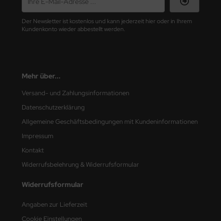
nu-Beemax
Der Newsletter ist kostenlos und kann jederzeit hier oder in Ihrem
Kundenkonto wieder abbestellt werden.
nda-Hobby
gasus Hobbies
Mehr über...
atz Nunu
Versand- und Zahlungsinformationen
usmodel
Datenschutzerklärung
Allgemeine Geschäftsbedingungen mit Kundeninformationen
ar Lights
Impressum
ntos Model
Kontakt
Widerrufsbelehrung & Widerrufsformular
vell
Widerrufsformular
ich.Models
Angaben zur Lieferzeit
den
Cookie Einstellungen