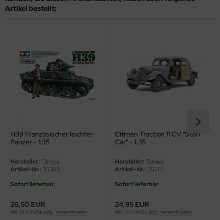
eat Wall Hobby
Artikel bestellt:
segawa
ller
 Models
bby 2000
bby Boss
bby Craft
H39 Französischer leichter
Citroën Traction 11 CV "Staff
Panzer - 1:35
Car" - 1:35
mbrol
Hersteller:
Tamiya
Hersteller:
Tamiya
Artikel-Nr.:
35389
Artikel-Nr.:
35301
LOVE KIT
Sofort lieferbar
Sofort lieferbar
G Models
26,50 EUR
24,95 EUR
inkl. 19 % MwSt. zzgl.
Versandkosten
inkl. 19 % MwSt. zzgl.
Versandkosten
M