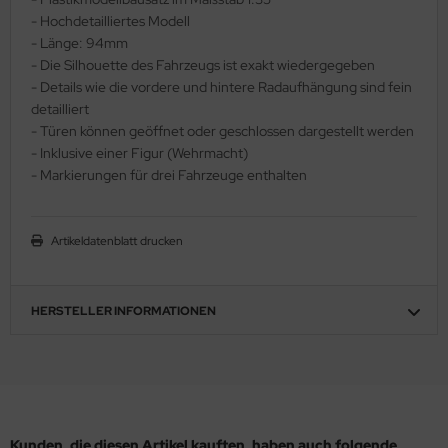
- Hochdetailliertes Modell
ler
- Länge: 94mm
- Die Silhouette des Fahrzeugs ist exakt wiedergegeben
yhawk
- Details wie die vordere und hintere Radaufhängung sind fein
detailliert
rces of Valor / Waltersons
- Türen können geöffnet oder geschlossen dargestellt werden
- Inklusive einer Figur (Wehrmacht)
re Hobby
- Markierungen für drei Fahrzeuge enthalten
eedom Model Kits
jimi
Artikeldatenblatt drucken
ahleri
HERSTELLER INFORMATIONEN
sPatch Models
cko Models
ow2B
Kunden, die diesen Artikel kauften, haben auch folgende