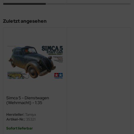
ini Model
Zuletzt angesehen
leri
ata
O Collections
NETIC
tty Hawk Model
tare
Simca 5 - Dienstwagen
ick
(Wehrmacht) - 1:35
gic Factory
Hersteller:
Tamiya
Artikel-Nr.:
35321
ASTER
Sofort lieferbar