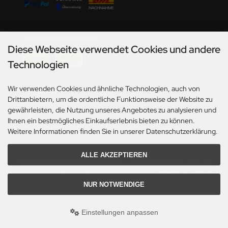
undermodel
ger Model
Versandmöglichkeiten
umpeter
Diese Webseite verwendet Cookies und andere
Technologien
lejo
spid Models
Wir verwenden Cookies und ähnliche Technologien, auch von
Social Media
Drittanbietern, um die ordentliche Funktionsweise der Website zu
gewährleisten, die Nutzung unseres Angebotes zu analysieren und
ezda
Ihnen ein bestmögliches Einkaufserlebnis bieten zu können.
Weitere Informationen finden Sie in unserer Datenschutzerklärung.
ALLE AKZEPTIEREN
*Gilt für Lieferungen innerhalb Deutschlands. Lieferzeiten für andere Länder und
Informationen zur Berechnung des Liefertermins siehe hier:
Angaben zur Lieferzeit.
NUR NOTWENDIGE
Alle Preise inkl. gesetzl. MwSt. zzgl.
Versandkosten
. Die durchgestrichenen Preise
entsprechen dem bisherigen Preis bei Axels Modellbau Shop.
Einstellungen anpassen
Axels Modellbau Shop © 2026 | Template based on modified eCommerce Shopsoftware
2025-2026 by Axel's Modellbau Shop Schulze & Sohn OHG