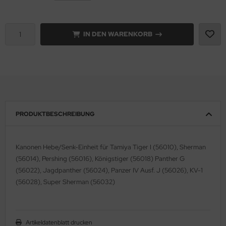
e Field Model 1:35
rson Modelsport
IN DEN WARENKORB
bre Model - 1:35
assy Hobby
ar Art / Glow 2B 1:35
MK
nstige Hersteller
eatex
kom 1:35
s Werk
PRODUKTBESCHREIBUNG
miya 1:35
luxe Materials
Kanonen Hebe/Senk-Einheit für Tamiya Tiger I (56010), Sherman
under Model 1:35
ODELKITS
(56014), Pershing (56016), Königstiger (56018) Panther G
(56022), Jagdpanther (56024), Panzer IV Ausf. J (56026), KV-1
umpeter 1:35
agon Models
(56028), Super Sherman (56032)
ezda 1:35
uard
behör Maßstab 1:35
ergreen Scale Models
Artikeldatenblatt drucken