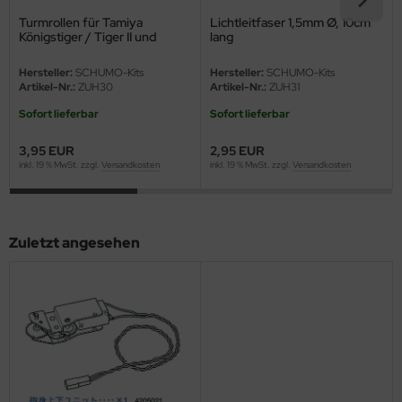
eat Wall Hobby
Turmrollen für Tamiya
Lichtleitfaser 1,5mm Ø, 10cm
Königstiger / Tiger II und
lang
segawa
Panther G
Hersteller:
SCHUMO-Kits
Hersteller:
SCHUMO-Kits
ller
Artikel-Nr.:
ZUH30
Artikel-Nr.:
ZUH31
Sofort lieferbar
Sofort lieferbar
 Models
3,95 EUR
2,95 EUR
bby 2000
inkl. 19 % MwSt. zzgl.
Versandkosten
inkl. 19 % MwSt. zzgl.
Versandkosten
bby Boss
bby Craft
Zuletzt angesehen
mbrol
LOVE KIT
G Models
M