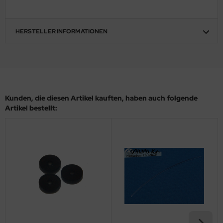
ler
HERSTELLER INFORMATIONEN
yhawk
rces of Valor / Waltersons
re Hobby
eedom Model Kits
Kunden, die diesen Artikel kauften, haben auch folgende
Artikel bestellt:
jimi
ahleri
sPatch Models
cko Models
ow2B