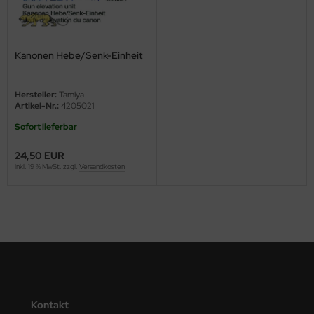
ini Model
leri
Kanonen Hebe/Senk-Einheit
ata
Hersteller:
Tamiya
Artikel-Nr.:
4205021
O Collections
Sofort lieferbar
NETIC
24,50 EUR
inkl. 19 % MwSt. zzgl.
Versandkosten
tty Hawk Model
tare
ick
gic Factory
ASTER
Kontakt