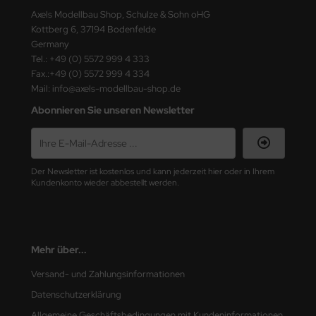
ster Box LTD
Axels Modellbau Shop, Schulze & Sohn oHG
Kottberg 6, 37194 Bodenfelde
ster Tools
Germany
Tel.: +49 (0) 5572 999 4 333
ng Model
Fax.:+49 (0) 5572 999 4 334
Mail: info@axels-modellbau-shop.de
liput
Abonnieren Sie unseren Newsletter
niArt
nicraft
Der Newsletter ist kostenlos und kann jederzeit hier oder in Ihrem
Kundenkonto wieder abbestellt werden.
rage Hobby
delcollect
Mehr über...
ebius Models
Versand- und Zahlungsinformationen
PC
Datenschutzerklärung
. Hobby / Gunze Sangyo
Allgemeine Geschäftsbedingungen mit Kundeninformationen