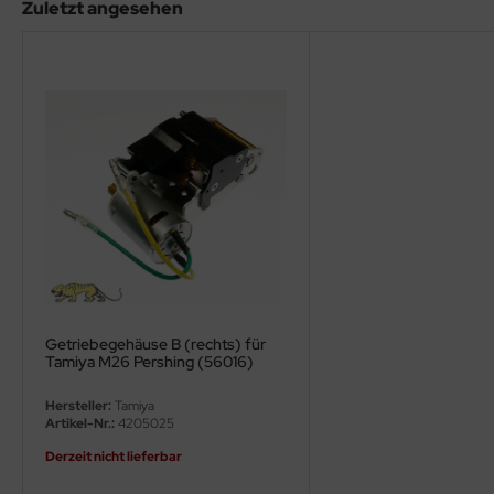
eat Wall Hobby
Zuletzt angesehen
segawa
ller
 Models
bby 2000
bby Boss
bby Craft
mbrol
Getriebegehäuse B (rechts) für
Tamiya M26 Pershing (56016)
LOVE KIT
Hersteller:
Tamiya
Artikel-Nr.:
4205025
G Models
Derzeit nicht lieferbar
M