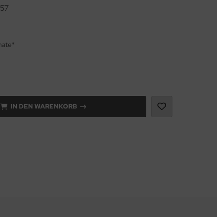
57
nate*
IN DEN WARENKORB