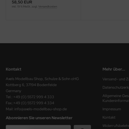
58,50 EUR
inkl. 19 % MwSt. zzgl.
Versandkosten
ini Model
leri
ata
O Collections
NETIC
Kontakt
Mehr über...
tty Hawk Model
Axels Modellbau Shop, Schulze & Sohn oHG
Versand- und Z
tare
Kottberg 6, 37194 Bodenfelde
Datenschutzerk
Germany
ick
Allgemeine Ges
Tel.: +49 (0) 5572 999 4 333
Kundeninforma
Fax.:+49 (0) 5572 999 4 334
gic Factory
Mail: info@axels-modellbau-shop.de
Impressum
Kontakt
Abonnieren Sie unseren Newsletter
ASTER
Widerrufsbeleh