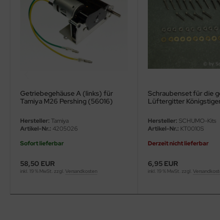
ler
yhawk
rces of Valor / Waltersons
re Hobby
Getriebegehäuse A (links) für
Schraubenset für die g
eedom Model Kits
Tamiya M26 Pershing (56016)
Lüftergitter Königstige
jimi
Hersteller:
Tamiya
Hersteller:
SCHUMO-Kits
Artikel-Nr.:
4205026
Artikel-Nr.:
KT0010S
ahleri
Sofort lieferbar
Derzeit nicht lieferbar
sPatch Models
58,50 EUR
6,95 EUR
inkl. 19 % MwSt. zzgl.
Versandkosten
inkl. 19 % MwSt. zzgl.
Versandkos
cko Models
ow2B