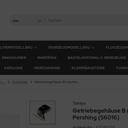
Alle
ILITÄRMODELLBAU
FAHRZEUGMODELLBAU
FLUGZEUG
DINOSAURIER
RARITÄTEN
BASTELMATERIAL U. WERKZEUGE
KATALOGE
MERCHANDISE
KLEMMBAUSTEINE
FUND
U.S. Medium Tank M26 Pershing
Ersatzteile
Getriebegehäuse B (rechts) für Tamiya M26 Pershing (56016)
Tamiya
Getriebegehäuse B (
Pershing (56016)
Artikel-Nr.:
4205025