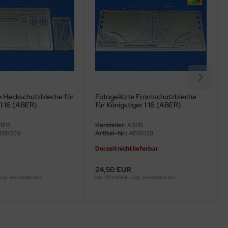
e Heckschutzbleche für
Fotogeätzte Frontschutzbleche
 1:16 (ABER)
für Königstiger 1:16 (ABER)
BER
Hersteller:
ABER
B16039
Artikel-Nr.:
AB16038
Derzeit nicht lieferbar
24,50 EUR
zzgl.
Versandkosten
inkl. 19 % MwSt. zzgl.
Versandkosten