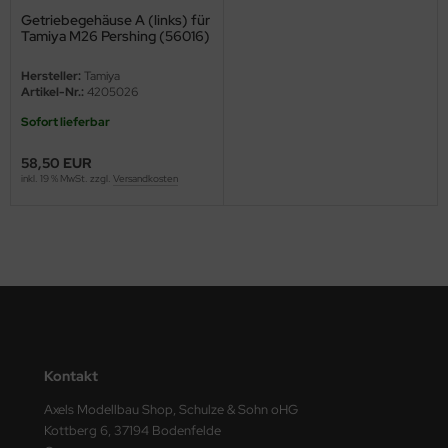
Getriebegehäuse A (links) für
ini Model
Tamiya M26 Pershing (56016)
leri
Hersteller:
Tamiya
Artikel-Nr.:
4205026
ata
Sofort lieferbar
O Collections
58,50 EUR
inkl. 19 % MwSt. zzgl.
Versandkosten
NETIC
tty Hawk Model
tare
ick
gic Factory
Kontakt
Axels Modellbau Shop, Schulze & Sohn oHG
ASTER
Kottberg 6, 37194 Bodenfelde