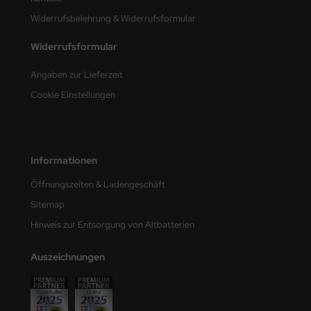
Widerrufsbelehrung & Widerrufsformular
nu-Beemax
Widerrufsformular
nda-Hobby
Angaben zur Lieferzeit
gasus Hobbies
Cookie Einstellungen
atz Nunu
usmodel
Informationen
ar Lights
Öffnungszeiten & Ladengeschäft
Sitemap
ntos Model
Hinweis zur Entsorgung von Altbatterien
vell
Auszeichnungen
ich.Models
den