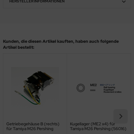
HERSTELLER INFORMATIONEN
ler
yhawk
rces of Valor / Waltersons
Kunden, die diesen Artikel kauften, haben auch folgende
re Hobby
Artikel bestellt:
eedom Model Kits
jimi
ahleri
sPatch Models
cko Models
ow2B
Getriebegehäuse B (rechts)
Kugellager (ME2 x4) für
für Tamiya M26 Pershing
Tamiya M26 Pershing (56016)
(56016)
1:16