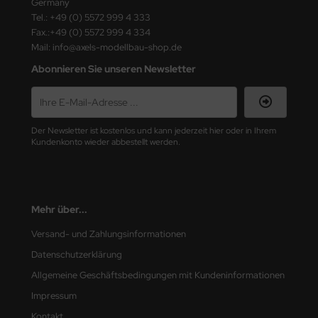
Germany
ster Box LTD
Tel.: +49 (0) 5572 999 4 333
Fax.:+49 (0) 5572 999 4 334
ster Tools
Mail: info@axels-modellbau-shop.de
Abonnieren Sie unseren Newsletter
ng Model
liput
Der Newsletter ist kostenlos und kann jederzeit hier oder in Ihrem
niArt
Kundenkonto wieder abbestellt werden.
nicraft
rage Hobby
Mehr über...
delcollect
Versand- und Zahlungsinformationen
ebius Models
Datenschutzerklärung
Allgemeine Geschäftsbedingungen mit Kundeninformationen
PC
Impressum
. Hobby / Gunze Sangyo
Kontakt