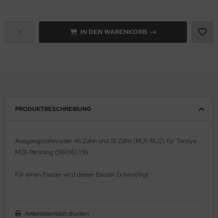
e Field Model 1:35
rson Modelsport
IN DEN WARENKORB
bre Model - 1:35
assy Hobby
ar Art / Glow 2B 1:35
MK
nstige Hersteller
eatex
kom 1:35
s Werk
PRODUKTBESCHREIBUNG
miya 1:35
luxe Materials
Ausgangszahnräder 46 Zahn und 18 Zahn (MJ1-MJ2) für Tamiya
under Model 1:35
ODELKITS
M26 Pershing (56016) 1:16
umpeter 1:35
agon Models
Für einen Panzer wird dieser Beutel 2x benötigt.
ezda 1:35
uard
behör Maßstab 1:35
ergreen Scale Models
Artikeldatenblatt drucken