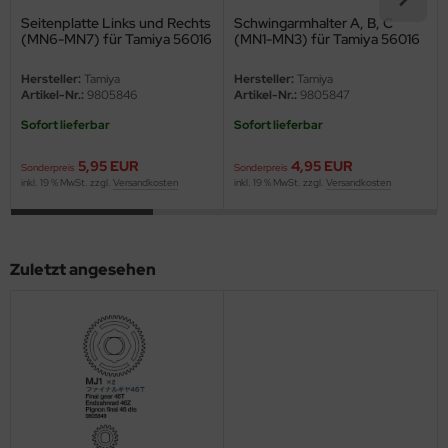
eat Wall Hobby
Seitenplatte Links und Rechts
Schwingarmhalter A, B, C
(MN6-MN7) für Tamiya 56016
(MN1-MN3) für Tamiya 56016
segawa
Hersteller:
Tamiya
Hersteller:
Tamiya
ller
Artikel-Nr.:
9805846
Artikel-Nr.:
9805847
Sofort lieferbar
Sofort lieferbar
 Models
5,95 EUR
4,95 EUR
Sonderpreis
Sonderpreis
bby 2000
inkl. 19 % MwSt. zzgl.
Versandkosten
inkl. 19 % MwSt. zzgl.
Versandkosten
bby Boss
bby Craft
Zuletzt angesehen
mbrol
LOVE KIT
G Models
M