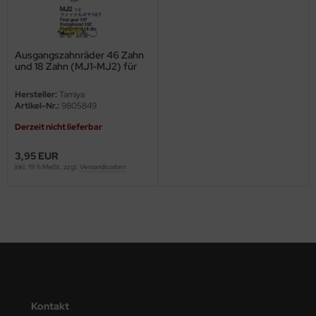
ini Model
leri
Ausgangszahnräder 46 Zahn
und 18 Zahn (MJ1-MJ2) für
56016
ata
Hersteller:
Tamiya
Artikel-Nr.:
9805849
O Collections
Derzeit nicht lieferbar
NETIC
3,95 EUR
inkl. 19 % MwSt. zzgl.
Versandkosten
tty Hawk Model
tare
ick
gic Factory
ASTER
Kontakt