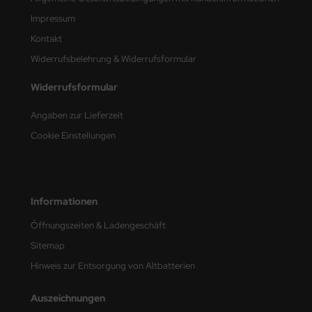
Impressum
nu-Beemax
Kontakt
nda-Hobby
Widerrufsbelehrung & Widerrufsformular
gasus Hobbies
Widerrufsformular
Angaben zur Lieferzeit
atz Nunu
Cookie Einstellungen
usmodel
ar Lights
Informationen
ntos Model
Öffnungszeiten & Ladengeschäft
vell
Sitemap
Hinweis zur Entsorgung von Altbatterien
ich.Models
den
Auszeichnungen