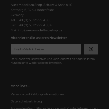
ster Box LTD
Axels Modellbau Shop, Schulze & Sohn oHG
Kottberg 6, 37194 Bodenfelde
ster Tools
Germany
Tel.: +49 (0) 5572 999 4 333
ng Model
Fax.:+49 (0) 5572 999 4 334
Mail: info@axels-modellbau-shop.de
liput
Abonnieren Sie unseren Newsletter
niArt
nicraft
Der Newsletter ist kostenlos und kann jederzeit hier oder in Ihrem
Kundenkonto wieder abbestellt werden.
rage Hobby
delcollect
Mehr über...
ebius Models
Versand- und Zahlungsinformationen
PC
Datenschutzerklärung
. Hobby / Gunze Sangyo
Allgemeine Geschäftsbedingungen mit Kundeninformationen