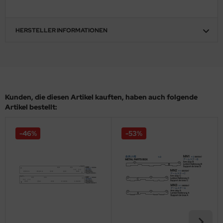
ler
HERSTELLER INFORMATIONEN
yhawk
rces of Valor / Waltersons
re Hobby
Kunden, die diesen Artikel kauften, haben auch folgende
eedom Model Kits
Artikel bestellt:
jimi
-46%
-53%
ahleri
sPatch Models
cko Models
ow2B