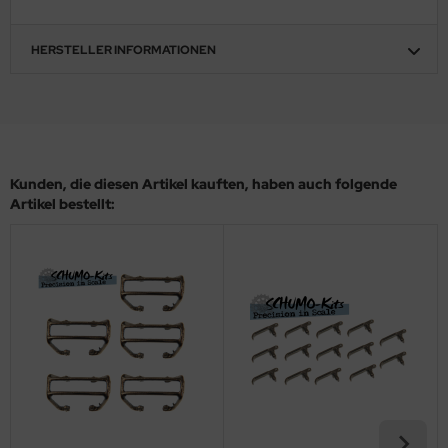
ler
HERSTELLER INFORMATIONEN
yhawk
rces of Valor / Waltersons
re Hobby
Kunden, die diesen Artikel kauften, haben auch folgende
eedom Model Kits
Artikel bestellt:
jimi
ahleri
sPatch Models
cko Models
ow2B