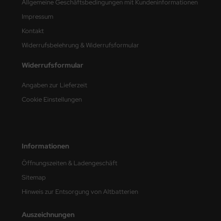
Allgemeine Geschäftsbedingungen mit Kundeninformationen
Impressum
nu-Beemax
Kontakt
nda-Hobby
Widerrufsbelehrung & Widerrufsformular
gasus Hobbies
Widerrufsformular
atz Nunu
Angaben zur Lieferzeit
Cookie Einstellungen
usmodel
ar Lights
Informationen
ntos Model
Öffnungszeiten & Ladengeschäft
vell
Sitemap
ich.Models
Hinweis zur Entsorgung von Altbatterien
den
Auszeichnungen