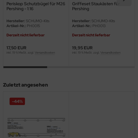
eat Wall Hobby
Periskop Schutzbügel für M26
Griffeset Staukästen für
Pershing - 1:16
Pershing
segawa
Hersteller:
SCHUMO-Kits
Hersteller:
SCHUMO-Kits
Artikel-Nr.:
PH0015
Artikel-Nr.:
PH0013
ller
Derzeit nicht lieferbar
Derzeit nicht lieferbar
 Models
17,50 EUR
19,95 EUR
inkl. 19 % MwSt. zzgl.
Versandkosten
inkl. 19 % MwSt. zzgl.
Versandkosten
bby 2000
bby Boss
bby Craft
Zuletzt angesehen
mbrol
-44%
LOVE KIT
G Models
M