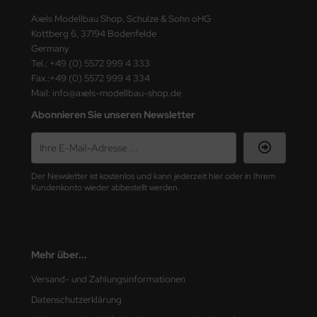
ster Box LTD
Axels Modellbau Shop, Schulze & Sohn oHG
Kottberg 6, 37194 Bodenfelde
ster Tools
Germany
Tel.: +49 (0) 5572 999 4 333
ng Model
Fax.:+49 (0) 5572 999 4 334
Mail: info@axels-modellbau-shop.de
liput
Abonnieren Sie unseren Newsletter
niArt
nicraft
Der Newsletter ist kostenlos und kann jederzeit hier oder in Ihrem
Kundenkonto wieder abbestellt werden.
rage Hobby
delcollect
ebius Models
Mehr über...
Versand- und Zahlungsinformationen
PC
Datenschutzerklärung
. Hobby / Gunze Sangyo