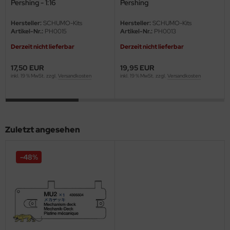
Pershing - 1:16
Pershing
eat Wall Hobby
Hersteller:
SCHUMO-Kits
Hersteller:
SCHUMO-Kits
segawa
Artikel-Nr.:
PH0015
Artikel-Nr.:
PH0013
Derzeit nicht lieferbar
Derzeit nicht lieferbar
ller
17,50 EUR
19,95 EUR
 Models
inkl. 19 % MwSt. zzgl.
Versandkosten
inkl. 19 % MwSt. zzgl.
Versandkosten
bby 2000
bby Boss
Zuletzt angesehen
bby Craft
-48%
mbrol
LOVE KIT
G Models
M