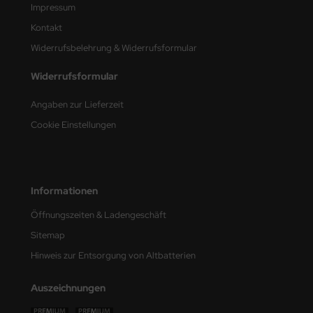
Impressum
nu-Beemax
Kontakt
Widerrufsbelehrung & Widerrufsformular
nda-Hobby
Widerrufsformular
gasus Hobbies
Angaben zur Lieferzeit
atz Nunu
Cookie Einstellungen
usmodel
ar Lights
Informationen
ntos Model
Öffnungszeiten & Ladengeschäft
Sitemap
vell
Hinweis zur Entsorgung von Altbatterien
ich.Models
Auszeichnungen
den