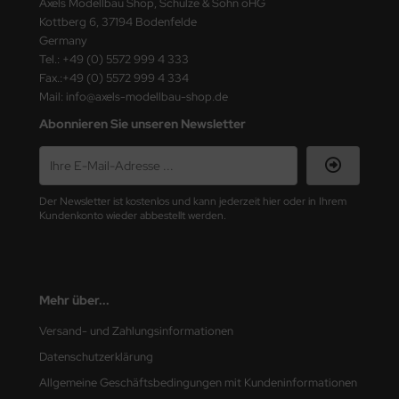
Axels Modellbau Shop, Schulze & Sohn oHG
ster Box LTD
Kottberg 6, 37194 Bodenfelde
Germany
ster Tools
Tel.: +49 (0) 5572 999 4 333
Fax.:+49 (0) 5572 999 4 334
ng Model
Mail: info@axels-modellbau-shop.de
Abonnieren Sie unseren Newsletter
liput
niArt
Der Newsletter ist kostenlos und kann jederzeit hier oder in Ihrem
nicraft
Kundenkonto wieder abbestellt werden.
rage Hobby
delcollect
Mehr über...
ebius Models
Versand- und Zahlungsinformationen
PC
Datenschutzerklärung
Allgemeine Geschäftsbedingungen mit Kundeninformationen
. Hobby / Gunze Sangyo