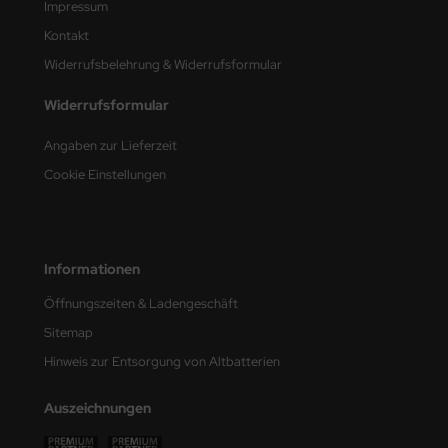
Impressum
Kontakt
nu-Beemax
Widerrufsbelehrung & Widerrufsformular
nda-Hobby
Widerrufsformular
gasus Hobbies
Angaben zur Lieferzeit
atz Nunu
Cookie Einstellungen
usmodel
ar Lights
Informationen
ntos Model
Öffnungszeiten & Ladengeschäft
Sitemap
vell
Hinweis zur Entsorgung von Altbatterien
ich.Models
Auszeichnungen
den