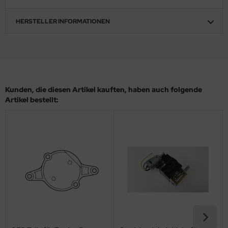
ler
HERSTELLER INFORMATIONEN
yhawk
rces of Valor / Waltersons
re Hobby
Kunden, die diesen Artikel kauften, haben auch folgende
Artikel bestellt:
eedom Model Kits
jimi
ahleri
sPatch Models
cko Models
ow2B