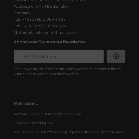
ster Box LTD
Kottberg 6, 37194 Bodenfelde
Germany
ster Tools
Tel.: +49 (0) 5572 999 4 333
Fax.:+49 (0) 5572 999 4 334
ng Model
Mail: info@axels-modellbau-shop.de
Abonnieren Sie unseren Newsletter
liput
niArt
Der Newsletter ist kostenlos und kann jederzeit hier oder in Ihrem
nicraft
Kundenkonto wieder abbestellt werden.
rage Hobby
delcollect
Mehr über...
ebius Models
Versand- und Zahlungsinformationen
Datenschutzerklärung
PC
Allgemeine Geschäftsbedingungen mit Kundeninformationen
. Hobby / Gunze Sangyo