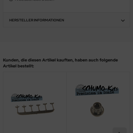
ler
yhawk
HERSTELLER INFORMATIONEN
rces of Valor / Waltersons
re Hobby
eedom Model Kits
Kunden, die diesen Artikel kauften, haben auch folgende
Artikel bestellt:
jimi
ahleri
sPatch Models
cko Models
ow2B