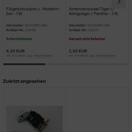
eat Wall Hobby
Flügelschrauben / -Muttern-
Antennensockel Tiger I /
Set - 1:16
Königstiger / Panther - 1:16
segawa
Hersteller:
SCHUMO-Kits
Hersteller:
SCHUMO-Kits
ller
Artikel-Nr.:
ZUH18
Artikel-Nr.:
ZUH21
Sofort lieferbar
Derzeit nicht lieferbar
 Models
6,50 EUR
2,50 EUR
bby 2000
inkl. 19 % MwSt. zzgl.
Versandkosten
inkl. 19 % MwSt. zzgl.
Versandkosten
bby Boss
bby Craft
Zuletzt angesehen
mbrol
LOVE KIT
G Models
M