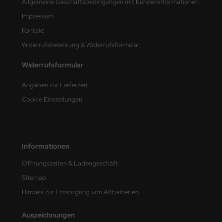
Allgemeine Geschäftsbedingungen mit Kundeninformationen
Impressum
nu-Beemax
Kontakt
nda-Hobby
Widerrufsbelehrung & Widerrufsformular
gasus Hobbies
Widerrufsformular
atz Nunu
Angaben zur Lieferzeit
Cookie Einstellungen
usmodel
ar Lights
Informationen
ntos Model
Öffnungszeiten & Ladengeschäft
vell
Sitemap
ich.Models
Hinweis zur Entsorgung von Altbatterien
den
Auszeichnungen