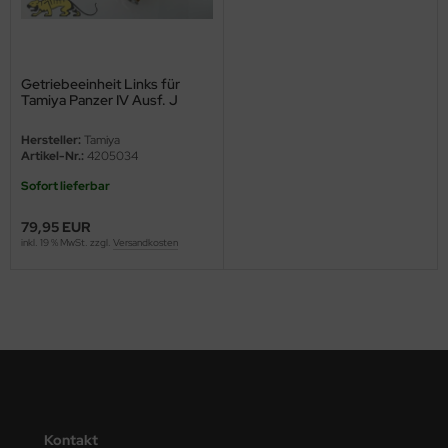
ini Model
leri
Getriebeeinheit Links für
Tamiya Panzer IV Ausf. J
(56026) 1:16
ata
Hersteller:
Tamiya
Artikel-Nr.:
4205034
O Collections
Sofort lieferbar
NETIC
79,95 EUR
inkl. 19 % MwSt. zzgl.
Versandkosten
tty Hawk Model
tare
ick
gic Factory
ASTER
Kontakt