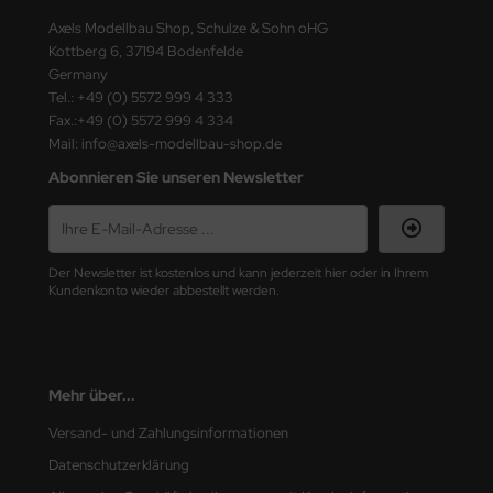
ster Box LTD
Axels Modellbau Shop, Schulze & Sohn oHG
Kottberg 6, 37194 Bodenfelde
ster Tools
Germany
Tel.: +49 (0) 5572 999 4 333
ng Model
Fax.:+49 (0) 5572 999 4 334
Mail: info@axels-modellbau-shop.de
liput
Abonnieren Sie unseren Newsletter
niArt
nicraft
Der Newsletter ist kostenlos und kann jederzeit hier oder in Ihrem
Kundenkonto wieder abbestellt werden.
rage Hobby
delcollect
ebius Models
Mehr über...
Versand- und Zahlungsinformationen
PC
Datenschutzerklärung
. Hobby / Gunze Sangyo