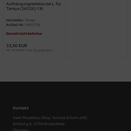
Aufhängungsteilebeutel L für
Tamiya (56026) 1:16
ini Model
Hersteller:
Tamiya
leri
Artikel-Nr.:
9400758
Derzeit nicht lieferbar
ata
33,50 EUR
O Collections
inkl. 19 % MwSt. zzgl.
Versandkosten
NETIC
tty Hawk Model
tare
ick
Kontakt
gic Factory
Axels Modellbau Shop, Schulze & Sohn oHG
ASTER
Kottberg 6, 37194 Bodenfelde
Germany