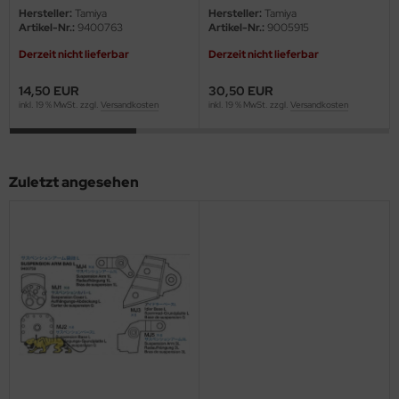
eat Wall Hobby
Hersteller:
Tamiya
Hersteller:
Tamiya
Artikel-Nr.:
9400763
Artikel-Nr.:
9005915
segawa
Derzeit nicht lieferbar
Derzeit nicht lieferbar
ller
14,50 EUR
30,50 EUR
inkl. 19 % MwSt. zzgl.
Versandkosten
inkl. 19 % MwSt. zzgl.
Versandkosten
 Models
bby 2000
Zuletzt angesehen
bby Boss
bby Craft
mbrol
LOVE KIT
G Models
M