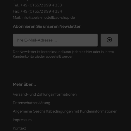
ster Box LTD
Tel.: +49 (0) 5572 999 4 333
Fax.:+49 (0) 5572 999 4 334
ster Tools
Mail: info@axels-modellbau-shop.de
Abonnieren Sie unseren Newsletter
ng Model
liput
Der Newsletter ist kostenlos und kann jederzeit hier oder in Ihrem
niArt
Kundenkonto wieder abbestellt werden.
nicraft
rage Hobby
Mehr über...
delcollect
Versand- und Zahlungsinformationen
Datenschutzerklärung
ebius Models
Allgemeine Geschäftsbedingungen mit Kundeninformationen
PC
Impressum
Kontakt
. Hobby / Gunze Sangyo