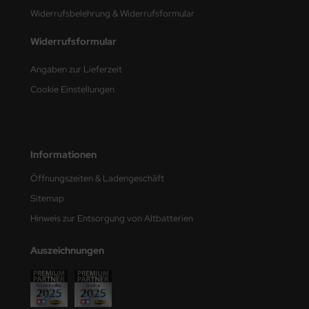
Widerrufsbelehrung & Widerrufsformular
nu-Beemax
Widerrufsformular
nda-Hobby
Angaben zur Lieferzeit
gasus Hobbies
Cookie Einstellungen
atz Nunu
usmodel
Informationen
ar Lights
Öffnungszeiten & Ladengeschäft
Sitemap
ntos Model
Hinweis zur Entsorgung von Altbatterien
vell
Auszeichnungen
ich.Models
den