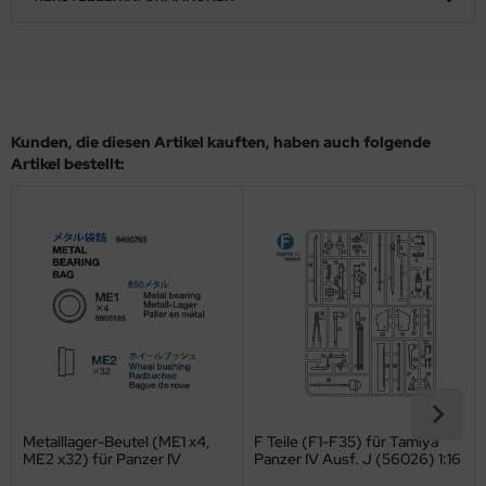
ler
yhawk
rces of Valor / Waltersons
Kunden, die diesen Artikel kauften, haben auch folgende
Artikel bestellt:
re Hobby
eedom Model Kits
jimi
ahleri
sPatch Models
cko Models
Metalllager-Beutel (ME1 x4,
F Teile (F1-F35) für Tamiya
ow2B
ME2 x32) für Panzer IV
Panzer IV Ausf. J (56026) 1:16
(56026) 1:16