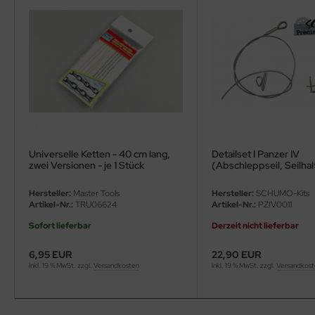
ler
yhawk
rces of Valor / Waltersons
re Hobby
eedom Model Kits
Universelle Ketten - 40 cm lang,
Detailset I Panzer IV
zwei Versionen - je 1 Stück
(Abschleppseil, Seilhal
jimi
Heckdetails)
Hersteller:
Master Tools
Hersteller:
SCHUMO-Kits
ahleri
Artikel-Nr.:
TRU06624
Artikel-Nr.:
PZIV0011
Sofort lieferbar
Derzeit nicht lieferbar
sPatch Models
6,95 EUR
22,90 EUR
cko Models
inkl. 19 % MwSt. zzgl.
Versandkosten
inkl. 19 % MwSt. zzgl.
Versandkos
ow2B