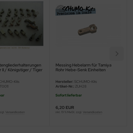
tengliederhalterungen
Messing Hebelarm für Tamiya
 II / Königstiger / Tiger
Rohr Hebe-Senk Einheiten
6
CHUMO-Kits
Hersteller:
SCHUMO-Kits
T0011
Artikel-Nr.:
ZUH28
bar
Sofort lieferbar
6,20 EUR
zzgl.
Versandkosten
inkl. 19 % MwSt. zzgl.
Versandkosten