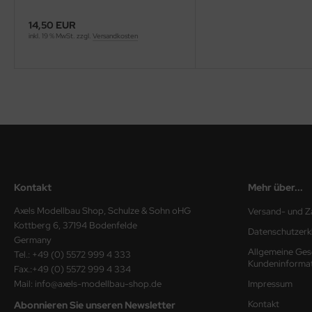
ini Model
14,50 EUR
inkl. 19 % MwSt. zzgl.
Versandkosten
leri
ata
O Collections
NETIC
tty Hawk Model
Kontakt
Mehr über...
tare
Axels Modellbau Shop, Schulze & Sohn oHG
Versand- und Z
Kottberg 6, 37194 Bodenfelde
ick
Datenschutzerk
Germany
Allgemeine Ges
Tel.: +49 (0) 5572 999 4 333
gic Factory
Kundeninforma
Fax.:+49 (0) 5572 999 4 334
Mail: info@axels-modellbau-shop.de
Impressum
ASTER
Kontakt
Abonnieren Sie unseren Newsletter