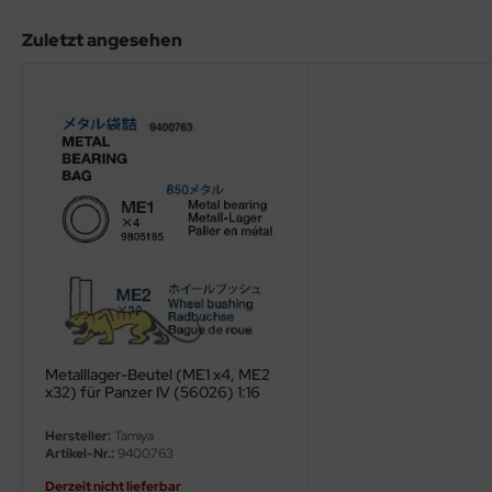
eat Wall Hobby
Zuletzt angesehen
segawa
ller
 Models
bby 2000
bby Boss
bby Craft
mbrol
Metalllager-Beutel (ME1 x4, ME2
LOVE KIT
x32) für Panzer IV (56026) 1:16
G Models
Hersteller:
Tamiya
Artikel-Nr.:
9400763
M
Derzeit nicht lieferbar