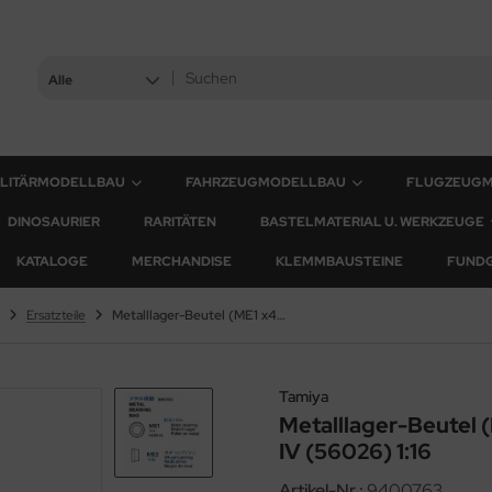
Alle
ILITÄRMODELLBAU
FAHRZEUGMODELLBAU
FLUGZEUG
DINOSAURIER
RARITÄTEN
BASTELMATERIAL U. WERKZEUGE
KATALOGE
MERCHANDISE
KLEMMBAUSTEINE
FUND
Ersatzteile
Metalllager-Beutel (ME1 x4, ME2 x32) für Panzer IV (56026) 1:16
Tamiya
Metalllager-Beutel 
IV (56026) 1:16
Artikel-Nr.:
9400763