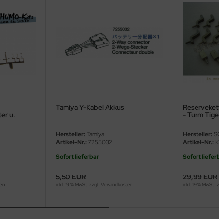
Tamiya Y-Kabel Akkus
Reserveket
ter u.
- Turm Tiger
Ausf. B - 1:1
Hersteller:
Tamiya
Hersteller:
S
Artikel-Nr.:
7255032
Artikel-Nr.:
K
Sofort lieferbar
Sofort liefer
5,50 EUR
29,99 EUR
ten
inkl. 19 % MwSt. zzgl.
Versandkosten
inkl. 19 % MwSt. 