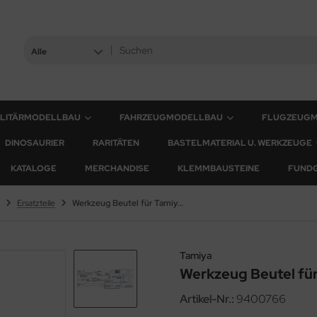
Alle
ILITÄRMODELLBAU
FAHRZEUGMODELLBAU
FLUGZEUG
DINOSAURIER
RARITÄTEN
BASTELMATERIAL U. WERKZEUGE
KATALOGE
MERCHANDISE
KLEMMBAUSTEINE
FUND
Ersatzteile
Werkzeug Beutel für Tamiya (56026) 1:16
Tamiya
Werkzeug Beutel für
Artikel-Nr.:
9400766