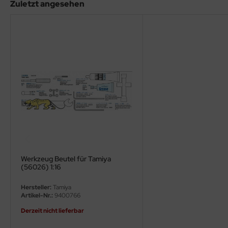
eat Wall Hobby
Zuletzt angesehen
segawa
ller
 Models
bby 2000
bby Boss
bby Craft
mbrol
Werkzeug Beutel für Tamiya
(56026) 1:16
LOVE KIT
Hersteller:
Tamiya
Artikel-Nr.:
9400766
G Models
Derzeit nicht lieferbar
M