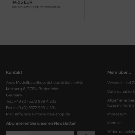
14,95 EUR
inkl. 19 % MwSt. zzgl.
Versandkosten
ini Model
leri
ata
O Collections
NETIC
Kontakt
Mehr über...
tty Hawk Model
Axels Modellbau Shop, Schulze & Sohn oHG
Versand- und Z
tare
Kottberg 6, 37194 Bodenfelde
Datenschutzerk
Germany
ick
Allgemeine Ges
Tel.: +49 (0) 5572 999 4 333
Kundeninforma
Fax.:+49 (0) 5572 999 4 334
gic Factory
Mail: info@axels-modellbau-shop.de
Impressum
Kontakt
Abonnieren Sie unseren Newsletter
ASTER
Widerrufsbeleh