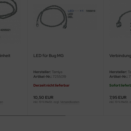
nheit
LED für Bug MG
Verbindun
Hersteller:
Tamiya
Hersteller:
Ta
Artikel-Nr.:
7255019
Artikel-Nr.:
7
Derzeit nicht lieferbar
Sofort liefer
10,50 EUR
7,95 EUR
ten
inkl. 19 % MwSt. zzgl.
Versandkosten
inkl. 19 % MwSt. 