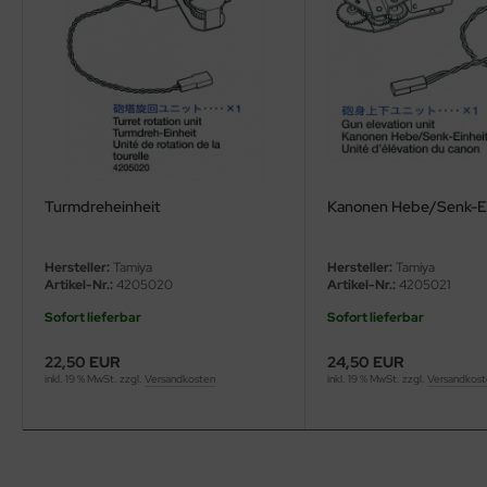
ler
yhawk
rces of Valor / Waltersons
re Hobby
Turmdreheinheit
Kanonen Hebe/Senk-Ei
eedom Model Kits
jimi
Hersteller:
Tamiya
Hersteller:
Tamiya
Artikel-Nr.:
4205020
Artikel-Nr.:
4205021
ahleri
Sofort lieferbar
Sofort lieferbar
sPatch Models
22,50 EUR
24,50 EUR
inkl. 19 % MwSt. zzgl.
Versandkosten
inkl. 19 % MwSt. zzgl.
Versandkos
cko Models
ow2B