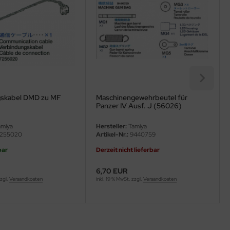
gskabel DMD zu MF
Maschinengewehrbeutel für
Panzer IV Ausf. J (56026)
miya
Hersteller:
Tamiya
255020
Artikel-Nr.:
9440759
bar
Derzeit nicht lieferbar
6,70 EUR
zzgl.
Versandkosten
inkl. 19 % MwSt. zzgl.
Versandkosten