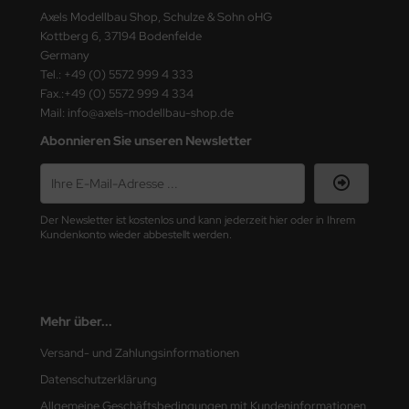
ster Box LTD
Axels Modellbau Shop, Schulze & Sohn oHG
Kottberg 6, 37194 Bodenfelde
ster Tools
Germany
Tel.: +49 (0) 5572 999 4 333
ng Model
Fax.:+49 (0) 5572 999 4 334
Mail: info@axels-modellbau-shop.de
liput
Abonnieren Sie unseren Newsletter
niArt
nicraft
Der Newsletter ist kostenlos und kann jederzeit hier oder in Ihrem
Kundenkonto wieder abbestellt werden.
rage Hobby
delcollect
Mehr über...
ebius Models
Versand- und Zahlungsinformationen
PC
Datenschutzerklärung
. Hobby / Gunze Sangyo
Allgemeine Geschäftsbedingungen mit Kundeninformationen