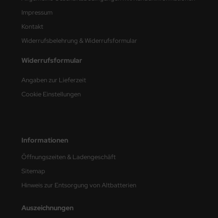
Impressum
nu-Beemax
Kontakt
nda-Hobby
Widerrufsbelehrung & Widerrufsformular
Widerrufsformular
gasus Hobbies
Angaben zur Lieferzeit
atz Nunu
Cookie Einstellungen
usmodel
ar Lights
Informationen
ntos Model
Öffnungszeiten & Ladengeschäft
vell
Sitemap
Hinweis zur Entsorgung von Altbatterien
ich.Models
den
Auszeichnungen