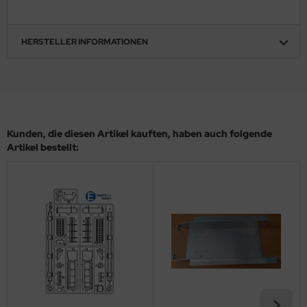
ler
HERSTELLER INFORMATIONEN
yhawk
rces of Valor / Waltersons
re Hobby
Kunden, die diesen Artikel kauften, haben auch folgende
eedom Model Kits
Artikel bestellt:
jimi
ahleri
sPatch Models
cko Models
ow2B