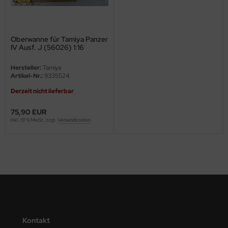
ini Model
leri
Oberwanne für Tamiya Panzer
IV Ausf. J (56026) 1:16
ata
Hersteller:
Tamiya
Artikel-Nr.:
9335524
O Collections
Derzeit nicht lieferbar
NETIC
75,90 EUR
inkl. 19 % MwSt. zzgl.
Versandkosten
tty Hawk Model
tare
ick
gic Factory
ASTER
Kontakt