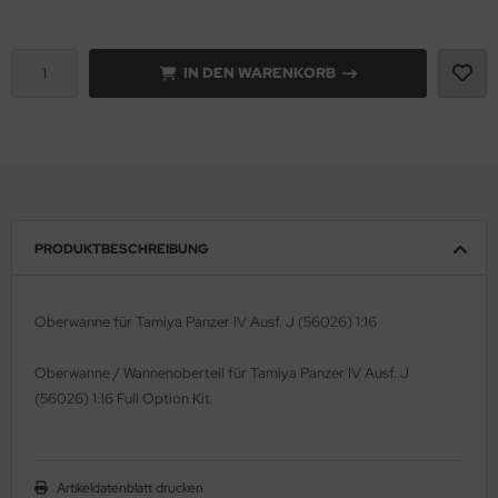
e Field Model 1:35
rson Modelsport
IN DEN WARENKORB
bre Model - 1:35
assy Hobby
ar Art / Glow 2B 1:35
MK
nstige Hersteller
eatex
kom 1:35
s Werk
PRODUKTBESCHREIBUNG
miya 1:35
luxe Materials
Oberwanne für Tamiya Panzer IV Ausf. J (56026) 1:16
under Model 1:35
ODELKITS
Oberwanne / Wannenoberteil für Tamiya Panzer IV Ausf. J
umpeter 1:35
agon Models
(56026) 1:16 Full Option Kit
ezda 1:35
uard
behör Maßstab 1:35
ergreen Scale Models
Artikeldatenblatt drucken