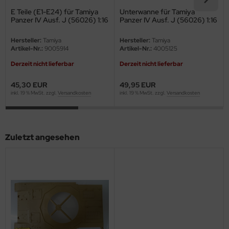
eat Wall Hobby
E Teile (E1-E24) für Tamiya
Unterwanne für Tamiya
Panzer IV Ausf. J (56026) 1:16
Panzer IV Ausf. J (56026) 1:16
segawa
Hersteller:
Tamiya
Hersteller:
Tamiya
ller
Artikel-Nr.:
9005914
Artikel-Nr.:
4005125
Derzeit nicht lieferbar
Derzeit nicht lieferbar
 Models
45,30 EUR
49,95 EUR
bby 2000
inkl. 19 % MwSt. zzgl.
Versandkosten
inkl. 19 % MwSt. zzgl.
Versandkosten
bby Boss
bby Craft
Zuletzt angesehen
mbrol
LOVE KIT
G Models
M