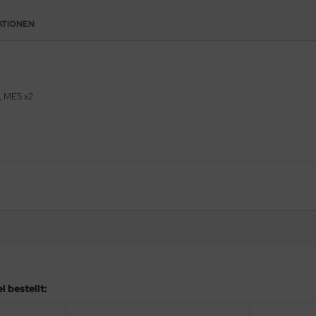
ATIONEN
, ME5 x2
 bestellt: