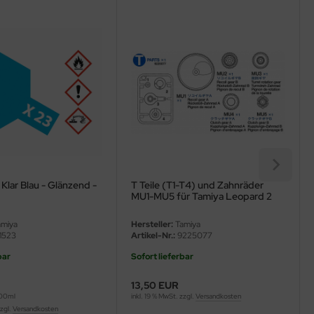
Klar Blau - Glänzend -
T Teile (T1-T4) und Zahnräder
MU1-MU5 für Tamiya Leopard 2
Serie 56019 / 56020 / 56046 /
56047 - 1:16
miya
Hersteller:
Tamiya
1523
Artikel-Nr.:
9225077
bar
Sofort lieferbar
13,50 EUR
100ml
inkl. 19 % MwSt. zzgl.
Versandkosten
zzgl.
Versandkosten