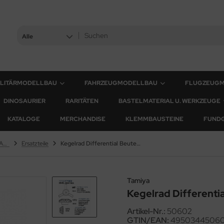
Alle
ILITÄRMODELLBAU
FAHRZEUGMODELLBAU
FLUGZEUG
DINOSAURIER
RARITÄTEN
BASTELMATERIAL U. WERKZEUGE
KATALOGE
MERCHANDISE
KLEMMBAUSTEINE
FUND
Leopard 2A6 & Leopard 2A7V
Ersatzteile
Kegelrad Differential Beutel Set
Tamiya
Kegelrad Differentia
Artikel-Nr.:
50602
GTIN/EAN:
4950344506