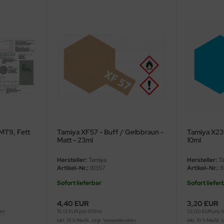
MT9, Fett
Tamiya XF57 - Buff / Gelbbraun -
Tamiya X23 
Matt - 23ml
10ml
Hersteller:
Tamiya
Hersteller:
Ta
Artikel-Nr.:
81357
Artikel-Nr.:
8
Sofort lieferbar
Sofort liefer
4,40 EUR
3,20 EUR
ten
19,13 EUR pro 100ml
32,00 EUR pro 
inkl. 19 % MwSt. zzgl.
Versandkosten
inkl. 19 % MwSt. 