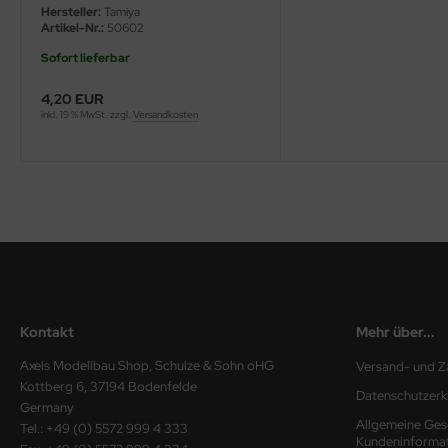
Hersteller:
Tamiya
Artikel-Nr.:
50602
ini Model
Sofort lieferbar
leri
4,20 EUR
inkl. 19 % MwSt. zzgl.
Versandkosten
ata
O Collections
NETIC
tty Hawk Model
tare
Kontakt
Mehr über...
ick
Axels Modellbau Shop, Schulze & Sohn oHG
Versand- und Z
gic Factory
Kottberg 6, 37194 Bodenfelde
Datenschutzerk
Germany
ASTER
Allgemeine Ges
Tel.: +49 (0) 5572 999 4 333
Kundeninforma