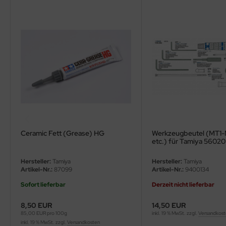
ler
yhawk
rces of Valor / Waltersons
re Hobby
eedom Model Kits
jimi
Ceramic Fett (Grease) HG
Werkzeugbeutel (MT1-
etc.) für Tamiya 56020
ahleri
Hersteller:
Tamiya
Hersteller:
Tamiya
sPatch Models
Artikel-Nr.:
87099
Artikel-Nr.:
9400134
Sofort lieferbar
Derzeit nicht lieferbar
cko Models
8,50 EUR
14,50 EUR
ow2B
85,00 EUR pro 100g
inkl. 19 % MwSt. zzgl.
Versandkos
inkl. 19 % MwSt. zzgl.
Versandkosten