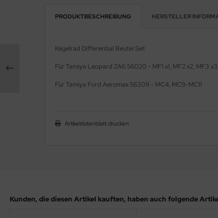
PRODUKTBESCHREIBUNG
HERSTELLER INFORM
e Field Model 1:35
rson Modelsport
bre Model - 1:35
assy Hobby
Kegelrad Differential Beutel Set
ar Art / Glow 2B 1:35
MK
Für Tamiya Leopard 2A6 56020 - MF1 x1, MF2 x2, MF3 x3
nstige Hersteller
eatex
Für Tamiya Ford Aeromax 56309 - MC4, MC9-MC11
kom 1:35
s Werk
miya 1:35
Artikeldatenblatt drucken
luxe Materials
under Model 1:35
ODELKITS
umpeter 1:35
agon Models
ezda 1:35
uard
Kunden, die diesen Artikel kauften, haben auch folgende Artikel
behör Maßstab 1:35
ergreen Scale Models