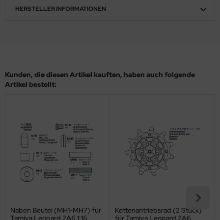
HERSTELLER INFORMATIONEN
ler
yhawk
rces of Valor / Waltersons
Kunden, die diesen Artikel kauften, haben auch folgende
re Hobby
Artikel bestellt:
eedom Model Kits
jimi
ahleri
sPatch Models
cko Models
ow2B
Naben Beutel (MH1-MH7) für
Kettenantriebsrad (2 Stück)
Tamiya Leopard 2A6 1:16
für Tamiya Leopard 2A6