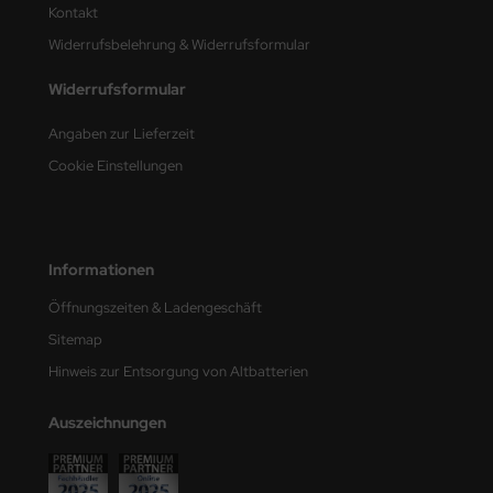
Kontakt
nu-Beemax
Widerrufsbelehrung & Widerrufsformular
Widerrufsformular
nda-Hobby
Angaben zur Lieferzeit
gasus Hobbies
Cookie Einstellungen
atz Nunu
usmodel
Informationen
ar Lights
Öffnungszeiten & Ladengeschäft
ntos Model
Sitemap
Hinweis zur Entsorgung von Altbatterien
vell
ich.Models
Auszeichnungen
den