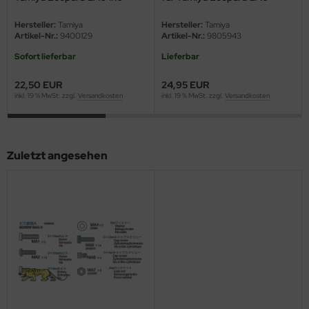
eat Wall Hobby
56019 / 56020 - 1:16
Hersteller:
Tamiya
Hersteller:
Tamiya
segawa
Artikel-Nr.:
9400129
Artikel-Nr.:
9805943
Sofort lieferbar
Lieferbar
ller
22,50 EUR
24,95 EUR
 Models
inkl. 19 % MwSt. zzgl.
Versandkosten
inkl. 19 % MwSt. zzgl.
Versandkosten
bby 2000
bby Boss
Zuletzt angesehen
bby Craft
mbrol
LOVE KIT
G Models
M