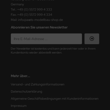
ster Box LTD
Germany
Tel.: +49 (0) 5572 999 4 333
ster Tools
Fax.:+49 (0) 5572 999 4 334
Mail: info@axels-modellbau-shop.de
ng Model
Abonnieren Sie unseren Newsletter
liput
niArt
Der Newsletter ist kostenlos und kann jederzeit hier oder in Ihrem
Kundenkonto wieder abbestellt werden.
nicraft
rage Hobby
Mehr über...
delcollect
Versand- und Zahlungsinformationen
ebius Models
Datenschutzerklärung
PC
Allgemeine Geschäftsbedingungen mit Kundeninformationen
Impressum
. Hobby / Gunze Sangyo