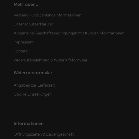
Mehr über...
nu-Beemax
Versand- und Zahlungsinformationen
Datenschutzerklärung
nda-Hobby
Allgemeine Geschäftsbedingungen mit Kundeninformationen
gasus Hobbies
Impressum
Kontakt
atz Nunu
Widerrufsbelehrung & Widerrufsformular
usmodel
Widerrufsformular
ar Lights
Angaben zur Lieferzeit
ntos Model
Cookie Einstellungen
vell
ich.Models
Informationen
den
Öffnungszeiten & Ladengeschäft