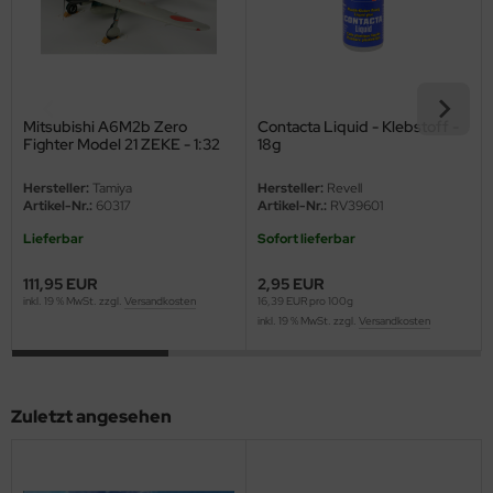
eat Wall Hobby
segawa
ller
Mitsubishi A6M2b Zero
Contacta Liquid - Klebstoff -
Fighter Model 21 ZEKE - 1:32
18g
 Models
Hersteller:
Tamiya
Hersteller:
Revell
bby 2000
Artikel-Nr.:
60317
Artikel-Nr.:
RV39601
Lieferbar
Sofort lieferbar
bby Boss
111,95 EUR
2,95 EUR
bby Craft
inkl. 19 % MwSt. zzgl.
Versandkosten
16,39 EUR pro 100g
inkl. 19 % MwSt. zzgl.
Versandkosten
mbrol
LOVE KIT
Zuletzt angesehen
G Models
M