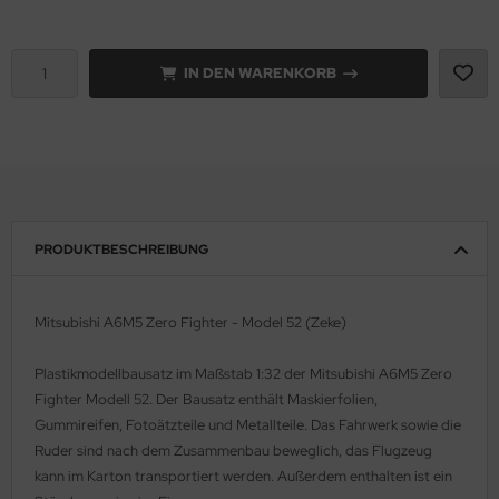
e Field Model 1:35
rson Modelsport
IN DEN WARENKORB
bre Model - 1:35
assy Hobby
ar Art / Glow 2B 1:35
MK
nstige Hersteller
eatex
kom 1:35
s Werk
PRODUKTBESCHREIBUNG
miya 1:35
luxe Materials
Mitsubishi A6M5 Zero Fighter - Model 52 (Zeke)
under Model 1:35
ODELKITS
Plastikmodellbausatz im Maßstab 1:32 der Mitsubishi A6M5 Zero
umpeter 1:35
agon Models
Fighter Modell 52. Der Bausatz enthält Maskierfolien,
Gummireifen, Fotoätzteile und Metallteile. Das Fahrwerk sowie die
ezda 1:35
uard
Ruder sind nach dem Zusammenbau beweglich, das Flugzeug
behör Maßstab 1:35
kann im Karton transportiert werden. Außerdem enthalten ist ein
ergreen Scale Models