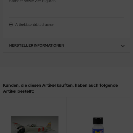
Ständer sowie vier Figuren.
ler
yhawk
Artikeldatenblatt drucken
rces of Valor / Waltersons
re Hobby
HERSTELLER INFORMATIONEN
eedom Model Kits
jimi
ahleri
Kunden, die diesen Artikel kauften, haben auch folgende
Artikel bestellt:
sPatch Models
cko Models
ow2B