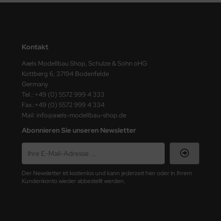
ster Box LTD
ster Tools
Kontakt
ng Model
Axels Modellbau Shop, Schulze & Sohn oHG
liput
Kottberg 6, 37194 Bodenfelde
Germany
niArt
Tel.: +49 (0) 5572 999 4 333
Fax.:+49 (0) 5572 999 4 334
nicraft
Mail: info@axels-modellbau-shop.de
Abonnieren Sie unseren Newsletter
rage Hobby
delcollect
Der Newsletter ist kostenlos und kann jederzeit hier oder in Ihrem
ebius Models
Kundenkonto wieder abbestellt werden.
PC
. Hobby / Gunze Sangyo