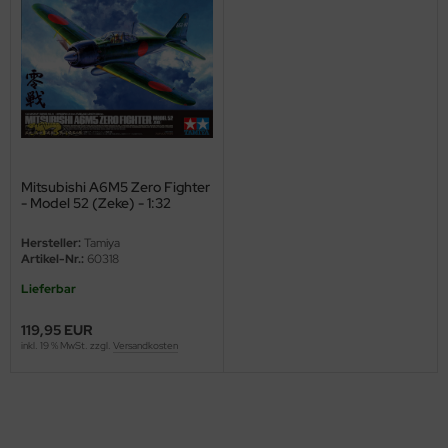
ini Model
leri
ata
O Collections
Mitsubishi A6M5 Zero Fighter
- Model 52 (Zeke) - 1:32
NETIC
Hersteller:
Tamiya
tty Hawk Model
Artikel-Nr.:
60318
tare
Lieferbar
119,95 EUR
ick
inkl. 19 % MwSt. zzgl.
Versandkosten
gic Factory
ASTER