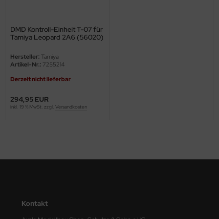
ini Model
DMD Kontroll-Einheit T-07 für
leri
Tamiya Leopard 2A6 (56020)
1:16
Hersteller:
Tamiya
ata
Artikel-Nr.:
7255214
O Collections
Derzeit nicht lieferbar
294,95 EUR
NETIC
inkl. 19 % MwSt. zzgl.
Versandkosten
tty Hawk Model
tare
ick
gic Factory
Kontakt
ASTER