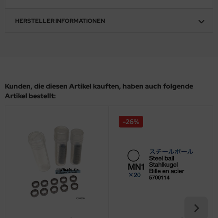
ler
HERSTELLER INFORMATIONEN
yhawk
rces of Valor / Waltersons
re Hobby
Kunden, die diesen Artikel kauften, haben auch folgende
eedom Model Kits
Artikel bestellt:
jimi
-26%
ahleri
sPatch Models
cko Models
ow2B