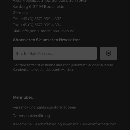
Axels Modellbau Shop, Schulze & Sohn oHG
ster Box LTD
Kottberg 6, 37194 Bodenfelde
Germany
ster Tools
Tel.: +49 (0) 5572 999 4 333
Fax.:+49 (0) 5572 999 4 334
ng Model
Mail: info@axels-modellbau-shop.de
Abonnieren Sie unseren Newsletter
liput
niArt
Der Newsletter ist kostenlos und kann jederzeit hier oder in Ihrem
nicraft
Kundenkonto wieder abbestellt werden.
rage Hobby
delcollect
Mehr über...
ebius Models
Versand- und Zahlungsinformationen
Datenschutzerklärung
PC
Allgemeine Geschäftsbedingungen mit Kundeninformationen
. Hobby / Gunze Sangyo