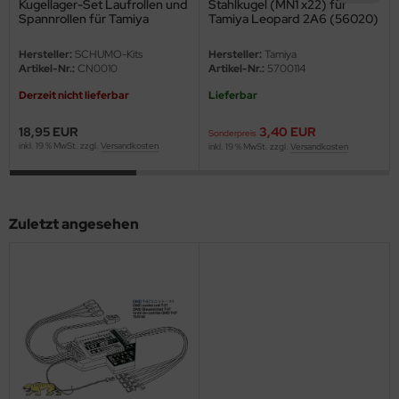
Kugellager-Set Laufrollen und
Stahlkugel (MN1 x22) für
eat Wall Hobby
Spannrollen für Tamiya
Tamiya Leopard 2A6 (56020)
Centurion Mk. III - 56045
1:16
segawa
Hersteller:
SCHUMO-Kits
Hersteller:
Tamiya
Artikel-Nr.:
CN0010
Artikel-Nr.:
5700114
ller
Derzeit nicht lieferbar
Lieferbar
 Models
18,95 EUR
3,40 EUR
Sonderpreis
inkl. 19 % MwSt. zzgl.
Versandkosten
inkl. 19 % MwSt. zzgl.
Versandkosten
bby 2000
bby Boss
Zuletzt angesehen
bby Craft
mbrol
LOVE KIT
G Models
M