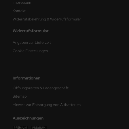
Impressum
Kontakt
nu-Beemax
Widerrufsbelehrung & Widerrufsformular
nda-Hobby
Widerrufsformular
gasus Hobbies
Angaben zur Lieferzeit
atz Nunu
Cookie Einstellungen
usmodel
ar Lights
Informationen
ntos Model
Öffnungszeiten & Ladengeschäft
Sitemap
vell
Hinweis zur Entsorgung von Altbatterien
ich.Models
Auszeichnungen
den