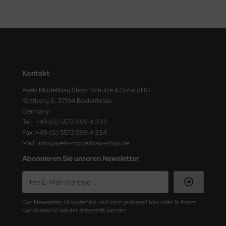
ster Box LTD
ster Tools
ng Model
liput
Kontakt
Axels Modellbau Shop, Schulze & Sohn oHG
niArt
Kottberg 6, 37194 Bodenfelde
Germany
nicraft
Tel.: +49 (0) 5572 999 4 333
Fax.:+49 (0) 5572 999 4 334
rage Hobby
Mail: info@axels-modellbau-shop.de
Abonnieren Sie unseren Newsletter
delcollect
ebius Models
PC
Der Newsletter ist kostenlos und kann jederzeit hier oder in Ihrem
Kundenkonto wieder abbestellt werden.
. Hobby / Gunze Sangyo