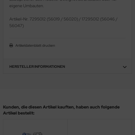
eigene Umbauten.
ler
Artikel-Nr. 7295012 (56019 / 56020) / 17295012 (56046 /
yhawk
56047)
rces of Valor / Waltersons
Artikeldatenblatt drucken
re Hobby
eedom Model Kits
HERSTELLER INFORMATIONEN
jimi
ahleri
sPatch Models
Kunden, die diesen Artikel kauften, haben auch folgende
cko Models
Artikel bestellt:
ow2B