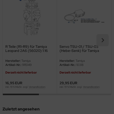
eat Wall Hobby
segawa
ller
 Models
bby 2000
R Teile (R1-R9) für Tamiya
Servo TSU-01 / TSU-03
Leopard 2A6 (56020) 1:16
(Hebe-Senk) für Tamiya
Leopard 2A6 56019 / 56020
bby Boss
und Leopard 2A7V 56046 /
Hersteller:
Tamiya
Hersteller:
Tamiya
56047 - 1:16
Artikel-Nr.:
9115149
Artikel-Nr.:
10318
bby Craft
Derzeit nicht lieferbar
Derzeit nicht lieferbar
mbrol
16,95 EUR
29,95 EUR
inkl. 19 % MwSt. zzgl.
Versandkosten
inkl. 19 % MwSt. zzgl.
Versandkosten
LOVE KIT
G Models
Zuletzt angesehen
M