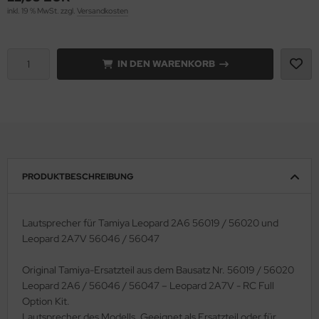
inkl. 19 % MwSt. zzgl.
Versandkosten
e Field Model 1:35
rson Modelsport
bre Model - 1:35
assy Hobby
IN DEN WARENKORB
ar Art / Glow 2B 1:35
MK
nstige Hersteller
eatex
kom 1:35
s Werk
PRODUKTBESCHREIBUNG
miya 1:35
luxe Materials
under Model 1:35
ODELKITS
Lautsprecher für Tamiya Leopard 2A6 56019 / 56020 und
Leopard 2A7V 56046 / 56047
umpeter 1:35
agon Models
Original Tamiya-Ersatzteil aus dem Bausatz Nr. 56019 / 56020
ezda 1:35
uard
Leopard 2A6 / 56046 / 56047 – Leopard 2A7V - RC Full
Option Kit.
behör Maßstab 1:35
ergreen Scale Models
Lautsprecher des Modells. Geeignet als Ersatzteil oder für