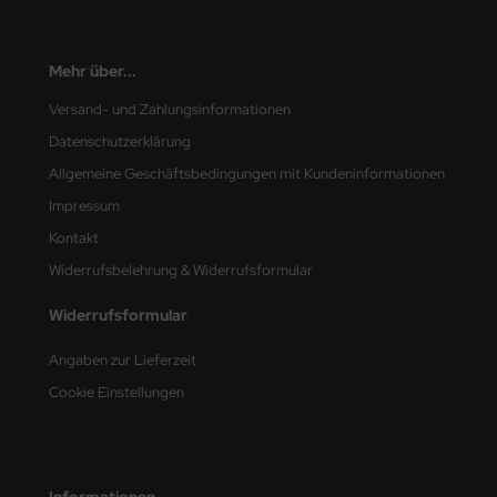
nu-Beemax
Mehr über...
nda-Hobby
Versand- und Zahlungsinformationen
gasus Hobbies
Datenschutzerklärung
Allgemeine Geschäftsbedingungen mit Kundeninformationen
atz Nunu
Impressum
usmodel
Kontakt
Widerrufsbelehrung & Widerrufsformular
ar Lights
Widerrufsformular
ntos Model
Angaben zur Lieferzeit
vell
Cookie Einstellungen
ich.Models
den
Informationen