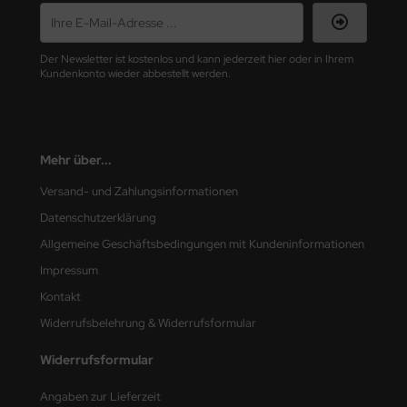
nu-Beemax
Der Newsletter ist kostenlos und kann jederzeit hier oder in Ihrem
nda-Hobby
Kundenkonto wieder abbestellt werden.
gasus Hobbies
atz Nunu
Mehr über...
usmodel
Versand- und Zahlungsinformationen
Datenschutzerklärung
ar Lights
Allgemeine Geschäftsbedingungen mit Kundeninformationen
ntos Model
Impressum
Kontakt
vell
Widerrufsbelehrung & Widerrufsformular
ich.Models
Widerrufsformular
den
Angaben zur Lieferzeit