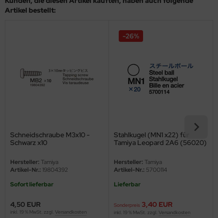
Kunden, die diesen Artikel kauften, haben auch folgende
eat Wall Hobby
Artikel bestellt:
segawa
-26%
ller
 Models
bby 2000
bby Boss
bby Craft
Schneidschraube M3x10 -
Stahlkugel (MN1 x22) für
Schwarz x10
Tamiya Leopard 2A6 (56020)
mbrol
1:16
Hersteller:
Tamiya
Hersteller:
Tamiya
Artikel-Nr.:
19804392
Artikel-Nr.:
5700114
LOVE KIT
Sofort lieferbar
Lieferbar
G Models
4,50 EUR
3,40 EUR
Sonderpreis
M
inkl. 19 % MwSt. zzgl.
Versandkosten
inkl. 19 % MwSt. zzgl.
Versandkosten