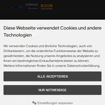
undermodel
ger Model
umpeter
Versandmöglichkeiten
Diese Webseite verwendet Cookies und andere
lejo
Technologien
spid Models
Wir verwenden Cookies und ähnliche Technologien, auch von
Social Media
ezda
Drittanbietern, um die ordentliche Funktionsweise der Website zu
gewährleisten, die Nutzung unseres Angebotes zu analysieren und
Ihnen ein bestmögliches Einkaufserlebnis bieten zu können.
Weitere Informationen finden Sie in unserer Datenschutzerklärung.
ALLE AKZEPTIEREN
*Gilt für Lieferungen innerhalb Deutschlands. Lieferzeiten für andere Länder und
Informationen zur Berechnung des Liefertermins siehe hier:
Angaben zur Lieferzeit.
NUR NOTWENDIGE
Alle Preise inkl. gesetzl. MwSt. zzgl.
Versandkosten
. Die durchgestrichenen Preise
entsprechen dem bisherigen Preis bei Axels Modellbau Shop.
Einstellungen anpassen
Axels Modellbau Shop © 2026 | Template based on modified eCommerce Shopsoftware