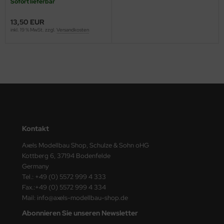
Sofort lieferbar
ster Box LTD
13,50 EUR
ster Tools
inkl. 19 % MwSt. zzgl.
Versandkosten
ng Model
liput
niArt
nicraft
Kontakt
rage Hobby
Axels Modellbau Shop, Schulze & Sohn oHG
Kottberg 6, 37194 Bodenfelde
delcollect
Germany
Tel.: +49 (0) 5572 999 4 333
ebius Models
Fax.:+49 (0) 5572 999 4 334
Mail: info@axels-modellbau-shop.de
PC
Abonnieren Sie unseren Newsletter
. Hobby / Gunze Sangyo