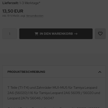
Lieferzeit:
1-3 Werktage*
e Field Model 1:35
rson Modelsport
13,50 EUR
inkl. 19 % MwSt. zzgl.
Versandkosten
bre Model - 1:35
assy Hobby
ar Art / Glow 2B 1:35
MK
IN DEN WARENKORB
nstige Hersteller
eatex
kom 1:35
s Werk
miya 1:35
luxe Materials
under Model 1:35
PRODUKTBESCHREIBUNG
ODELKITS
umpeter 1:35
agon Models
T Teile (T1-T4) und Zahnräder MU1-MU5 für Tamiya Leopard
ezda 1:35
2A6 (56020) 1:16 für Tamiya Leopard 2A6 56019 / 56020 und
uard
Leopard 2A7V 56046 / 56047
behör Maßstab 1:35
ergreen Scale Models