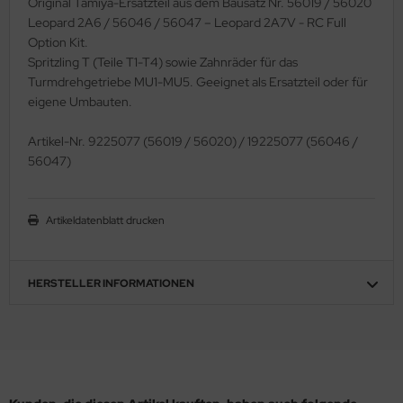
Original Tamiya-Ersatzteil aus dem Bausatz Nr. 56019 / 56020
ler
Leopard 2A6 / 56046 / 56047 – Leopard 2A7V - RC Full
Option Kit.
yhawk
Spritzling T (Teile T1-T4) sowie Zahnräder für das
Turmdrehgetriebe MU1-MU5. Geeignet als Ersatzteil oder für
rces of Valor / Waltersons
eigene Umbauten.
re Hobby
Artikel-Nr. 9225077 (56019 / 56020) / 19225077 (56046 /
56047)
eedom Model Kits
jimi
Artikeldatenblatt drucken
ahleri
HERSTELLER INFORMATIONEN
sPatch Models
cko Models
ow2B