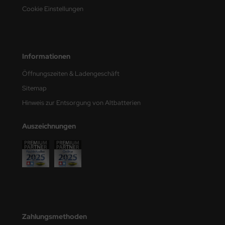
Cookie Einstellungen
e Field Model
bre Model
HUMO-Kits
Informationen
Öffnungszeiten & Ladengeschäft
unkmodels
Sitemap
ar Art
Hinweis zur Entsorgung von Altbatterien
ecial Hobby
Auszeichnungen
ar-Decals
yata
kom
miya
Zahlungsmethoden