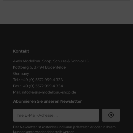
ster Box LTD
ster Tools
ng Model
liput
Kontakt
niArt
Axels Modellbau Shop, Schulze & Sohn oHG
Kottberg 6, 37194 Bodenfelde
nicraft
Germany
Tel.: +49 (0) 5572 999 4 333
rage Hobby
Fax.:+49 (0) 5572 999 4 334
Mail: info@axels-modellbau-shop.de
delcollect
Abonnieren Sie unseren Newsletter
ebius Models
PC
Der Newsletter ist kostenlos und kann jederzeit hier oder in Ihrem
. Hobby / Gunze Sangyo
Kundenkonto wieder abbestellt werden.