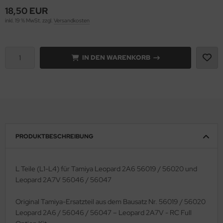
18,50 EUR
e Field Model 1:35
rson Modelsport
inkl. 19 % MwSt. zzgl.
Versandkosten
bre Model - 1:35
assy Hobby
IN DEN WARENKORB
ar Art / Glow 2B 1:35
MK
nstige Hersteller
eatex
kom 1:35
s Werk
miya 1:35
luxe Materials
PRODUKTBESCHREIBUNG
under Model 1:35
ODELKITS
L Teile (L1-L4) für Tamiya Leopard 2A6 56019 / 56020 und
umpeter 1:35
agon Models
Leopard 2A7V 56046 / 56047
ezda 1:35
uard
Original Tamiya-Ersatzteil aus dem Bausatz Nr. 56019 / 56020
Leopard 2A6 / 56046 / 56047 – Leopard 2A7V - RC Full
behör Maßstab 1:35
ergreen Scale Models