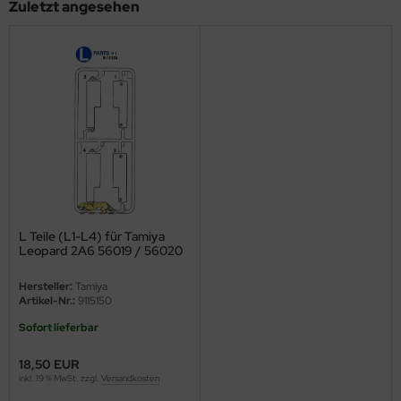
Zuletzt angesehen
ini Model
leri
ata
O Collections
NETIC
tty Hawk Model
L Teile (L1-L4) für Tamiya
Leopard 2A6 56019 / 56020
tare
und Leopard 2A7V 56046 /
56047 - 1:16
Hersteller:
Tamiya
ick
Artikel-Nr.:
9115150
Sofort lieferbar
gic Factory
18,50 EUR
ASTER
inkl. 19 % MwSt. zzgl.
Versandkosten