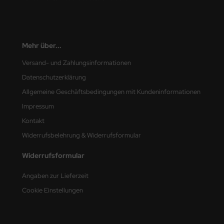
nu-Beemax
nda-Hobby
Mehr über...
gasus Hobbies
Versand- und Zahlungsinformationen
Datenschutzerklärung
atz Nunu
Allgemeine Geschäftsbedingungen mit Kundeninformationen
usmodel
Impressum
Kontakt
ar Lights
Widerrufsbelehrung & Widerrufsformular
ntos Model
Widerrufsformular
vell
Angaben zur Lieferzeit
Cookie Einstellungen
ich.Models
den