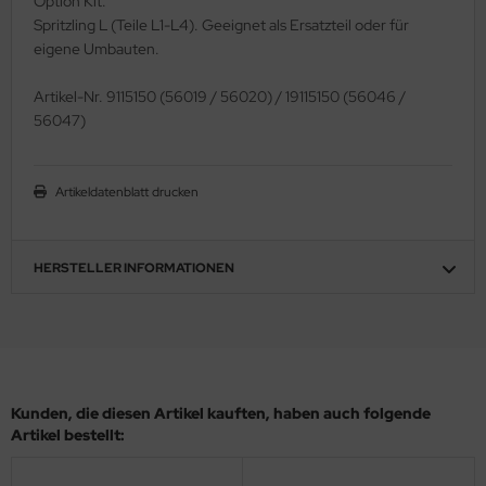
Option Kit.
Spritzling L (Teile L1-L4). Geeignet als Ersatzteil oder für
ler
eigene Umbauten.
yhawk
Artikel-Nr. 9115150 (56019 / 56020) / 19115150 (56046 /
rces of Valor / Waltersons
56047)
re Hobby
Artikeldatenblatt drucken
eedom Model Kits
jimi
HERSTELLER INFORMATIONEN
ahleri
sPatch Models
cko Models
Kunden, die diesen Artikel kauften, haben auch folgende
Artikel bestellt:
ow2B