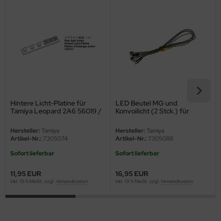
eat Wall Hobby
segawa
ller
 Models
bby 2000
Hintere Licht-Platine für
LED Beutel MG und
bby Boss
Tamiya Leopard 2A6 56019 /
Konvoilicht (2 Stck.) für
56020 und Leopard 2A7V
Leopard 2A6 56019 / 56020
56046 / 56047 - 1:16
/ Leopard 2A7V 56046 /
bby Craft
Hersteller:
Tamiya
Hersteller:
Tamiya
56047 - 1:16
Artikel-Nr.:
7305074
Artikel-Nr.:
7305088
mbrol
Sofort lieferbar
Sofort lieferbar
LOVE KIT
11,95 EUR
16,95 EUR
inkl. 19 % MwSt. zzgl.
Versandkosten
inkl. 19 % MwSt. zzgl.
Versandkosten
G Models
M