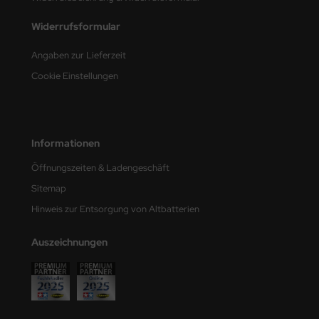
Widerrufsformular
nu-Beemax
Angaben zur Lieferzeit
nda-Hobby
Cookie Einstellungen
gasus Hobbies
atz Nunu
Informationen
usmodel
Öffnungszeiten & Ladengeschäft
ar Lights
Sitemap
Hinweis zur Entsorgung von Altbatterien
ntos Model
vell
Auszeichnungen
ich.Models
den