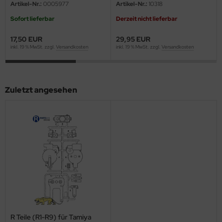
eat Wall Hobby
Artikel-Nr.:
0005977
Artikel-Nr.:
10318
Sofort lieferbar
Derzeit nicht lieferbar
segawa
17,50 EUR
29,95 EUR
ller
inkl. 19 % MwSt. zzgl.
Versandkosten
inkl. 19 % MwSt. zzgl.
Versandkosten
 Models
bby 2000
Zuletzt angesehen
bby Boss
bby Craft
mbrol
LOVE KIT
G Models
M
R Teile (R1-R9) für Tamiya