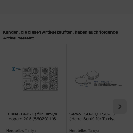
ler
yhawk
Kunden, die diesen Artikel kauften, haben auch folgende
rces of Valor / Waltersons
Artikel bestellt:
re Hobby
eedom Model Kits
jimi
ahleri
sPatch Models
cko Models
B Teile (B1-B20) für Tamiya
Servo TSU-01 / TSU-03
Leopard 2A6 (56020) 1:16
(Hebe-Senk) für Tamiya
ow2B
Leopard 2A6 56019 / 56020
und Leopard 2A7V 56046 /
Hersteller:
Tamiya
Hersteller:
Tamiya
56047 - 1:16