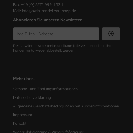
ster Box LTD
Fax.:+49 (0) 5572 999 4 334
Mail: info@axels-modellbau-shop.de
ster Tools
Abonnieren Sie unseren Newsletter
ng Model
liput
Der Newsletter ist kostenlos und kann jederzeit hier oder in Ihrem
Kundenkonto wieder abbestellt werden.
niArt
nicraft
Mehr über...
rage Hobby
Versand- und Zahlungsinformationen
delcollect
Datenschutzerklärung
ebius Models
Allgemeine Geschäftsbedingungen mit Kundeninformationen
Impressum
PC
Kontakt
. Hobby / Gunze Sangyo
Widerrufsbelehrung & Widerrufsformular