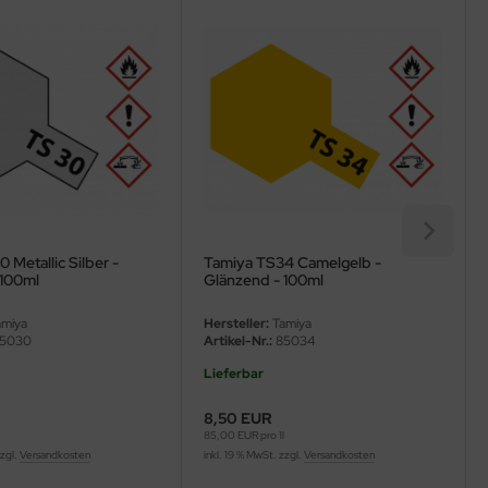
 Metallic Silber -
Tamiya TS34 Camelgelb -
 100ml
Glänzend - 100ml
miya
Hersteller:
Tamiya
5030
Artikel-Nr.:
85034
Lieferbar
8,50 EUR
l
85,00 EUR pro 1l
zzgl.
Versandkosten
inkl. 19 % MwSt. zzgl.
Versandkosten