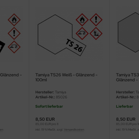
 Glänzend -
Tamiya TS26 Weiß - Glänzend -
Tamiya TS30
100ml
Glänzend -
Hersteller:
Tamiya
Hersteller:
Ta
Artikel-Nr.:
85026
Artikel-Nr.:
8
Sofort lieferbar
Lieferbar
8,50 EUR
8,50 EUR
85,00 EUR pro 1l
85,00 EUR pro 1
ten
inkl. 19 % MwSt. zzgl.
Versandkosten
inkl. 19 % MwSt. 