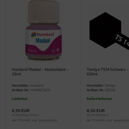
ler
yhawk
rces of Valor / Waltersons
re Hobby
eedom Model Kits
jimi
Humbrol Maskol - Abdecklack -
Tamiya TS14 Schwarz -
28ml
100ml
ahleri
Hersteller:
Humbrol
Hersteller:
Tamiya
Artikel-Nr.:
HUMAC5217
Artikel-Nr.:
85014
sPatch Models
Lieferbar
Sofort lieferbar
cko Models
6,95 EUR
8,50 EUR
24,82 EUR pro 100ml
85,00 EUR pro 1l
ow2B
inkl. 19 % MwSt. zzgl.
Versandkosten
inkl. 19 % MwSt. zzgl.
Versandkos