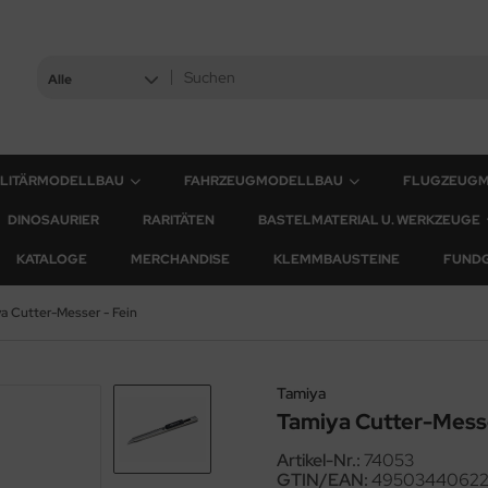
Alle
ILITÄRMODELLBAU
FAHRZEUGMODELLBAU
FLUGZEUG
DINOSAURIER
RARITÄTEN
BASTELMATERIAL U. WERKZEUGE
KATALOGE
MERCHANDISE
KLEMMBAUSTEINE
FUND
a Cutter-Messer - Fein
Tamiya
Tamiya Cutter-Messe
Artikel-Nr.:
74053
GTIN/EAN:
4950344062