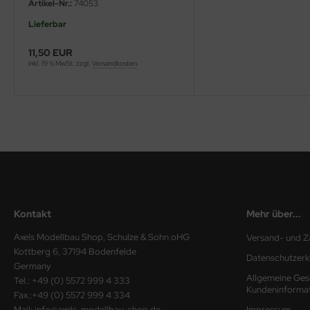
Artikel-Nr.:
74053
ini Model
Lieferbar
leri
11,50 EUR
inkl. 19 % MwSt. zzgl.
Versandkosten
ata
O Collections
NETIC
tty Hawk Model
tare
Kontakt
Mehr über...
ick
Axels Modellbau Shop, Schulze & Sohn oHG
Versand- und Z
Kottberg 6, 37194 Bodenfelde
Datenschutzerk
gic Factory
Germany
Allgemeine Ges
Tel.: +49 (0) 5572 999 4 333
ASTER
Kundeninforma
Fax.:+49 (0) 5572 999 4 334
Mail: info@axels-modellbau-shop.de
Impressum