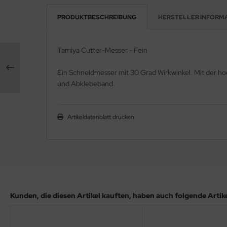
PRODUKTBESCHREIBUNG
HERSTELLER INFORM
e Field Model 1:35
rson Modelsport
bre Model - 1:35
assy Hobby
Tamiya Cutter-Messer - Fein
ar Art / Glow 2B 1:35
MK
Ein Schneidmesser mit 30 Grad Wirkwinkel. Mit der h
und Abklebeband.
nstige Hersteller
eatex
kom 1:35
s Werk
Artikeldatenblatt drucken
miya 1:35
luxe Materials
under Model 1:35
ODELKITS
umpeter 1:35
agon Models
ezda 1:35
uard
Kunden, die diesen Artikel kauften, haben auch folgende Artikel
behör Maßstab 1:35
ergreen Scale Models