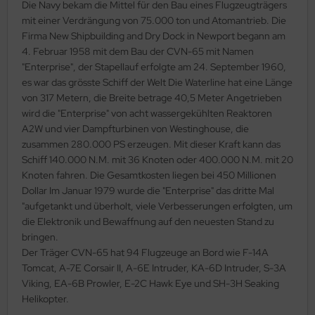
Die Navy bekam die Mittel für den Bau eines Flugzeugträgers
mit einer Verdrängung von 75.000 ton und Atomantrieb. Die
ini Model
Firma New Shipbuilding and Dry Dock in Newport begann am
4. Februar 1958 mit dem Bau der CVN-65 mit Namen
leri
"Enterprise", der Stapellauf erfolgte am 24. September 1960,
es war das grösste Schiff der Welt Die Waterline hat eine Länge
ata
von 317 Metern, die Breite betrage 40,5 Meter Angetrieben
O Collections
wird die "Enterprise" von acht wassergekühlten Reaktoren
A2W und vier Dampfturbinen von Westinghouse, die
NETIC
zusammen 280.000 PS erzeugen. Mit dieser Kraft kann das
Schiff 140.000 N.M. mit 36 Knoten oder 400.000 N.M. mit 20
tty Hawk Model
Knoten fahren. Die Gesamtkosten liegen bei 450 Millionen
Dollar Im Januar 1979 wurde die "Enterprise" das dritte Mal
tare
"aufgetankt und überholt, viele Verbesserungen erfolgten, um
die Elektronik und Bewaffnung auf den neuesten Stand zu
ick
bringen.
Der Träger CVN-65 hat 94 Flugzeuge an Bord wie F-14A
gic Factory
Tomcat, A-7E Corsair II, A-6E Intruder, KA-6D Intruder, S-3A
Viking, EA-6B Prowler, E-2C Hawk Eye und SH-3H Seaking
ASTER
Helikopter.