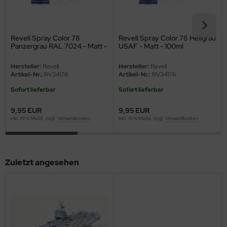
nu-Beemax
Revell Spray Color 78
Revell Spray Color 76 Hellgrau
nda-Hobby
Panzergrau RAL 7024 - Matt -
USAF - Matt - 100ml
100ml
gasus Hobbies
Hersteller:
Revell
Hersteller:
Revell
Artikel-Nr.:
RV34178
Artikel-Nr.:
RV34176
atz Nunu
Sofort lieferbar
Sofort lieferbar
usmodel
9,95 EUR
9,95 EUR
inkl. 19 % MwSt. zzgl.
Versandkosten
inkl. 19 % MwSt. zzgl.
Versandkosten
ar Lights
ntos Model
Zuletzt angesehen
vell
ich.Models
den