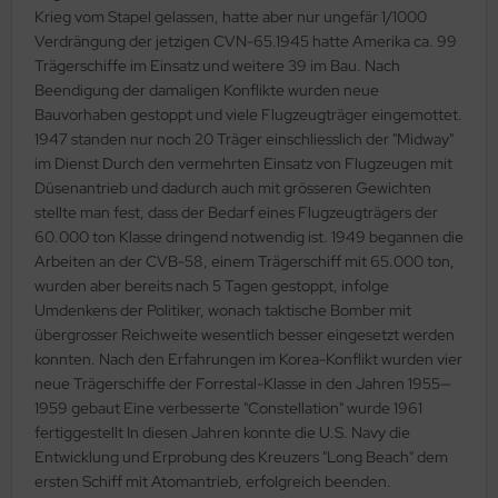
eat Wall Hobby
Krieg vom Stapel gelassen, hatte aber nur ungefär 1/1000
Verdrängung der jetzigen CVN-65.1945 hatte Amerika ca. 99
segawa
Trägerschiffe im Einsatz und weitere 39 im Bau. Nach
Beendigung der damaligen Konflikte wurden neue
ller
Bauvorhaben gestoppt und viele Flugzeugträger eingemottet.
1947 standen nur noch 20 Träger einschliesslich der "Midway"
 Models
im Dienst Durch den vermehrten Einsatz von Flugzeugen mit
Düsenantrieb und dadurch auch mit grösseren Gewichten
bby 2000
stellte man fest, dass der Bedarf eines Flugzeugträgers der
60.000 ton Klasse dringend notwendig ist. 1949 begannen die
bby Boss
Arbeiten an der CVB-58, einem Trägerschiff mit 65.000 ton,
wurden aber bereits nach 5 Tagen gestoppt, infolge
bby Craft
Umdenkens der Politiker, wonach taktische Bomber mit
übergrosser Reichweite wesentlich besser eingesetzt werden
mbrol
konnten. Nach den Erfahrungen im Korea-Konflikt wurden vier
neue Trägerschiffe der Forrestal-Klasse in den Jahren 1955—
LOVE KIT
1959 gebaut Eine verbesserte "Constellation" wurde 1961
fertiggestellt In diesen Jahren konnte die U.S. Navy die
G Models
Entwicklung und Erprobung des Kreuzers "Long Beach" dem
ersten Schiff mit Atomantrieb, erfolgreich beenden.
M