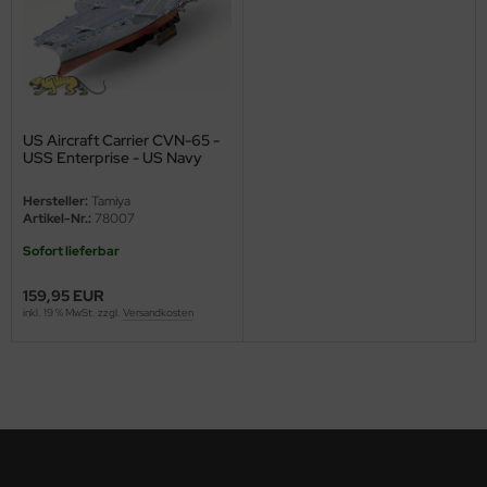
e Field Model
bre Model
HUMO-Kits
US Aircraft Carrier CVN-65 -
USS Enterprise - US Navy
unkmodels
Flugzeugträger - 1:350
Hersteller:
Tamiya
ar Art
Artikel-Nr.:
78007
Sofort lieferbar
ecial Hobby
159,95 EUR
ar-Decals
inkl. 19 % MwSt. zzgl.
Versandkosten
yata
kom
miya