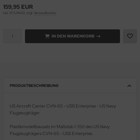
159,95 EUR
e Field Model 1:35
rson Modelsport
inkl. 19 % MwSt. zzgl.
Versandkosten
bre Model - 1:35
assy Hobby
IN DEN WARENKORB
ar Art / Glow 2B 1:35
MK
nstige Hersteller
eatex
kom 1:35
s Werk
miya 1:35
luxe Materials
PRODUKTBESCHREIBUNG
under Model 1:35
ODELKITS
US Aircraft Carrier CVN-65 - USS Enterprise - US Navy
umpeter 1:35
agon Models
Flugzeugträger
ezda 1:35
uard
Plastikmodellbausatz im Maßstab 1:350 des US Navy
Flugzeugträgers CVN-65 - USS Enterprise.
behör Maßstab 1:35
ergreen Scale Models