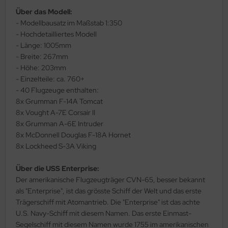
Über das Modell:
ler
- Modellbausatz im Maßstab 1:350
- Hochdetailliertes Modell
yhawk
- Länge: 1005mm
rces of Valor / Waltersons
- Breite: 267mm
- Höhe: 203mm
re Hobby
- Einzelteile: ca. 760+
- 40 Flugzeuge enthalten:
eedom Model Kits
8x Grumman F-14A Tomcat
8x Vought A-7E Corsair II
jimi
8x Grumman A-6E Intruder
8x McDonnell Douglas F-18A Hornet
ahleri
8x Lockheed S-3A Viking
sPatch Models
Über die USS Enterprise:
Der amerikanische Flugzeugträger CVN-65, besser bekannt
cko Models
als "Enterprise", ist das grösste Schiff der Welt und das erste
Trägerschiff mit Atomantrieb. Die "Enterprise" ist das achte
ow2B
U.S. Navy-Schiff mit diesem Namen. Das erste Einmast-
Segelschiff mit diesem Namen wurde 1755 im amerikanischen