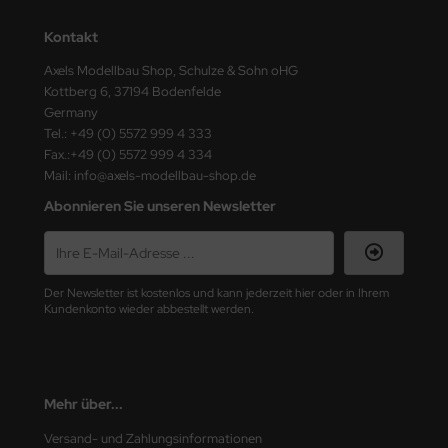
undermodel
Kontakt
ger Model
Axels Modellbau Shop, Schulze & Sohn oHG
umpeter
Kottberg 6, 37194 Bodenfelde
Germany
lejo
Tel.: +49 (0) 5572 999 4 333
Fax.:+49 (0) 5572 999 4 334
spid Models
Mail: info@axels-modellbau-shop.de
Abonnieren Sie unseren Newsletter
ezda
Der Newsletter ist kostenlos und kann jederzeit hier oder in Ihrem
Kundenkonto wieder abbestellt werden.
Mehr über...
Versand- und Zahlungsinformationen