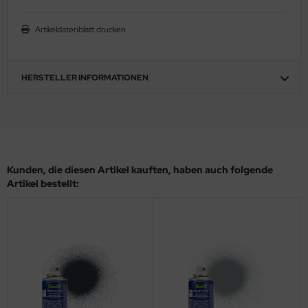
ster Box LTD
Artikeldatenblatt drucken
ster Tools
ng Model
HERSTELLER INFORMATIONEN
liput
niArt
nicraft
Kunden, die diesen Artikel kauften, haben auch folgende
Artikel bestellt:
rage Hobby
delcollect
ebius Models
PC
. Hobby / Gunze Sangyo