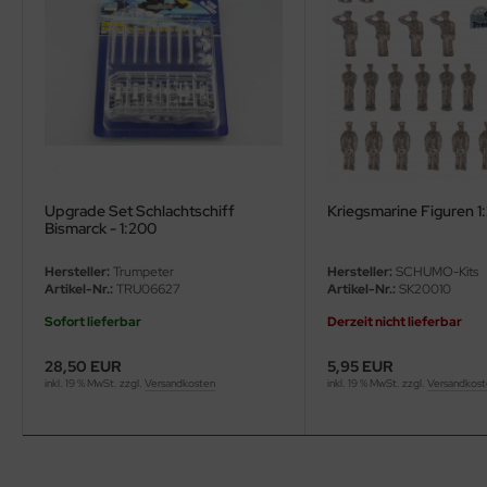
ini Model
leri
ata
O Collections
Upgrade Set Schlachtschiff
Kriegsmarine Figuren 1
NETIC
Bismarck - 1:200
tty Hawk Model
Hersteller:
Trumpeter
Hersteller:
SCHUMO-Kits
Artikel-Nr.:
TRU06627
Artikel-Nr.:
SK20010
tare
Sofort lieferbar
Derzeit nicht lieferbar
ick
28,50 EUR
5,95 EUR
inkl. 19 % MwSt. zzgl.
Versandkosten
inkl. 19 % MwSt. zzgl.
Versandkos
gic Factory
ASTER