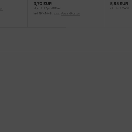
3,70 EUR
5,95 EUR
21,76 EUR pro 100ml
inkl. 19 % MwSt. 
ten
inkl. 19 % MwSt. zzgl.
Versandkosten