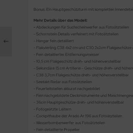
ler
Bonus: Ein Hauptgeschützturm mit kompletten Innendetai
yhawk
Mehr Details über das Modell:
-
Abdeckungen für Suchscheinwerfer aus Fotoätzteilen
rces of Valor / Waltersons
- Schornstein Details verfeinert mit Fotoätzteilen
- Hangar fein detailliert
re Hobby
- Flakvierling C38 4x2 cm und C30 2x2cm Flakgeschütze 
- Fein detaillierter Entfernungsmesser
eedom Model Kits
- 10,5 cm Flakgeschütz dreh- und höhenverstellbar
- Sekundäre 15 cm Artillerie - Geschütze dreh- und höhen
jimi
- C38 3,7cm Flakgeschütze dreh- und höhenverstellbar
- Seetakt Radar aus Fotoätzteilen
ahleri
- Feuerleitstellen akkurat nachgebildet
- Fein nachgebildete Deckinstrumente und Maschinenge
sPatch Models
- 36cm Hauptgeschütze dreh- und höhenverstellbar
cko Models
- Fotogeätzte Leitern
- Cockpithaube der Arado Ar 196 aus Fotoätzteilen
ow2B
- Wasserbombenwerfer aus Fotoätzteilen
- Fein detaillierte Propeller