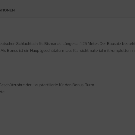
ATIONEN
tschen Schlachtschiffs Bismarck. Länge ca. 1,25 Meter. Der Bausatz besteht 
ei. Als Bonus ist ein Hauptgeschützturm aus Klarsichtmaterial mit kompletten In
i Geschützrohre der Hauptartillerie für den Bonus-Turm
etc.