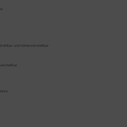
ls
drehbar und höhenverstellbar
verstellbar
wehre