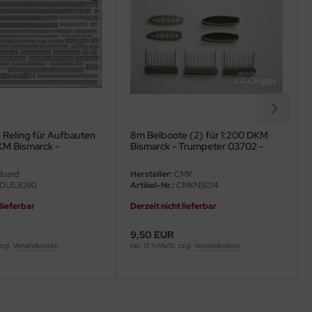
e Reling für Aufbauten
8m Beiboote (2) für 1:200 DKM
KM Bismarck -
Bismarck - Trumpeter 03702 -
 1:200
1:200
uard
Hersteller:
CMK
DU53090
Artikel-Nr.:
CMKNS014
 lieferbar
Derzeit nicht lieferbar
9,50 EUR
zzgl.
Versandkosten
inkl. 19 % MwSt. zzgl.
Versandkosten