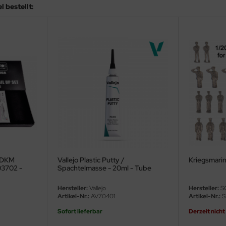
 bestellt:
0 DKM
Vallejo Plastic Putty /
Kriegsmarin
03702 -
Spachtelmasse - 20ml - Tube
Hersteller:
Vallejo
Hersteller:
S
Artikel-Nr.:
AV70401
Artikel-Nr.:
S
Sofort lieferbar
Derzeit nicht