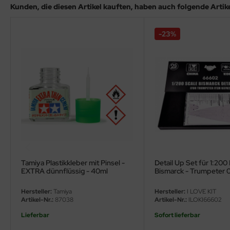
ster Box LTD
Kunden, die diesen Artikel kauften, haben auch folgende Artikel
ster Tools
-23%
ng Model
liput
niArt
nicraft
rage Hobby
delcollect
Tamiya Plastikkleber mit Pinsel -
Detail Up Set für 1:20
EXTRA dünnflüssig - 40ml
Bismarck - Trumpeter 
1:200
ebius Models
Hersteller:
Tamiya
Hersteller:
I LOVE KIT
Artikel-Nr.:
87038
Artikel-Nr.:
ILOKI66602
PC
Lieferbar
Sofort lieferbar
. Hobby / Gunze Sangyo