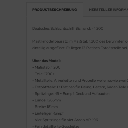
PRODUKTBESCHREIBUNG
HERSTELLER INFORM
e Field Model 1:35
rson Modelsport
bre Model - 1:35
assy Hobby
Deutsches Schlachtschiff Bismarck - 1:200
ar Art / Glow 2B 1:35
MK
Plastikmodellbausatz im Maßstab 1:200 des berühmten deu
einteilig ausgeführt. Es liegen 13 Platinen Fotoätzteile b
nstige Hersteller
eatex
kom 1:35
Über das Modell:
s Werk
- Maßstab: 1:200
miya 1:35
luxe Materials
- Teile: 1700+
- Metallteile: Ankerketten und Propellerwellen sowie zwe
under Model 1:35
ODELKITS
- Fotoätzteile: 13 Platinen für Reling, Leitern, Radar-Teile 
- Spritzlinge: 45 + Rumpf, Deck und Aufbauten
umpeter 1:35
agon Models
- Länge: 1265mm
- Breite: 181mm
ezda 1:35
uard
- Einteiliger Rumpf
- Vier Spritzlinge für vier Arado AR-196
behör Maßstab 1:35
ergreen Scale Models
- Fein detaillierte Geschütze