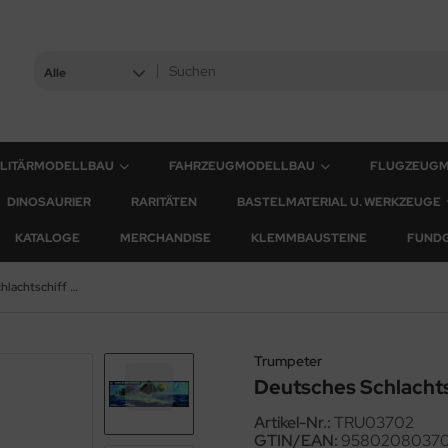
Alle
ILITÄRMODELLBAU
FAHRZEUGMODELLBAU
FLUGZEUG
DINOSAURIER
RARITÄTEN
BASTELMATERIAL U. WERKZEUGE
KATALOGE
MERCHANDISE
KLEMMBAUSTEINE
FUND
Deutsches Schlachtschiff Bismarck - 1:200
Trumpeter
Deutsches Schlachts
Artikel-Nr.:
TRU03702
GTIN/EAN:
9580208037