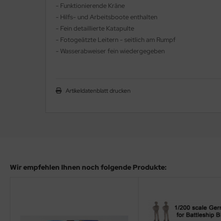
eat Wall Hobby
- Funktionierende Kräne
- Hilfs- und Arbeitsboote enthalten
segawa
- Fein detaillierte Katapulte
- Fotogeätzte Leitern - seitlich am Rumpf
ller
- Wasserabweiser fein wiedergegeben
 Models
bby 2000
Artikeldatenblatt drucken
bby Boss
bby Craft
mbrol
Wir empfehlen Ihnen noch folgende Produkte:
LOVE KIT
G Models
M