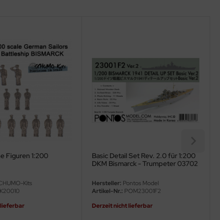
e Figuren 1:200
Basic Detail Set Rev. 2.0 für 1:200
DKM Bismarck - Trumpeter 03702
- 1:200
CHUMO-Kits
Hersteller:
Pontos Model
K20010
Artikel-Nr.:
POM23001F2
 lieferbar
Derzeit nicht lieferbar