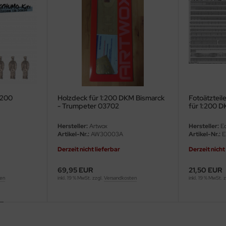
:200
Holzdeck für 1:200 DKM Bismarck
Fotoätzteil
- Trumpeter 03702
für 1:200 D
Trumpeter -
Hersteller:
Artwox
Hersteller:
Ed
Artikel-Nr.:
AW30003A
Artikel-Nr.:
E
Derzeit nicht lieferbar
Derzeit nicht
69,95 EUR
21,50 EUR
ten
inkl. 19 % MwSt. zzgl.
Versandkosten
inkl. 19 % MwSt. 