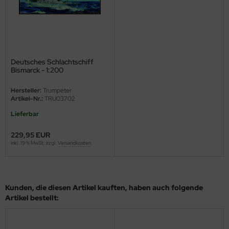
eat Wall Hobby
segawa
ller
Deutsches Schlachtschiff
 Models
Bismarck - 1:200
Hersteller:
Trumpeter
bby 2000
Artikel-Nr.:
TRU03702
bby Boss
Lieferbar
229,95 EUR
bby Craft
inkl. 19 % MwSt. zzgl.
Versandkosten
mbrol
LOVE KIT
Kunden, die diesen Artikel kauften, haben auch folgende
Artikel bestellt:
G Models
M