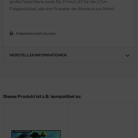
große Flakartillerie sowie 16x 37mm/L83 für die 3,7cm
ler
Flakgeschütze), alle drei Propeller der Bismarck aus Metall.
yhawk
Artikeldatenblatt drucken
rces of Valor / Waltersons
re Hobby
HERSTELLER INFORMATIONEN
eedom Model Kits
jimi
ahleri
Dieses Produkt ist z.B. kompatibel zu:
sPatch Models
cko Models
ow2B