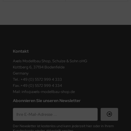
nu-Beemax
nda-Hobby
gasus Hobbies
atz Nunu
Kontakt
Axels Modellbau Shop, Schulze & Sohn oHG
usmodel
Kottberg 6, 37194 Bodenfelde
Germany
ar Lights
Tel.: +49 (0) 5572 999 4 333
Fax.:+49 (0) 5572 999 4 334
ntos Model
Mail: info@axels-modellbau-shop.de
vell
Abonnieren Sie unseren Newsletter
ich.Models
den
Der Newsletter ist kostenlos und kann jederzeit hier oder in Ihrem
Kundenkonto wieder abbestellt werden.