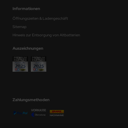
undermodel
Informationen
umpeter
Öffnungszeiten & Ladengeschäft
lejo
Sitemap
Hinweis zur Entsorgung von Altbatterien
spid Models
Auszeichnungen
ezda
Zahlungsmethoden