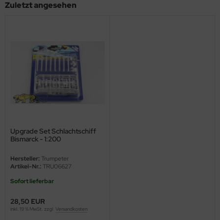
Zuletzt angesehen
ster Box LTD
ster Tools
ng Model
liput
niArt
nicraft
Upgrade Set Schlachtschiff
rage Hobby
Bismarck - 1:200
delcollect
Hersteller:
Trumpeter
Artikel-Nr.:
TRU06627
ebius Models
Sofort lieferbar
PC
28,50 EUR
inkl. 19 % MwSt. zzgl.
Versandkosten
. Hobby / Gunze Sangyo