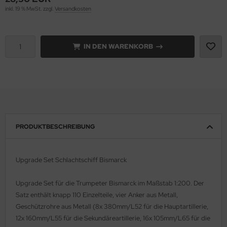
inkl. 19 % MwSt. zzgl.
Versandkosten
e Field Model 1:35
rson Modelsport
bre Model - 1:35
assy Hobby
IN DEN WARENKORB
ar Art / Glow 2B 1:35
MK
nstige Hersteller
eatex
kom 1:35
s Werk
PRODUKTBESCHREIBUNG
miya 1:35
luxe Materials
under Model 1:35
ODELKITS
Upgrade Set Schlachtschiff Bismarck
umpeter 1:35
agon Models
Upgrade Set für die Trumpeter Bismarck im Maßstab 1:200. Der
ezda 1:35
Satz enthält knapp 110 Einzelteile, vier Anker aus Metall,
uard
Geschützrohre aus Metall (8x 380mm/L52 für die Hauptartillerie,
behör Maßstab 1:35
ergreen Scale Models
12x 160mm/L55 für die Sekundäreartillerie, 16x 105mm/L65 für die