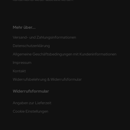
e Field Model
bre Model
Mehr über...
HUMO-Kits
Versand- und Zahlungsinformationen
unkmodels
Datenschutzerklärung
Allgemeine Geschäftsbedingungen mit Kundeninformationen
ar Art
Impressum
ecial Hobby
Kontakt
Widerrufsbelehrung & Widerrufsformular
ar-Decals
Widerrufsformular
yata
Angaben zur Lieferzeit
kom
Cookie Einstellungen
miya