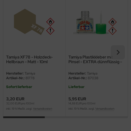
ini Model
leri
ata
O Collections
Tamiya XF78 - Holzdeck-
Tamiya Plastikkleber mit
NETIC
Hellbraun - Matt - 10ml
Pinsel - EXTRA dünnflüssig -
40ml
tty Hawk Model
Hersteller:
Tamiya
Hersteller:
Tamiya
Artikel-Nr.:
81778
Artikel-Nr.:
87038
tare
Sofort lieferbar
Lieferbar
ick
3,20 EUR
5,95 EUR
32,00 EUR pro 100ml
14,88 EUR pro 100ml
inkl. 19 % MwSt. zzgl.
Versandkosten
inkl. 19 % MwSt. zzgl.
Versandkosten
gic Factory
ASTER