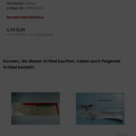
Hersteller:
Artwox
Artikel-Nr.:
AW60005
ini Model
Derzeit nicht lieferbar
leri
6,95 EUR
inkl. 19 % MwSt. zzgl.
Versandkosten
ata
O Collections
Kunden, die diesen Artikel kauften, haben auch folgende
NETIC
Artikel bestellt:
tty Hawk Model
tare
ick
gic Factory
ASTER