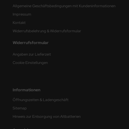
undermodel
Allgemeine Geschäftsbedingungen mit Kundeninformationen
ger Model
Impressum
Kontakt
umpeter
Widerrufsbelehrung & Widerrufsformular
lejo
Widerrufsformular
spid Models
Angaben zur Lieferzeit
ezda
Cookie Einstellungen
Informationen
Öffnungszeiten & Ladengeschäft
Sitemap
Hinweis zur Entsorgung von Altbatterien