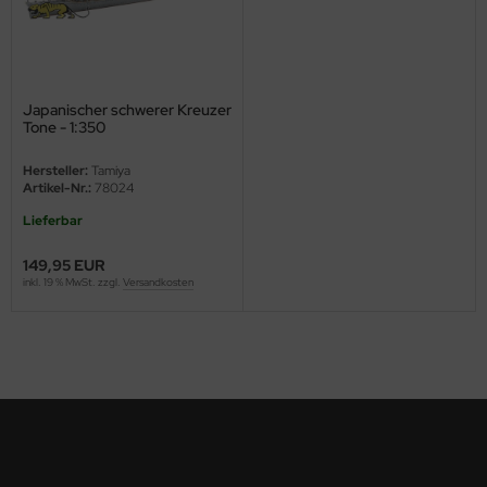
nu-Beemax
nda-Hobby
Japanischer schwerer Kreuzer
Tone - 1:350
gasus Hobbies
Hersteller:
Tamiya
atz Nunu
Artikel-Nr.:
78024
Lieferbar
usmodel
149,95 EUR
ar Lights
inkl. 19 % MwSt. zzgl.
Versandkosten
ntos Model
vell
ich.Models
den