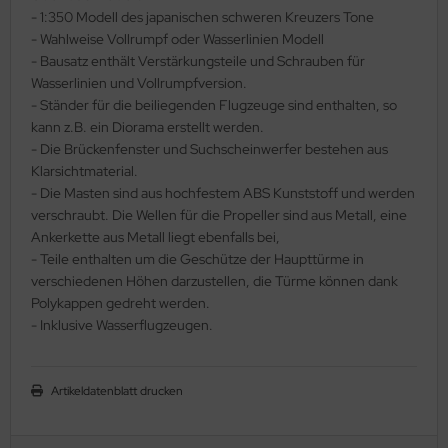
- 1:350 Modell des japanischen schweren Kreuzers Tone
ler
- Wahlweise Vollrumpf oder Wasserlinien Modell
- Bausatz enthält Verstärkungsteile und Schrauben für
yhawk
Wasserlinien und Vollrumpfversion.
- Ständer für die beiliegenden Flugzeuge sind enthalten, so
rces of Valor / Waltersons
kann z.B. ein Diorama erstellt werden.
- Die Brückenfenster und Suchscheinwerfer bestehen aus
re Hobby
Klarsichtmaterial.
- Die Masten sind aus hochfestem ABS Kunststoff und werden
eedom Model Kits
verschraubt. Die Wellen für die Propeller sind aus Metall, eine
Ankerkette aus Metall liegt ebenfalls bei,
jimi
- Teile enthalten um die Geschütze der Haupttürme in
verschiedenen Höhen darzustellen, die Türme können dank
ahleri
Polykappen gedreht werden.
- Inklusive Wasserflugzeugen.
sPatch Models
cko Models
Artikeldatenblatt drucken
ow2B