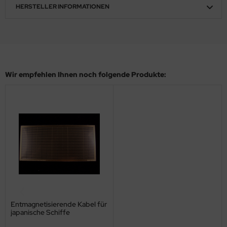
eat Wall Hobby
HERSTELLER INFORMATIONEN
segawa
ller
 Models
Wir empfehlen Ihnen noch folgende Produkte:
bby 2000
bby Boss
bby Craft
mbrol
LOVE KIT
G Models
Entmagnetisierende Kabel für
japanische Schiffe
M