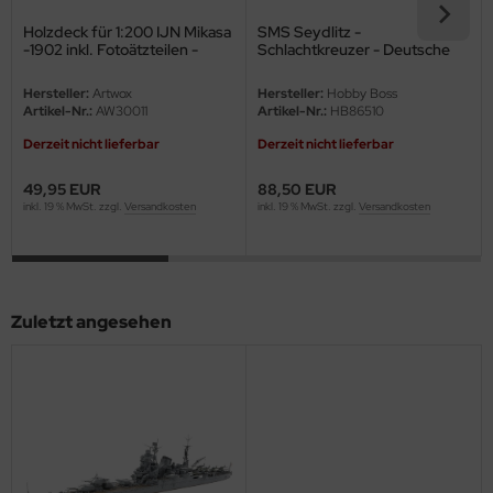
ster Box LTD
Holzdeck für 1:200 IJN Mikasa
SMS Seydlitz -
-1902 inkl. Fotoätzteilen -
Schlachtkreuzer - Deutsche
ster Tools
Hobby Boss 82002 - 1:200
Kaiserliche Marine - 1:350
Hersteller:
Artwox
Hersteller:
Hobby Boss
ng Model
Artikel-Nr.:
AW30011
Artikel-Nr.:
HB86510
Derzeit nicht lieferbar
Derzeit nicht lieferbar
liput
49,95 EUR
88,50 EUR
niArt
inkl. 19 % MwSt. zzgl.
Versandkosten
inkl. 19 % MwSt. zzgl.
Versandkosten
nicraft
rage Hobby
Zuletzt angesehen
delcollect
ebius Models
PC
. Hobby / Gunze Sangyo