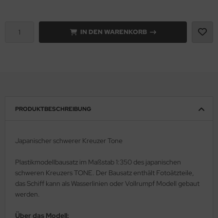
e Field Model 1:35
rson Modelsport
IN DEN WARENKORB
bre Model - 1:35
assy Hobby
ar Art / Glow 2B 1:35
MK
nstige Hersteller
eatex
kom 1:35
s Werk
PRODUKTBESCHREIBUNG
miya 1:35
luxe Materials
Japanischer schwerer Kreuzer Tone
under Model 1:35
ODELKITS
Plastikmodellbausatz im Maßstab 1:350 des japanischen
umpeter 1:35
agon Models
schweren Kreuzers TONE. Der Bausatz enthält Fotoätzteile,
das Schiff kann als Wasserlinien oder Vollrumpf Modell gebaut
ezda 1:35
uard
werden.
behör Maßstab 1:35
ergreen Scale Models
Über das Modell: