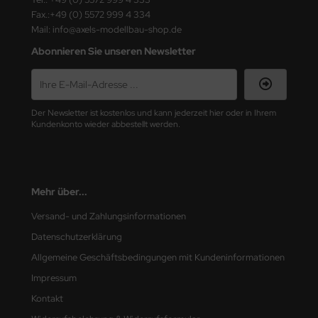
Fax.:+49 (0) 5572 999 4 334
nu-Beemax
Mail: info@axels-modellbau-shop.de
Abonnieren Sie unseren Newsletter
nda-Hobby
gasus Hobbies
Der Newsletter ist kostenlos und kann jederzeit hier oder in Ihrem
atz Nunu
Kundenkonto wieder abbestellt werden.
usmodel
ar Lights
Mehr über...
ntos Model
Versand- und Zahlungsinformationen
Datenschutzerklärung
vell
Allgemeine Geschäftsbedingungen mit Kundeninformationen
ich.Models
Impressum
Kontakt
den