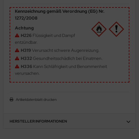
ler
Kennzeichnung gemäß Verordnung (EG) Nr.
1272/2008
yhawk
Achtung
rces of Valor / Waltersons
H226
Flüssigkeit und Dampf
entzündbar.
re Hobby
H319
Verursacht schwere Augenreizung.
H332
Gesundheitsschädlich bei Einatmen.
eedom Model Kits
H336
Kann Schläfrigkeit und Benommenheit
verursachen.
jimi
ahleri
Artikeldatenblatt drucken
sPatch Models
cko Models
HERSTELLER INFORMATIONEN
ow2B