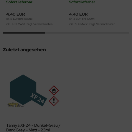
Sofort lieferbar
Sofort lieferbar
ini Model
4,40 EUR
4,40 EUR
19,13 EUR pro 100ml
19,13 EUR pro 100ml
leri
inkl. 19 % MwSt. zzgl.
Versandkosten
inkl. 19 % MwSt. zzgl.
Versandkosten
ata
O Collections
Zuletzt angesehen
NETIC
tty Hawk Model
tare
ick
gic Factory
ASTER
Tamiya XF24 - Dunkel-Grau /
Dark Grey - Matt - 23ml