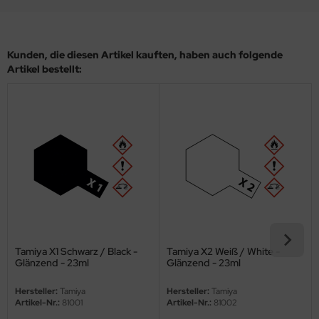
eat Wall Hobby
segawa
Kunden, die diesen Artikel kauften, haben auch folgende
ller
Artikel bestellt:
 Models
bby 2000
bby Boss
bby Craft
mbrol
LOVE KIT
Tamiya X1 Schwarz / Black -
Tamiya X2 Weiß / White -
Glänzend - 23ml
Glänzend - 23ml
G Models
Hersteller:
Tamiya
Hersteller:
Tamiya
Artikel-Nr.:
81001
Artikel-Nr.:
81002
M