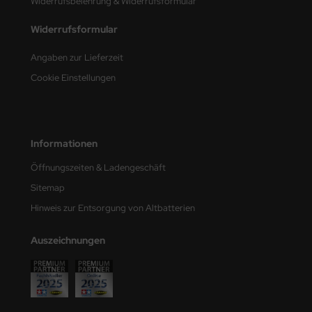
Widerrufsbelehrung & Widerrufsformular
e Field Model
Widerrufsformular
bre Model
Angaben zur Lieferzeit
HUMO-Kits
Cookie Einstellungen
unkmodels
ar Art
Informationen
ecial Hobby
Öffnungszeiten & Ladengeschäft
Sitemap
ar-Decals
Hinweis zur Entsorgung von Altbatterien
yata
Auszeichnungen
kom
miya