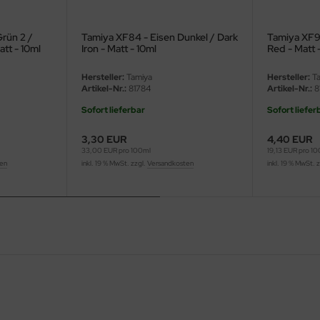
rün 2 /
Tamiya XF84 - Eisen Dunkel / Dark
Tamiya XF9
att - 10ml
Iron - Matt - 10ml
Red - Matt 
Hersteller:
Tamiya
Hersteller:
Ta
Artikel-Nr.:
81784
Artikel-Nr.:
8
Sofort lieferbar
Sofort liefer
3,30 EUR
4,40 EUR
33,00 EUR pro 100ml
19,13 EUR pro 1
ten
inkl. 19 % MwSt. zzgl.
Versandkosten
inkl. 19 % MwSt. 