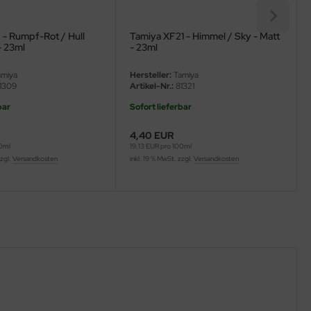
 - Rumpf-Rot / Hull
Tamiya XF21 - Himmel / Sky - Matt
- 23ml
- 23ml
miya
Hersteller:
Tamiya
1309
Artikel-Nr.:
81321
bar
Sofort lieferbar
4,40 EUR
00ml
19,13 EUR pro 100ml
zzgl.
Versandkosten
inkl. 19 % MwSt. zzgl.
Versandkosten