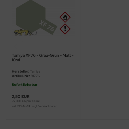
ini Model
leri
ata
O Collections
Tamiya XF76 - Grau-Grün - Matt -
NETIC
10ml
tty Hawk Model
Hersteller:
Tamiya
Artikel-Nr.:
81776
tare
Sofort lieferbar
ick
2,50 EUR
25,00 EUR pro 100ml
inkl. 19 % MwSt. zzgl.
Versandkosten
gic Factory
ASTER