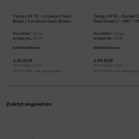
eat Wall Hobby
segawa
Tamiya XF79 - Linoleum Deck
Tamiya XF81 - Dunkel-G
Braun / Linoleum Deck Brown -
Dark Green 2 - RAF - M
10ml
ller
Hersteller:
Tamiya
Hersteller:
Tamiya
Artikel-Nr.:
81779
Artikel-Nr.:
81781
 Models
Sofort lieferbar
Sofort lieferbar
bby 2000
3,20 EUR
2,90 EUR
32,00 EUR pro 100ml
29,00 EUR pro 100ml
bby Boss
inkl. 19 % MwSt. zzgl.
Versandkosten
inkl. 19 % MwSt. zzgl.
Versandkos
bby Craft
mbrol
Zuletzt angesehen
LOVE KIT
G Models
M