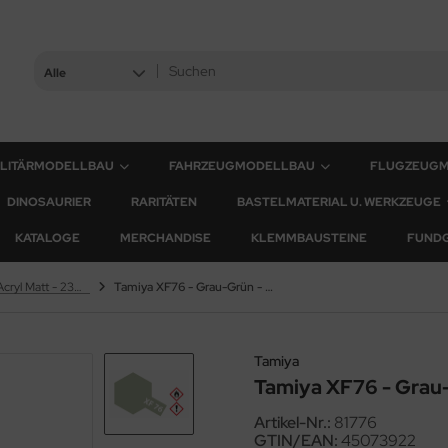
Alle
ILITÄRMODELLBAU
FAHRZEUGMODELLBAU
FLUGZEUG
DINOSAURIER
RARITÄTEN
BASTELMATERIAL U. WERKZEUGE
KATALOGE
MERCHANDISE
KLEMMBAUSTEINE
FUND
XF Farben - Acryl Matt - 23ml & 10ml
Tamiya XF76 - Grau-Grün - Matt - 10ml
Tamiya
Tamiya XF76 - Grau-
Artikel-Nr.:
81776
GTIN/EAN:
45073922