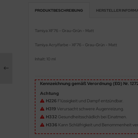
PRODUKTBESCHREIBUNG
HERSTELLER INFORM
e Field Model 1:35
rson Modelsport
bre Model - 1:35
assy Hobby
Tamiya XF76 - Grau-Grün - Matt
ar Art / Glow 2B 1:35
MK
Tamiya
Acrylfarbe
- XF76 - Grau-Grün - Matt
nstige Hersteller
eatex
Inhalt: 10 ml
kom 1:35
s Werk
miya 1:35
luxe Materials
Kennzeichnung gemäß Verordnung (EG) Nr. 12
under Model 1:35
ODELKITS
Achtung
H226
Flüssigkeit und Dampf entzündbar.
umpeter 1:35
agon Models
H319
Verursacht schwere Augenreizung.
H332
Gesundheitsschädlich bei Einatmen.
ezda 1:35
uard
H336
Kann Schläfrigkeit und Benommenheit ve
behör Maßstab 1:35
ergreen Scale Models