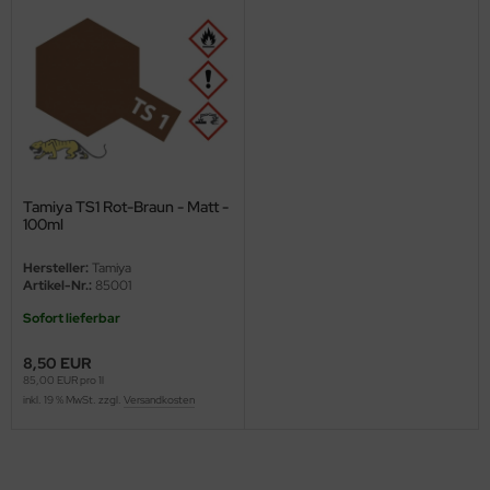
ster Box LTD
ster Tools
ng Model
liput
niArt
Tamiya TS1 Rot-Braun - Matt -
100ml
nicraft
Hersteller:
Tamiya
Artikel-Nr.:
85001
rage Hobby
Sofort lieferbar
delcollect
8,50 EUR
85,00 EUR pro 1l
ebius Models
inkl. 19 % MwSt. zzgl.
Versandkosten
PC
. Hobby / Gunze Sangyo