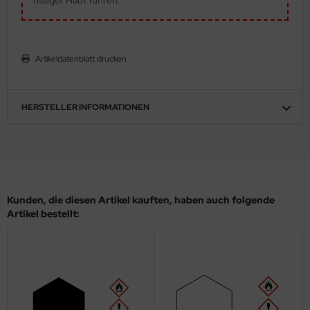
eat Wall Hobby
segawa
Artikeldatenblatt drucken
ller
 Models
HERSTELLER INFORMATIONEN
bby 2000
bby Boss
bby Craft
Kunden, die diesen Artikel kauften, haben auch folgende
mbrol
Artikel bestellt:
LOVE KIT
G Models
M