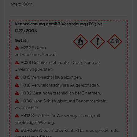
Inhalt: 100ml
ler
yhawk
Kennzeichnung gemäß Verordnung (EG) Nr.
1272/2008
rces of Valor / Waltersons
Gefahr
re Hobby
H222
Extrem
entzündbares Aerosol.
eedom Model Kits
H229
Behälter steht unter Druck: kann bei
Erwärmung bersten.
jimi
H315
Verursacht Hautreizungen.
H318
Verursacht schwere Augenschäden.
ahleri
H332
Gesundheitsschädlich bei Einatmen.
sPatch Models
H336
Kann Schläfrigkeit und Benommenheit
verursachen.
cko Models
H412
Schädlich für Wasserorganismen, mit
langfristiger Wirkung.
ow2B
EUH066
Wiederholter Kontakt kann zu spröder oder
rissiger Haut führen.