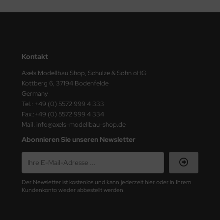
nu-Beemax
nda-Hobby
Kontakt
gasus Hobbies
Axels Modellbau Shop, Schulze & Sohn oHG
atz Nunu
Kottberg 6, 37194 Bodenfelde
Germany
usmodel
Tel.: +49 (0) 5572 999 4 333
Fax.:+49 (0) 5572 999 4 334
ar Lights
Mail: info@axels-modellbau-shop.de
Abonnieren Sie unseren Newsletter
ntos Model
vell
Der Newsletter ist kostenlos und kann jederzeit hier oder in Ihrem
ich.Models
Kundenkonto wieder abbestellt werden.
den