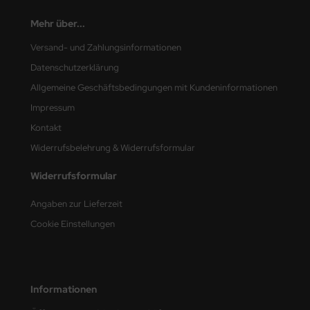
e Field Model
Mehr über...
bre Model
Versand- und Zahlungsinformationen
Datenschutzerklärung
HUMO-Kits
Allgemeine Geschäftsbedingungen mit Kundeninformationen
unkmodels
Impressum
Kontakt
ar Art
Widerrufsbelehrung & Widerrufsformular
ecial Hobby
Widerrufsformular
ar-Decals
Angaben zur Lieferzeit
yata
Cookie Einstellungen
kom
miya
Informationen