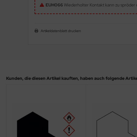
EUH066
Wiederholter Kontakt kann zu spröder o
ler
yhawk
Artikeldatenblatt drucken
rces of Valor / Waltersons
re Hobby
eedom Model Kits
jimi
Kunden, die diesen Artikel kauften, haben auch folgende Artikel
ahleri
sPatch Models
cko Models
ow2B