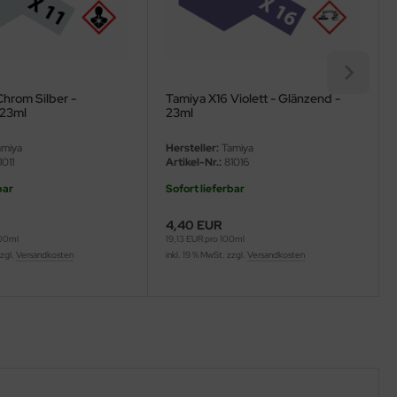
Chrom Silber -
Tamiya X16 Violett - Glänzend -
 23ml
23ml
miya
Hersteller:
Tamiya
011
Artikel-Nr.:
81016
bar
Sofort lieferbar
4,40 EUR
100ml
19,13 EUR pro 100ml
zzgl.
Versandkosten
inkl. 19 % MwSt. zzgl.
Versandkosten