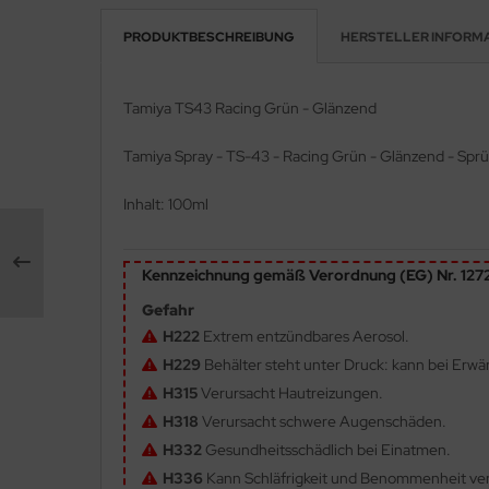
PRODUKTBESCHREIBUNG
HERSTELLER INFORM
e Field Model 1:35
rson Modelsport
bre Model - 1:35
assy Hobby
Tamiya TS43 Racing Grün - Glänzend
ar Art / Glow 2B 1:35
MK
Tamiya Spray - TS-43 - Racing Grün - Glänzend - Spr
nstige Hersteller
eatex
Inhalt: 100ml
kom 1:35
s Werk
Kennzeichnung gemäß Verordnung (EG) Nr. 12
miya 1:35
luxe Materials
Gefahr
under Model 1:35
ODELKITS
H222
Extrem entzündbares Aerosol.
H229
Behälter steht unter Druck: kann bei Erw
umpeter 1:35
agon Models
H315
Verursacht Hautreizungen.
ezda 1:35
uard
H318
Verursacht schwere Augenschäden.
H332
Gesundheitsschädlich bei Einatmen.
behör Maßstab 1:35
ergreen Scale Models
H336
Kann Schläfrigkeit und Benommenheit ve