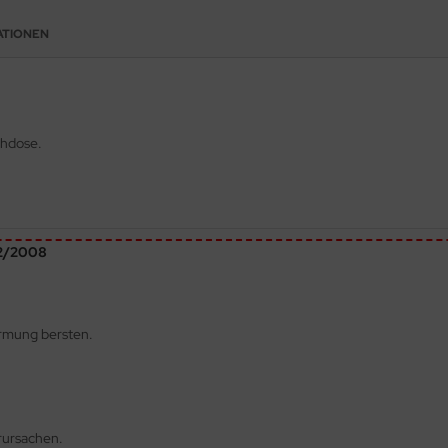
ATIONEN
ühdose.
72/2008
ärmung bersten.
rursachen.