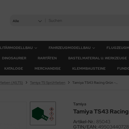
Alle
ILITÄRMODELLBAU
FAHRZEUGMODELLBAU
FLUGZEUG
DINOSAURIER
RARITÄTEN
BASTELMATERIAL U. WERKZEUGE
KATALOGE
MERCHANDISE
KLEMMBAUSTEINE
FUND
farben (AS,TS)
Tamiya TS Sprühfarben
Tamiya TS43 Racing Grün - Glänzend - 100ml
Tamiya
Tamiya TS43 Racing 
Artikel-Nr.:
85043
GTIN/EAN:
49503440728