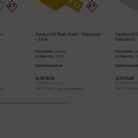
 -
Tamiya X12 Blatt-Gold - Glänzend
Tamiya X11 
- 23ml
Glänzend -
Hersteller:
Tamiya
Hersteller:
Ta
Artikel-Nr.:
81012
Artikel-Nr.:
81
Sofort lieferbar
Sofort liefer
4,40 EUR
4,70 EUR
19,13 EUR pro 100ml
20,43 EUR pro 
ten
inkl. 19 % MwSt. zzgl.
Versandkosten
inkl. 19 % MwSt. 