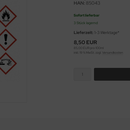
HAN:
85043
Sofort lieferbar
3 Stück lagernd
Lieferzeit:
1-3 Werktage*
8,50 EUR
85,00 EUR pro 100ml
inkl. 19 % MwSt. zzgl.
Versandkosten