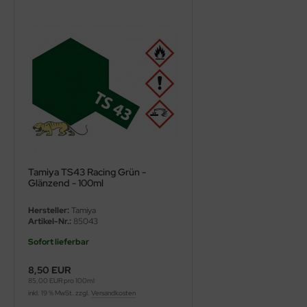
ini Model
leri
ata
O Collections
NETIC
tty Hawk Model
Tamiya TS43 Racing Grün -
Glänzend - 100ml
tare
Hersteller:
Tamiya
Artikel-Nr.:
85043
ick
Sofort lieferbar
gic Factory
8,50 EUR
85,00 EUR pro 100ml
ASTER
inkl. 19 % MwSt. zzgl.
Versandkosten