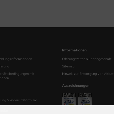
Informationen
ahlungsinformationen
Öffnungszeiten & Ladengeschäft
lärung
Sitemap
chäftsbedingungen mit
Hinweis zur Entsorgung von Altbat
tionen
Auszeichnungen
rung & Widerrufsformular
mular