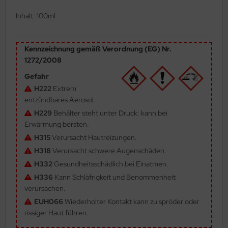
ler
Inhalt: 100ml
yhawk
Kennzeichnung gemäß Verordnung (EG) Nr.
rces of Valor / Waltersons
1272/2008
Gefahr
re Hobby
H222
Extrem
entzündbares Aerosol.
eedom Model Kits
H229
Behälter steht unter Druck: kann bei
jimi
Erwärmung bersten.
H315
Verursacht Hautreizungen.
ahleri
H318
Verursacht schwere Augenschäden.
H332
Gesundheitsschädlich bei Einatmen.
sPatch Models
H336
Kann Schläfrigkeit und Benommenheit
cko Models
verursachen.
EUH066
Wiederholter Kontakt kann zu spröder oder
ow2B
rissiger Haut führen.