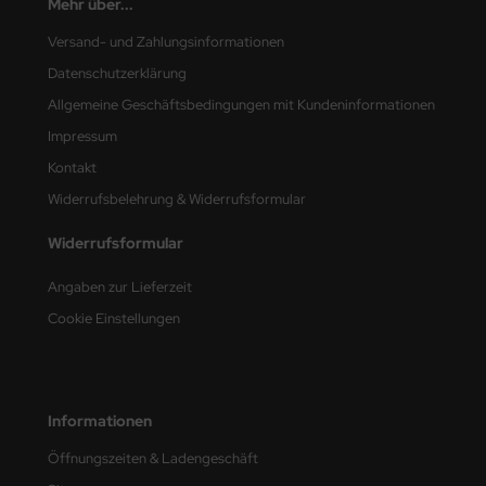
Mehr über...
e Field Model
Versand- und Zahlungsinformationen
bre Model
Datenschutzerklärung
Allgemeine Geschäftsbedingungen mit Kundeninformationen
HUMO-Kits
Impressum
unkmodels
Kontakt
Widerrufsbelehrung & Widerrufsformular
ar Art
Widerrufsformular
ecial Hobby
Angaben zur Lieferzeit
ar-Decals
Cookie Einstellungen
yata
kom
Informationen
miya
Öffnungszeiten & Ladengeschäft