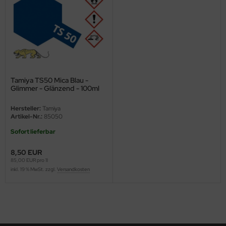
ster Box LTD
ster Tools
ng Model
liput
Tamiya TS50 Mica Blau -
Glimmer - Glänzend - 100ml
niArt
Hersteller:
Tamiya
nicraft
Artikel-Nr.:
85050
Sofort lieferbar
rage Hobby
8,50 EUR
delcollect
85,00 EUR pro 1l
inkl. 19 % MwSt. zzgl.
Versandkosten
ebius Models
PC
. Hobby / Gunze Sangyo