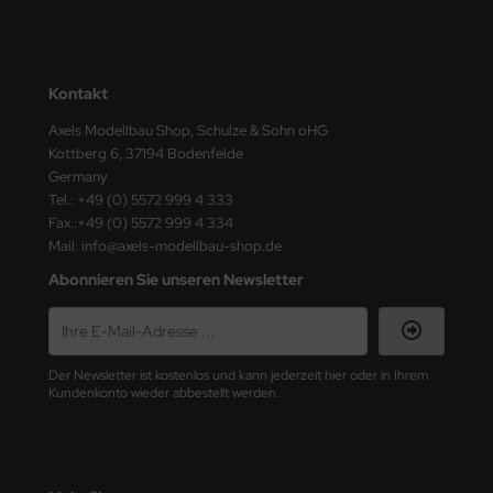
nu-Beemax
nda-Hobby
Kontakt
Axels Modellbau Shop, Schulze & Sohn oHG
gasus Hobbies
Kottberg 6, 37194 Bodenfelde
Germany
atz Nunu
Tel.: +49 (0) 5572 999 4 333
Fax.:+49 (0) 5572 999 4 334
usmodel
Mail: info@axels-modellbau-shop.de
ar Lights
Abonnieren Sie unseren Newsletter
ntos Model
vell
Der Newsletter ist kostenlos und kann jederzeit hier oder in Ihrem
Kundenkonto wieder abbestellt werden.
ich.Models
den