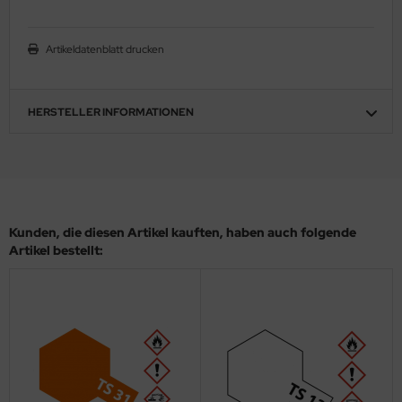
eat Wall Hobby
segawa
Artikeldatenblatt drucken
ller
HERSTELLER INFORMATIONEN
 Models
bby 2000
bby Boss
Kunden, die diesen Artikel kauften, haben auch folgende
bby Craft
Artikel bestellt:
mbrol
LOVE KIT
G Models
M